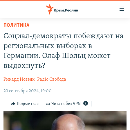
Доступность
ссылки
Вернуться
ПОЛИТИКА
к
НОВОСТИ
Социал-демократы побеждают на
основному
СПЕЦПРОЕКТЫ
содержанию
региональных выборах в
ВОДА
Вернутся
ГРУЗ 200
Германии. Олаф Шольц может
к
ИСТОРИЯ
КАРТА ВОЕННЫХ ОБЪЕКТОВ КРЫМА
выдохнуть?
главной
ЕЩЕ
11 ЛЕТ ОККУПАЦИИ КРЫМА. 11 ИСТОРИЙ СОПРОТИВЛЕНИЯ
навигации
Рикард Йозвяк
Радіо Свобода
Вернутся
РАДІО СВОБОДА
ИНТЕРАКТИВ
к
23 сентября 2024, 19:00
КАК ОБОЙТИ БЛОКИРОВКУ
ИНФОГРАФИКА
поиску
Поделиться
Читать без VPN
ТЕЛЕПРОЕКТ КРЫМ.РЕАЛИИ
Українською
СОВЕТЫ ПРАВОЗАЩИТНИКОВ
Qırımtatar
ПРОПАВШИЕ БЕЗ ВЕСТИ