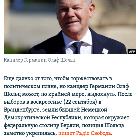
ПРИСОЕДИНЯЙТЕСЬ!
ПОБЕДИТЕЛЕЙ НЕ СУДЯТ?
КРЫМ.НЕПОКОРЕННЫЙ
ELIFBE
УКРАИНСКАЯ ПРОБЛЕМА КРЫМА
Все сайты RFE/RL
Канцлер Германии Олаф Шольц
Еще далеко от того, чтобы торжествовать в
политическом плане, но канцлер Германии Олаф
Шольц может, по крайней мере, выдохнуть. После
выборов в воскресенье (22 сентября) в
Бранденбурге, земли бывшей Немецкой
Демократической Республики, которая окружает
федеральную столицу Берлин, позиция Шольца
заметно укрепилась,
пишет Радіо Свобода
.