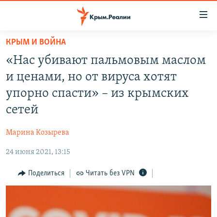
Доступность
ссылки
Вернуться
КРЫМ И ВОЙНА
к
НОВОСТИ
«Нас убивают пальмовым маслом
основному
СПЕЦПРОЕКТЫ
содержанию
и ценами, но от вируса хотят
ВОДА
Вернутся
ГРУЗ 200
упорно спасти» – из крымских
к
ИСТОРИЯ
КАРТА ВОЕННЫХ ОБЪЕКТОВ КРЫМА
сетей
главной
ЕЩЕ
11 ЛЕТ ОККУПАЦИИ КРЫМА. 11 ИСТОРИЙ СОПРОТИВЛЕНИЯ
навигации
Марина Козырева
Вернутся
РАДІО СВОБОДА
ИНТЕРАКТИВ
к
24 июня 2021, 13:15
КАК ОБОЙТИ БЛОКИРОВКУ
ИНФОГРАФИКА
поиску
Поделиться
Читать без VPN
ТЕЛЕПРОЕКТ КРЫМ.РЕАЛИИ
Українською
СОВЕТЫ ПРАВОЗАЩИТНИКОВ
Qırımtatar
ПРОПАВШИЕ БЕЗ ВЕСТИ