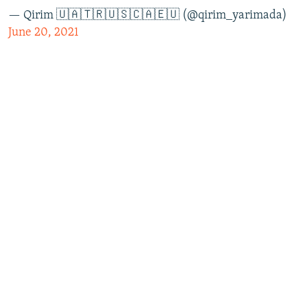
— Qirim 🇺🇦🇹🇷🇺🇸🇨🇦🇪🇺 (@qirim_yarimada)
June 20, 2021