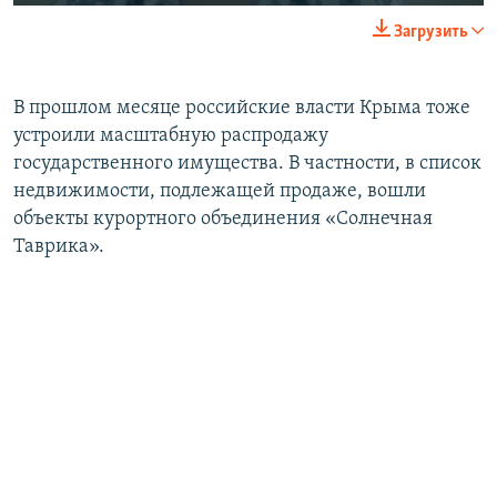
240p
Загрузить
360p
Auto
240p
360p
480p
480p
В прошлом месяце российские власти Крыма тоже
устроили масштабную распродажу
720p
720p
1080p
государственного имущества. В частности, в список
1080p
недвижимости, подлежащей продаже, вошли
объекты курортного объединения «Солнечная
Таврика».