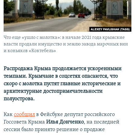
ПРИСОЕДИНЯЙТЕСЬ!
ПОБЕДИТЕЛЕЙ НЕ СУДЯТ?
КРЫМ.НЕПОКОРЕННЫЙ
ELIFBE
Что еще «ушло с молотка»: в начале 2021 года крымские
УКРАИНСКАЯ ПРОБЛЕМА КРЫМА
власти продали имущество и землю завода марочных вин
Все сайты RFE/RL
и коньяков «Коктебель»
Распродажа Крыма продолжается ускоренными
темпами. Крымчане в соцсетях опасаются, что
скоро с молотка пустят главные исторические и
архитектурные достопримечательности
полуострова.
Как
сообщил
в Фейсбуке депутат российского
Госсовета Крыма
Илья Донченко
, на последней
сессии было принято решение о продаже