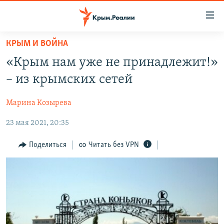
Доступность
ссылки
Вернуться
КРЫМ И ВОЙНА
к
НОВОСТИ
«Крым нам уже не принадлежит!»
основному
СПЕЦПРОЕКТЫ
содержанию
– из крымских сетей
ВОДА
Вернутся
ГРУЗ 200
к
Марина Козырева
ИСТОРИЯ
КАРТА ВОЕННЫХ ОБЪЕКТОВ КРЫМА
главной
23 мая 2021, 20:35
ЕЩЕ
11 ЛЕТ ОККУПАЦИИ КРЫМА. 11 ИСТОРИЙ СОПРОТИВЛЕНИЯ
навигации
Вернутся
РАДІО СВОБОДА
ИНТЕРАКТИВ
Поделиться
Читать без VPN
к
КАК ОБОЙТИ БЛОКИРОВКУ
ИНФОГРАФИКА
поиску
ТЕЛЕПРОЕКТ КРЫМ.РЕАЛИИ
Українською
СОВЕТЫ ПРАВОЗАЩИТНИКОВ
Qırımtatar
ПРОПАВШИЕ БЕЗ ВЕСТИ