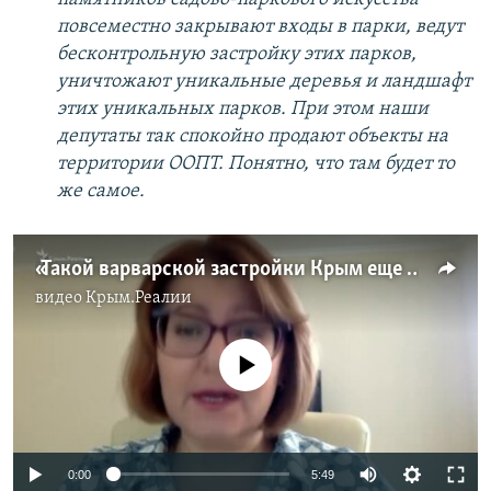
повсеместно закрывают входы в парки, ведут
бесконтрольную застройку этих парков,
уничтожают уникальные деревья и ландшафт
этих уникальных парков. При этом наши
депутаты так спокойно продают объекты на
территории ООПТ. Понятно, что там будет то
же самое.
«Такой варварской застройки Крым еще не видел». Как чиновники из Татарстана застраивают Форосский парк (видео)
видео
Крым.Реалии
No media source currently available
Auto
0:00
5:49