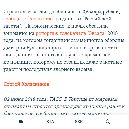
Строительство склада обошлось в 3,6 млрд рублей,
сообщило "Агентство"
по данным "Российской
газеты". "Патриотические" каналы обратили
внимание на
репортаж телеканала "Звезда"
2018
года, на котором тогдашний замминистра обороны
Дмитрий Булгаков торжественно открывает этот
склад и описывает его как суперсовременное
хранилище, которому не страшны даже ракетные
удары и последствия ядерного взрыва.
Сергей Колясников
02 июня 2018 года. ТАСС. В Торопце по мировым
стандартам строится арсенал для хранения ракет и
боеприпасов, сообщил заместитель министра
обороны РФ Дмитрий Булгаков: «Арсенал в Торопце
КТА
УКР
позволяет укрыть запасы ракет и боеприпасов от