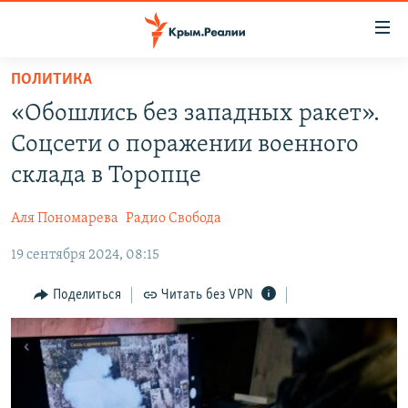
Доступность
ссылки
Вернуться
ПОЛИТИКА
к
НОВОСТИ
«Обошлись без западных ракет».
основному
СПЕЦПРОЕКТЫ
содержанию
Соцсети о поражении военного
ВОДА
Вернутся
ГРУЗ 200
склада в Торопце
к
ИСТОРИЯ
КАРТА ВОЕННЫХ ОБЪЕКТОВ КРЫМА
главной
Аля Пономарева
Радио Свобода
ЕЩЕ
11 ЛЕТ ОККУПАЦИИ КРЫМА. 11 ИСТОРИЙ СОПРОТИВЛЕНИЯ
навигации
Вернутся
19 сентября 2024, 08:15
РАДІО СВОБОДА
ИНТЕРАКТИВ
к
КАК ОБОЙТИ БЛОКИРОВКУ
ИНФОГРАФИКА
Поделиться
Читать без VPN
поиску
ТЕЛЕПРОЕКТ КРЫМ.РЕАЛИИ
Українською
СОВЕТЫ ПРАВОЗАЩИТНИКОВ
Qırımtatar
ПРОПАВШИЕ БЕЗ ВЕСТИ