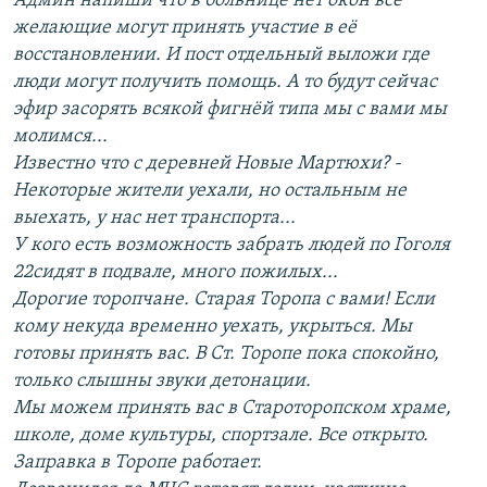
Админ напиши что в больнице нет окон все
желающие могут принять участие в её
восстановлении. И пост отдельный выложи где
люди могут получить помощь. А то будут сейчас
эфир засорять всякой фигнёй типа мы с вами мы
молимся...
Известно что с деревней Новые Мартюхи? -
Некоторые жители уехали, но остальным не
выехать, у нас нет транспорта...
У кого есть возможность забрать людей по Гоголя
22сидят в подвале, много пожилых...
Дорогие торопчане. Старая Торопа с вами! Если
кому некуда временно уехать, укрыться. Мы
готовы принять вас. В Ст. Торопе пока спокойно,
только слышны звуки детонации.
Мы можем принять вас в Староторопском храме,
школе, доме культуры, спортзале. Все открыто.
Заправка в Торопе работает.