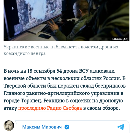
ПРИСОЕДИНЯЙТЕСЬ!
ПОБЕДИТЕЛЕЙ НЕ СУДЯТ?
КРЫМ.НЕПОКОРЕННЫЙ
ELIFBE
УКРАИНСКАЯ ПРОБЛЕМА КРЫМА
Все сайты RFE/RL
Украинские военные наблюдают за полетом дрона из
командного центра
В ночь на 18 сентября 54 дрона ВСУ атаковали
военные объекты в нескольких областях России. В
Тверской области был поражен склад боеприпасов
Главного ракетно-артиллерийского управления в
городе Торопец. Реакцию в соцсетях на дроновую
атаку
проследило Радио Свобода
в своем обзоре.