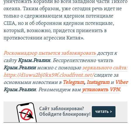
уничтожать корабли во всей западной части Тихого
океана. Таким образом, уже сегодня речь идет не
только о сдерживающем ядерном потенциале
США, но и об оборонном ядерном потенциале,
который, возможно, придется применить в
противостоянии агрессии Китая».
Роскомнадзор пытается заблокировать
доступ к
сайту
Крым.Реалии
. Беспрепятственно читать
Крым.Реалии
можно с помощью
зеркального сайта:
https://d1uwu2hj0kx59f.cloudfront.net/
следите за
основными новостями в
Telegram
,
Instagram
и
Viber
Крым.Реалии
. Рекомендуем вам
установить VPN
.
Сайт заблокирован?
читать >
Обойдите блокировку!