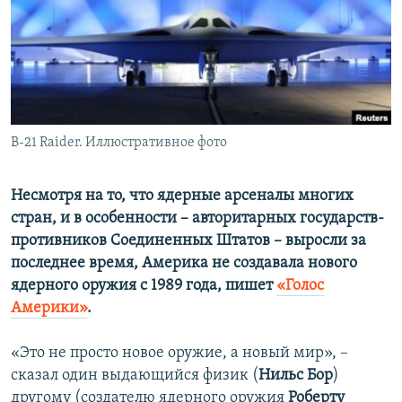
ПРИСОЕДИНЯЙТЕСЬ!
ПОБЕДИТЕЛЕЙ НЕ СУДЯТ?
КРЫМ.НЕПОКОРЕННЫЙ
ELIFBE
УКРАИНСКАЯ ПРОБЛЕМА КРЫМА
Все сайты RFE/RL
B-21 Raider. Иллюстративное фото
Несмотря на то, что ядерные арсеналы многих
стран, и в особенности – авторитарных государств-
противников Соединенных Штатов – выросли за
последнее время, Америка не создавала нового
ядерного оружия с 1989 года, пишет
«Голос
Америки»
.
«Это не просто новое оружие, а новый мир», –
сказал один выдающийся физик (
Нильс Бор
)
другому (создателю ядерного оружия
Роберту