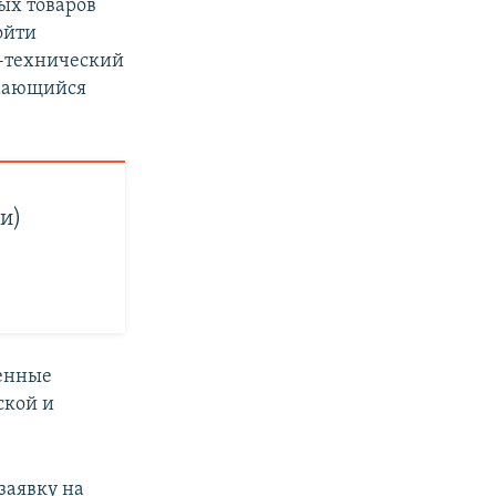
ых товаров
ойти
о-технический
имающийся
и)
ченные
ской и
 заявку на