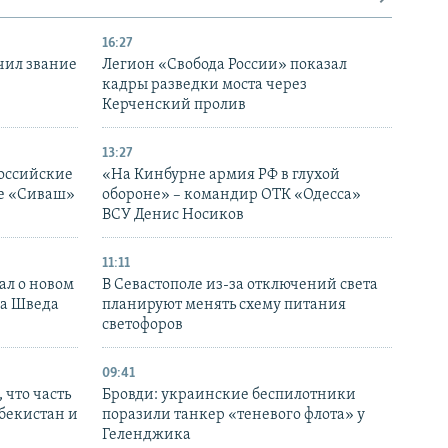
16:27
чил звание
Легион «Свобода России» показал
кадры разведки моста через
Керченский пролив
13:27
оссийские
«На Кинбурне армия РФ в глухой
ке «Сиваш»
обороне» – командир ОТК «Одесса»
ВСУ Денис Носиков
11:11
ал о новом
В Севастополе из-за отключений света
ка Шведа
планируют менять схему питания
светофоров
09:41
 что часть
Бровди: украинские беспилотники
збекистан и
поразили танкер «теневого флота» у
Геленджика