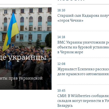
18:10
Старший сын Кадырова полу
«героя Чечни»
14:18
ВМС Украины уничтожили р
объекты на буровой установ
в Черном море
где украинцы
12:08
Журналист Есипенко рассказ
деле крымского автомехани
щиты прав украинской
10:45
СМИ: В Wildberries сообщили,
складов могут перенести в У
Беларусь