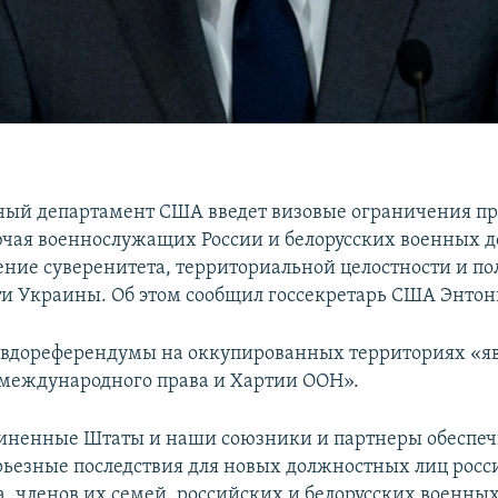
ный департамент США введет визовые ограничения пр
ючая военнослужащих России и белорусских военных 
ение суверенитета, территориальной целостности и п
и Украины. Об этом сообщил госсекретарь США Энтон
евдореферендумы на оккупированных территориях «
международного права и Хартии ООН».
диненные Штаты и наши союзники и партнеры обеспе
рьезные последствия для новых должностных лиц росс
а, членов их семей, российских и белорусских военны