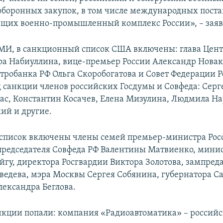
 оборонных закупок, в том числе международных пост
щих военно-промышленный комплекс России», – заяв
И, в санкционный список США включены: глава Цен
ра Набиуллина, вице-премьер России Александр Новак
тробанка РФ Ольга Скоробогатова и Совет Федерации Р
 санкции членов российских Госдумы и Совфеда: Сер
с, Константин Косачев, Елена Мизулина, Людмила На
ий и другие.
в список включены члены семей премьер-министра Ро
редседателя Совфеда РФ Валентины Матвиенко, мини
йгу, директора Росгвардии Виктора Золотова, зампреда
едева, мэра Москвы Сергея Собянина, губернатора С
лександра Беглова.
нкции попали: компания «Радиоавтоматика» – российс