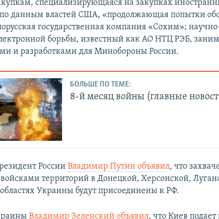
купкам, специализирующаяся на закупках иностранн
, по данным властей США, «продолжающая попытки об
лорусская государственная компания «Сохим»; научн
лектронной борьбы, известный как АО НТЦ РЭБ, зан
ми и разработками для Минобороны России.
БОЛЬШЕ ПО ТЕМЕ:
8-й месяц войны (главные новост
президент России
Владимир Путин объявил
, что захва
войсками территорий в Донецкой, Херсонской, Луган
областях Украины будут присоединены к РФ.
краины
Владимир Зеленский объявил
, что Киев подает