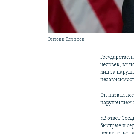
Энтони Блинкен
Государствен
человек, вкл
лиц за наруш
независимост
Он назвал пс
нарушением 
«В ответ Сое
быстрые и се
правительств