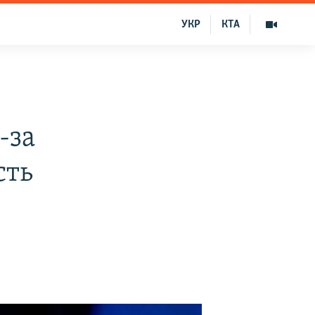
УКР
КТА
-за
сть