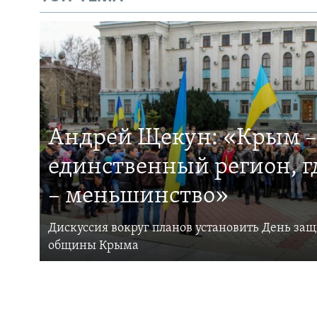
Андрей Щекун: «Крым –
единственный регион, 
– меньшинство»
Дискуссия вокруг планов установить День за
общины Крыма