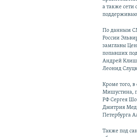
а также сети
поддерживаю
По данным СМ
России Эльви
замглавы Цен
попавших под
Андрей Клиша
Леонид Слуцк
Кроме того, 
Мишустина, п
РФ Сергея Шо
Дмитрия Медв
Петербурга А
Также под са