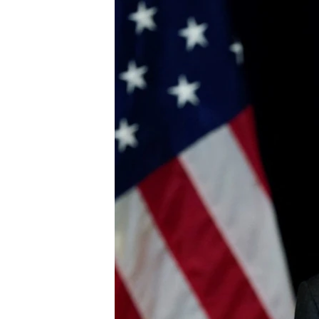
ПОБЕДИТЕЛЕЙ НЕ СУДЯТ?
КРЫМ.НЕПОКОРЕННЫЙ
ELIFBE
УКРАИНСКАЯ ПРОБЛЕМА КРЫМА