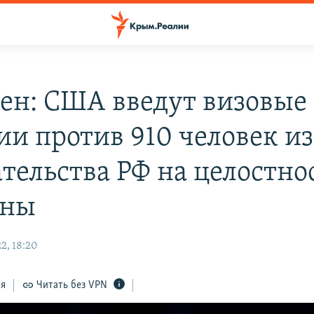
ен: США введут визовые
ии против 910 человек из
ательства РФ на целостно
ины
2, 18:20
ся
Читать без VPN