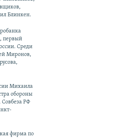
авщиков,
ил Блинкен.
тробанка
, первый
оссии. Среди
гей Миронов,
русова,
ссии Михаила
стра обороны
 Совбеза РФ
анкт-
кая фирма по