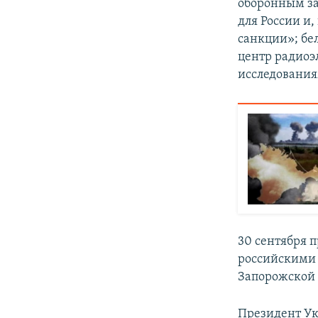
оборонным за
для России и
санкции»; бе
центр радиоэ
исследования
30 сентября 
российскими 
Запорожской 
Президент У