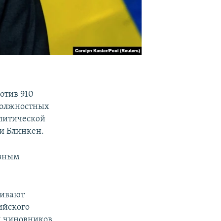
отив 910
должностных
олитической
и Блинкен.
явным
чивают
ийского
х чиновников,