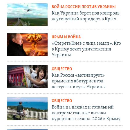
ВОЙНА РОССИИ ПРОТИВ УКРАИНЫ
Как Украина берет под контроль
«сухопутный коридор» в Крым
КРЫМ И ВОЙНА
«Стереть Киев с лица земли». Кто
в Крыму хочет уничтожения
Украины
ОБЩЕСТВО
Как Россия «мотивирует»
крымских абитуриентов
поступать в вузы Украины
ОБЩЕСТВО
Война на пляжах и тотальный
контроль: главные вызовы
курортного сезона-2026 в Крыму