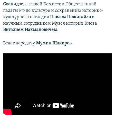
Сванидзе
, с главой Комиссии Общественной
палаты РФ по культуре и сохранению историко-
культурного наследия
Павлом Пожигайло
и
научным сотрудником Музея истории Киева
Виталием Нахмановичем
.
Ведет передачу
Мумин Шакиров
.