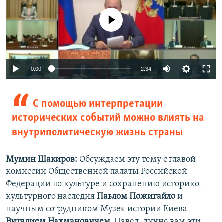
No media source currently available
0:00
2:34
С помощью интерпретации
исторических событий можно влиять на
внутриполитическую жизнь страны
Мумин Шакиров:
Обсуждаем эту тему с главой
комиссии Общественной палаты Российской
Федерации по культуре и сохранению историко-
культурного наследия
Павлом Пожигайло
и
научным сотрудником Музея истории Киева
Виталием Нахмановичем
. Павел, лично вам эти