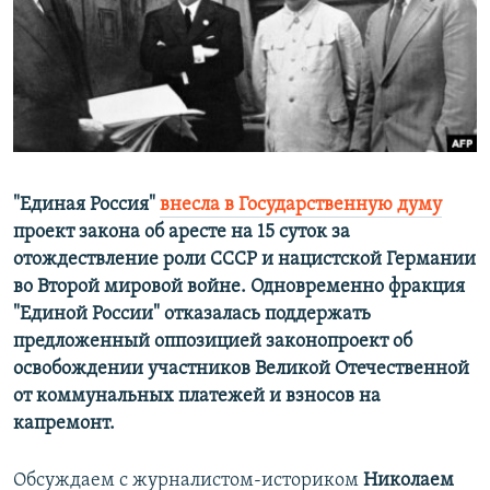
ПРИСОЕДИНЯЙТЕСЬ!
ПОБЕДИТЕЛЕЙ НЕ СУДЯТ?
КРЫМ.НЕПОКОРЕННЫЙ
ELIFBE
УКРАИНСКАЯ ПРОБЛЕМА КРЫМА
Все сайты RFE/RL
"Единая Россия"
внесла в Государственную думу
проект закона об аресте на 15 суток за
отождествление роли СССР и нацистской Германии
во Второй мировой войне. Одновременно фракция
"Единой России" отказалась поддержать
предложенный оппозицией законопроект об
освобождении участников Великой Отечественной
от коммунальных платежей и взносов на
капремонт.
Обсуждаем с журналистом-историком
Николаем