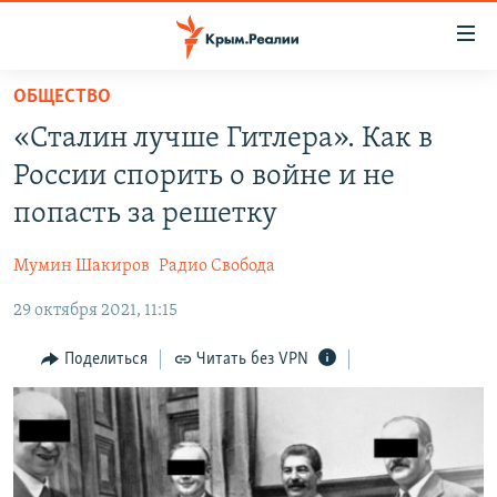
Доступность
ссылки
Вернуться
ОБЩЕСТВО
к
НОВОСТИ
«Сталин лучше Гитлера». Как в
основному
СПЕЦПРОЕКТЫ
содержанию
России спорить о войне и не
ВОДА
Вернутся
ГРУЗ 200
попасть за решетку
к
ИСТОРИЯ
КАРТА ВОЕННЫХ ОБЪЕКТОВ КРЫМА
главной
Мумин Шакиров
Радио Свобода
ЕЩЕ
11 ЛЕТ ОККУПАЦИИ КРЫМА. 11 ИСТОРИЙ СОПРОТИВЛЕНИЯ
навигации
Вернутся
29 октября 2021, 11:15
РАДІО СВОБОДА
ИНТЕРАКТИВ
к
КАК ОБОЙТИ БЛОКИРОВКУ
ИНФОГРАФИКА
Поделиться
Читать без VPN
поиску
ТЕЛЕПРОЕКТ КРЫМ.РЕАЛИИ
Українською
СОВЕТЫ ПРАВОЗАЩИТНИКОВ
Qırımtatar
ПРОПАВШИЕ БЕЗ ВЕСТИ