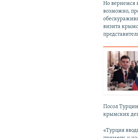
Но вернемся 
возможно, пр
обескуражива
визита крымс
представител
Посол Турции
крымских деп
«Турция ввод
примеру, у на