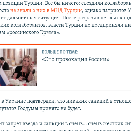
к позиции Турции. Все бы ничего: съездили коллабора
осто
не знали о них в МИД Турции
, однако патриотов
ет дальнейшая ситуация. После разразившегося сканд
ких коллаборантов, власти Турции не предприняли н
ям «российского Крыма».
БОЛЬШЕ ПО ТЕМЕ:
«Это провокация России»
 в Украине подтвердил, что никаких санкций в отнош
утатов Госдумы принято не будет.
ит запрет въезда и санкции в очень… очень жестких си
с есть такие запреты для тысяч людей, причастных к с