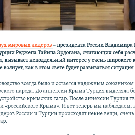
вух мировых лидеров
– президента России Владимира 
урции Реджепа Тайипа Эрдогана, считающих себя ра
и, вызывает неподдельный интерес у очень широкого 
 волнует, как в этом свете будет развиваться ситуация
оводство всегда было и остается надежным союзнико
ского народа. До аннексии Крыма Турция выделяла 
устройство крымских татар. После аннексии Турция тв
и «российского Крыма». И вот теперь мы наблюдаем, 
деров России и Турции происходят некие вещи, очен
ар.