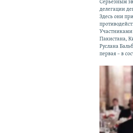
Серьезным зво
делегации де
Здесь они пр
противодейст
Участниками 
Пакистана, Ки
Руслана Бальб
первая – в с