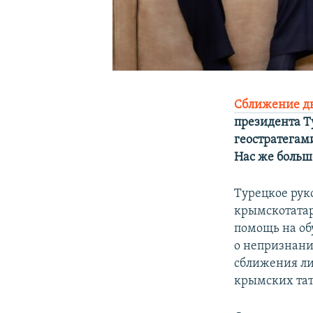
Сближение д
президента Т
геостратегам
Нас же больше
Турецкое рук
крымскотатар
помощь на об
о непризнани
сближения ли
крымских тат