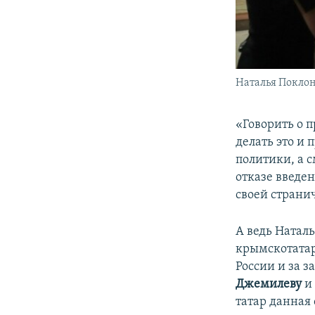
Наталья Поклон
«Говорить о п
делать это и
политики, а 
отказе введе
своей страни
А ведь Натал
крымскотатар
России и за 
Джемилеву
и
татар данная 