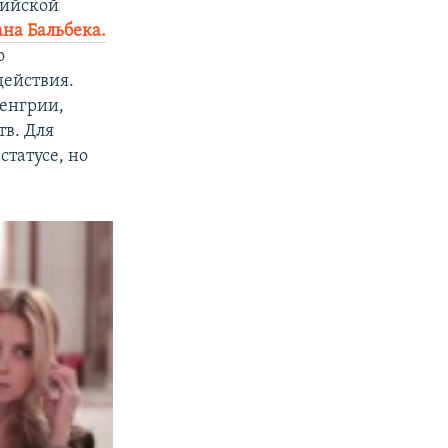
сийской
ана Бальбека.
о
действия.
Венгрии,
тв. Для
статусе, но