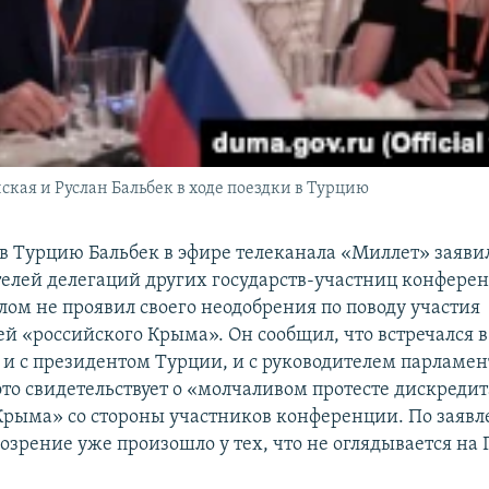
ская и Руслан Бальбек в ходе поездки в Турцию
 в Турцию Бальбек в эфире телеканала «Миллет» заявил
телей делегаций других государств-участниц конфере
лом не проявил своего неодобрения по поводу участия
ей «российского Крыма». Он сообщил, что встречался 
и с президентом Турции, и с руководителем парламен
это свидетельствует о «молчаливом протесте дискреди
Крыма» со стороны участников конференции. По заяв
озрение уже произошло у тех, что не оглядывается на 