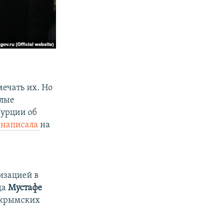
мечать их. Но
елые
Турции об
–
написала
на
изацией в
да
Мустафе
 крымских