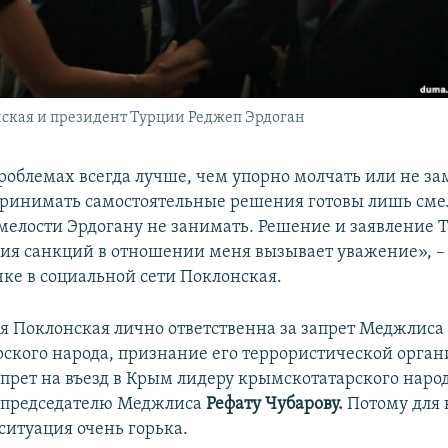
ская и президент Турции Реджеп Эрдоган
роблемах всегда лучше, чем упорно молчать или не за
 принимать самостоятельные решения готовы лишь см
смелости Эрдогану не занимать. Решение и заявление 
ния санкций в отношении меня вызывает уважение», 
чке в социальной сети Поклонская.
ья Поклонская лично ответственна за запрет Меджлиса
ского народа, признание его террористической орган
запрет на въезд в Крым лидеру крымскотатарского наро
 председателю Меджлиса
Рефату Чубарову.
Потому для
ситуация очень горька.