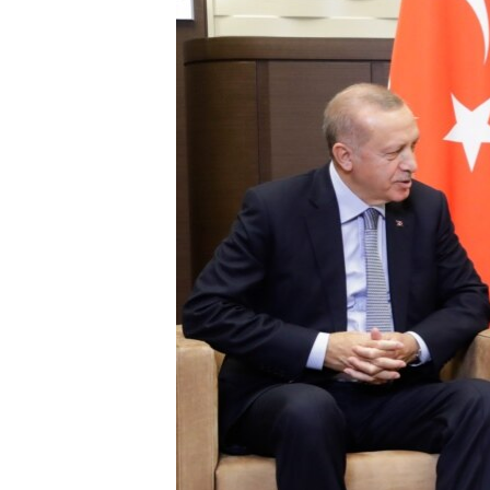
ПОБЕДИТЕЛЕЙ НЕ СУДЯТ?
КРЫМ.НЕПОКОРЕННЫЙ
ELIFBE
УКРАИНСКАЯ ПРОБЛЕМА КРЫМА