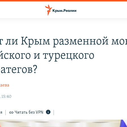
т ли Крым разменной мо
йского и турецкого
ратегов?
лаева
 15:40
ся
Читать без VPN