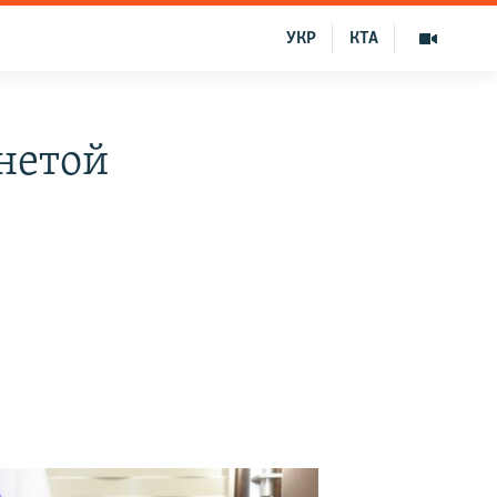
УКР
КТА
нетой