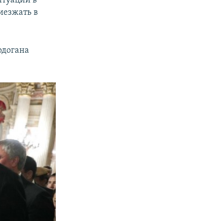
иезжать в
рдогана