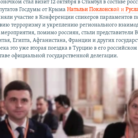
ночком стал визит 12 октября в Стамбул в составе рос
путатов Госдумы от Крыма
Натальи Поклонско
й и
Русл
иняли участие в Конференции спикеров парламентов п
вию терроризму и укреплению регионального взаимо
мероприятия, помимо россиян, стали представители 
тая, Египта, Афганистана, Франции и других государс
ека это уже вторая поездка в Турцию в его российском 
оставе официальной государственной делегации.