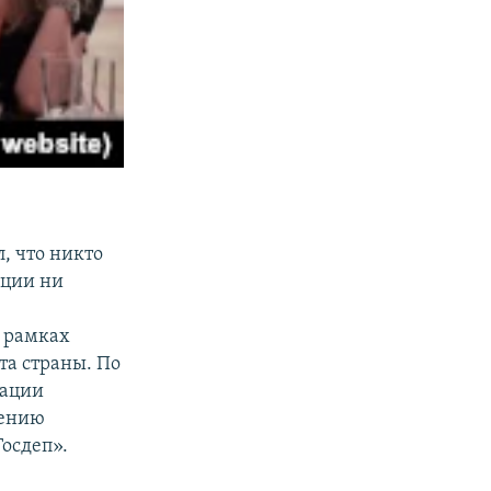
, что никто
нции ни
в рамках
та страны. По
тации
лению
Госдеп».