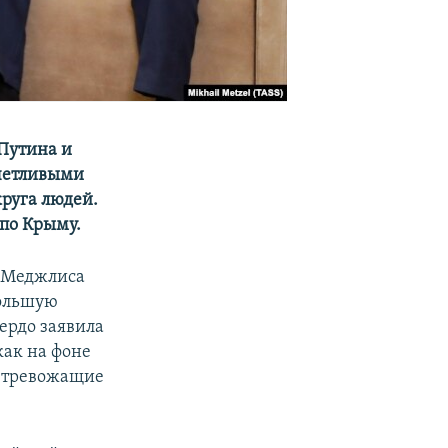
Путина и
счетливыми
круга людей.
 по Крыму.
м Меджлиса
большую
ердо заявила
как на фоне
ь тревожащие