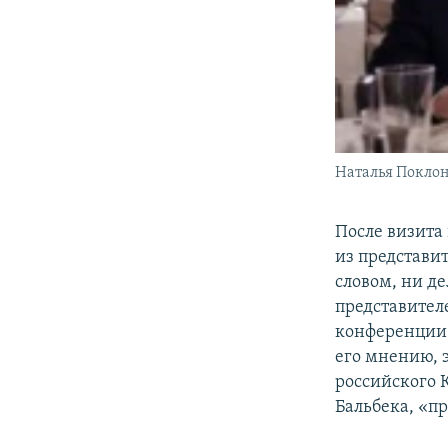
Наталья Поклон
После визита
из представи
словом, ни де
представител
конференции 
его мнению, 
российского 
Бальбека, «пр