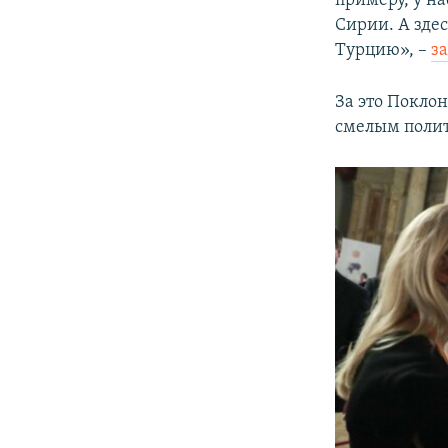
Сирии. А зде
Турцию», –
з
За это Покло
смелым поли