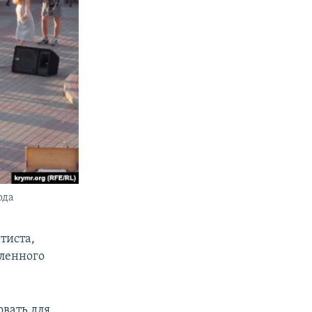
ода
тиста,
вленного
овать для