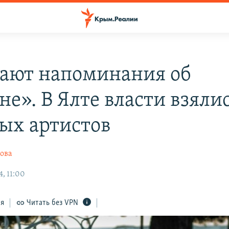
ают напоминания об
е». В Ялте власти взялис
ых артистов
ова
, 11:00
ся
Читать без VPN