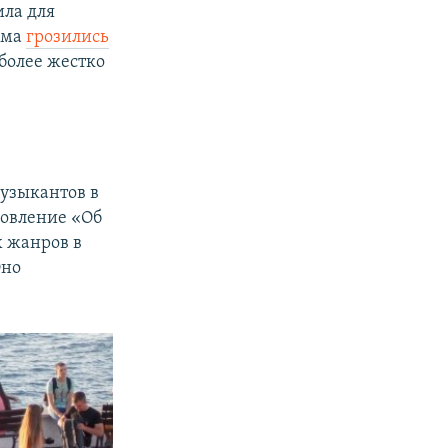
ила для
ыма
грозились
более жестко
музыкантов в
новление «Об
х жанров в
Оно