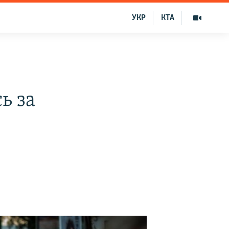
УКР
КТА
ь за