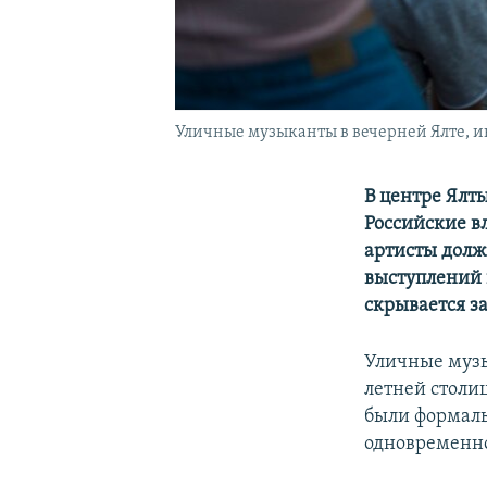
Уличные музыканты в вечерней Ялте, ию
В центре Ялт
Российские в
артисты долж
выступлений и
скрывается з
Уличные музы
летней столи
были формаль
одновременно