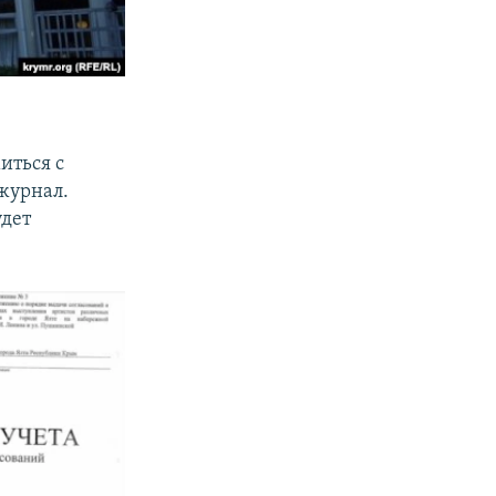
иться с
журнал.
удет