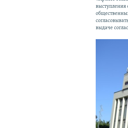
выступления 
общественных
согласовыват
выдаче согла