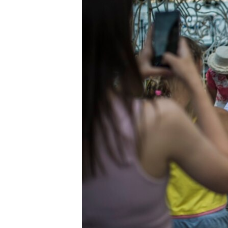
ПОБЕДИТЕЛЕЙ НЕ СУДЯТ?
КРЫМ.НЕПОКОРЕННЫЙ
ELIFBE
УКРАИНСКАЯ ПРОБЛЕМА КРЫМА