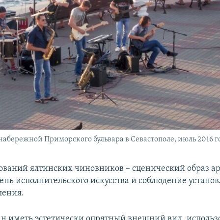
абережной Приморского бульвара в Севастополе, июль 2016 г
бований ялтинских чиновников – сценический образ ар
ень исполнительского искусства и соблюдение устано
ления.
ан иметь эстетически опрятный внешний вид, использ