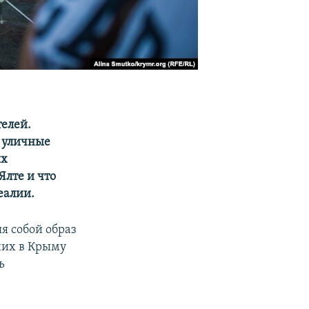
телей.
ь уличные
их
Ялте и что
еалии.
я собой образ
них в Крыму
ь