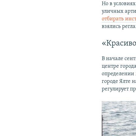
Но в условия
уличных арти
отбирать инс
взялись регла
«Красиво
В начале сен
центре город
определении 
городе Ялте 
регулирует п