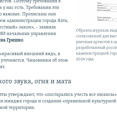
истов. Поэтому требования к
а у нас есть. Требования эти
о важные. Прописаны они
ем администрации города Ялта,
местный» закон», – заявила
Образец журнала вы
МИ начальник управления
согласований для вы
на Гришко
.
уличных артистов в ц
разработанный росс
 «красивый внешний вид», в
администрацией горо
2024 года
 уточняется. Чиновники об этом
ят.
ого звука, огня и мата
ты утверждают, что «постарались учесть все нюансы»
и имиджа города и создания «правильной культурной
ной территории.