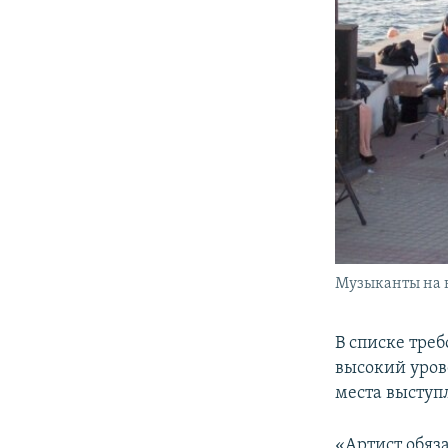
Музыканты на н
В списке тре
высокий уров
места выступ
«Артист обяз