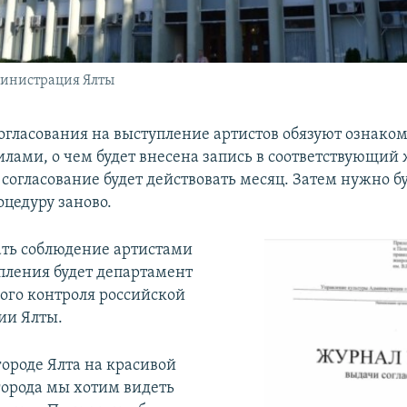
министрация Ялты
огласования на выступление артистов обязуют ознаком
лами, о чем будет внесена запись в соответствующий 
согласование будет действовать месяц. Затем нужно б
оцедуру заново.
ть соблюдение артистами
пления будет департамент
го контроля российской
ии Ялты.
городе Ялта на красивой
орода мы хотим видеть