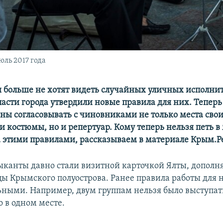
ль 2017 года
ы больше не хотят видеть случайных уличных исполни
ласти города утвердили новые правила для них. Тепер
ны согласовывать с чиновниками не только места сво
 костюмы, но и репертуар. Кому теперь нельзя петь в 
а этими правилами, рассказываем в материале Крым.Р
канты давно стали визитной карточкой Ялты, дополня
цы Крымского полуострова. Ранее правила работы для 
ными. Например, двум группам нельзя было выступат
 в одном месте.