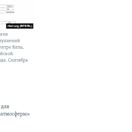
дачи
ступлений
ентре Ялты,
ийской
да. Сентябрь
 для
 атмосферы»