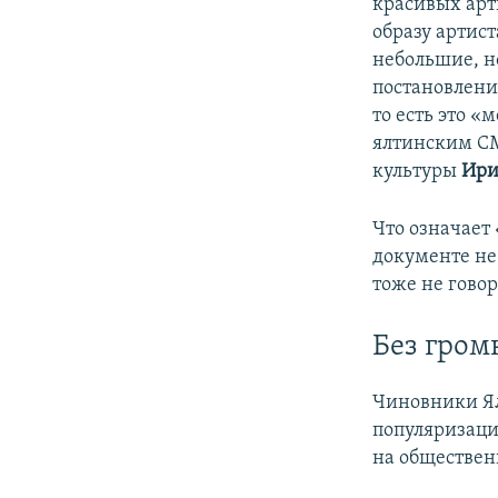
красивых арт
образу артист
небольшие, н
постановлени
то есть это «
ялтинским С
культуры
Ири
Что означает
документе не
тоже не говор
Без громк
Чиновники Ял
популяризаци
на обществен