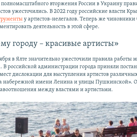
х полномасштабного вторжения России в Украину прав
стов ужесточились. В 2022 году российские власти Кр
трументы
у артистов-нелегалов. Теперь же чиновники 
ментировать деятельность в этой сфере.
му городу – красивые артисты»
тября в Ялте значительно ужесточили правила работы 
а. В российской администрации города приняли поста
мест дислокации для выступления артистов различны
на набережной имени Ленина и улицы Пушкинской». 
равоотношения между властями и артистами.