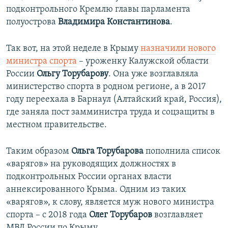
подконтрольного Кремлю главы парламента
полуострова
Владимира Константинова
.
Так вот, на этой неделе в Крыму
назначили нового
министра спорта
– уроженку Калужской области
России
Ольгу Торубарову
. Она уже возглавляла
министерство спорта в родном регионе, а в 2017
году переехала в Барнаул (Алтайский край, Россия),
где заняла пост замминистра труда и соцзащиты в
местном правительстве.
Таким образом
Ольга Торубарова
пополнила список
«варягов» на руководящих должностях в
подконтрольных России органах власти
аннексированного Крыма. Одним из таких
«варягов», к слову, является муж нового министра
спорта – с 2018 года
Олег Торубаров
возглавляет
МВД России по Крыму.