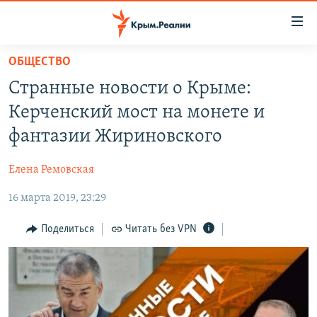
Доступность
ссылки
Вернуться
ОБЩЕСТВО
к
НОВОСТИ
Странные новости о Крыме:
основному
СПЕЦПРОЕКТЫ
содержанию
Керченский мост на монете и
ВОДА
Вернутся
ГРУЗ 200
фантазии Жириновского
к
ИСТОРИЯ
КАРТА ВОЕННЫХ ОБЪЕКТОВ КРЫМА
главной
Елена Ремовская
ЕЩЕ
11 ЛЕТ ОККУПАЦИИ КРЫМА. 11 ИСТОРИЙ СОПРОТИВЛЕНИЯ
навигации
Вернутся
16 марта 2019, 23:29
РАДІО СВОБОДА
ИНТЕРАКТИВ
к
КАК ОБОЙТИ БЛОКИРОВКУ
ИНФОГРАФИКА
Поделиться
Читать без VPN
поиску
ТЕЛЕПРОЕКТ КРЫМ.РЕАЛИИ
Українською
СОВЕТЫ ПРАВОЗАЩИТНИКОВ
Qırımtatar
ПРОПАВШИЕ БЕЗ ВЕСТИ