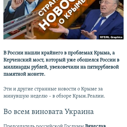
ПРИСОЕДИНЯЙТЕСЬ!
ПОБЕДИТЕЛЕЙ НЕ СУДЯТ?
КРЫМ.НЕПОКОРЕННЫЙ
ELIFBE
УКРАИНСКАЯ ПРОБЛЕМА КРЫМА
Все сайты RFE/RL
В России нашли крайнего в проблемах Крыма, а
Керченский мост, который уже обошелся России в
миллиарды рублей, увековечили на пятирублевой
памятной монете.
Эти и другие странные новости о Крыме за
минувшую неделю – в обзоре Крым.Реалии.
Во всем виновата Украина
Председатель российской Госдумы
Вячеслав