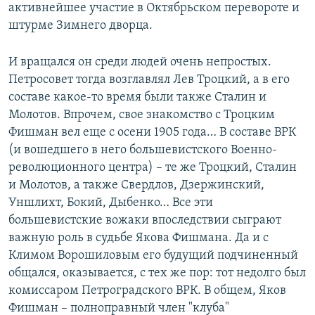
активнейшее участие в Октябрьском перевороте и
штурме Зимнего дворца.
И вращался он среди людей очень непростых.
Петросовет тогда возглавлял Лев Троцкий, а в его
составе какое-то время были также Сталин и
Молотов. Впрочем, свое знакомство с Троцким
Фишман вел еще с осени 1905 года… В составе ВРК
(и вошедшего в него большевистского Военно-
революционного центра) – те же Троцкий, Сталин
и Молотов, а также Свердлов, Дзержинский,
Уншлихт, Бокий, Дыбенко… Все эти
большевистские вожаки впоследствии сыграют
важную роль в судьбе Якова Фишмана. Да и с
Климом Ворошиловым его будущий подчиненный
общался, оказывается, с тех же пор: тот недолго был
комиссаром Петроградского ВРК. В общем, Яков
Фишман – полноправный член "клуба"