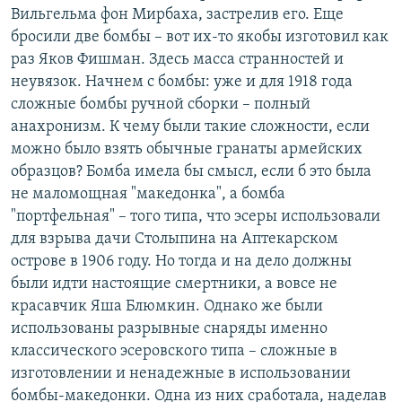
Вильгельма фон Мирбаха, застрелив его. Еще
бросили две бомбы – вот их-то якобы изготовил как
раз Яков Фишман. Здесь масса странностей и
неувязок. Начнем с бомбы: уже и для 1918 года
сложные бомбы ручной сборки – полный
анахронизм. К чему были такие сложности, если
можно было взять обычные гранаты армейских
образцов? Бомба имела бы смысл, если б это была
не маломощная "македонка", а бомба
"портфельная" – того типа, что эсеры использовали
для взрыва дачи Столыпина на Аптекарском
острове в 1906 году. Но тогда и на дело должны
были идти настоящие смертники, а вовсе не
красавчик Яша Блюмкин. Однако же были
использованы разрывные снаряды именно
классического эсеровского типа – сложные в
изготовлении и ненадежные в использовании
бомбы-македонки. Одна из них сработала, наделав