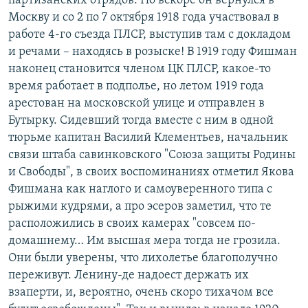
партизанских отрядов. Но вскоре он вернулся в
Москву и со 2 по 7 октября 1918 года участвовал в
работе 4-го съезда ПЛСР, выступив там с докладом
и речами – находясь в розыске! В 1919 году Фишман
наконец становится членом ЦК ПЛСР, какое-то
время работает в подполье, но летом 1919 года
арестован на московской улице и отправлен в
Бутырку. Сидевший тогда вместе с ним в одной
тюрьме капитан Василий Клементьев, начальник
связи штаба савинковского "Союза защиты Родины
и Свободы", в своих воспоминаниях отметил Якова
Фишмана как наглого и самоуверенного типа с
рыжими кудрями, а про эсеров заметил, что те
расположились в своих камерах "совсем по-
домашнему… Им высшая мера тогда не грозила.
Они были уверены, что лихолетье благополучно
переживут. Ленину-де надоест держать их
взаперти, и, вероятно, очень скоро тихачом все