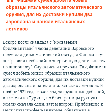
Фишман сумел добыть новые
образцы итальянского автоматического
оружия, для их доставки купили два
аэроплана и наняли итальянских
летчиков
Вскоре после скандала с "кровавыми
бриллиантами" члены делегации Воровского
получили дипломатический статус, и Фишман тут
же "развил необычайно энергичную деятельность
по шпионажу". Случались и проколы. Так, Фишман
сумел добыть новые образцы итальянского
автоматического оружия, для их доставки купили
два аэроплана и наняли итальянских летчиков. В
ноябре 1921 года самолеты, загруженные добычей,
вылетели из Турина, но близ границы рухнул на
землю сначала один, затем второй. Прибывшие к
месту катастрофы жандармы, обнаружив в