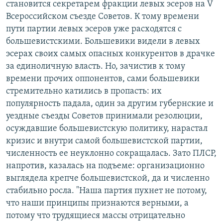
становится секретарем фракции левых эсеров на V
Всероссийском съезде Советов. К тому времени
пути партии левых эсеров уже расходятся с
большевистскими. Большевики видели в левых
эсерах своих самых опасных конкурентов в драчке
за единоличную власть. Но, зачистив к тому
времени прочих оппонентов, сами большевики
стремительно катились в пропасть: их
популярность падала, один за другим губернские и
уездные съезды Советов принимали резолюции,
осуждавшие большевистскую политику, нарастал
кризис и внутри самой большевистской партии,
численность ее неуклонно сокращалась. Зато ПЛСР,
напротив, казалась на подъеме: организационно
выглядела крепче большевистской, да и численно
стабильно росла. "Наша партия пухнет не потому,
что наши принципы признаются верными, а
потому что трудящиеся массы отрицательно