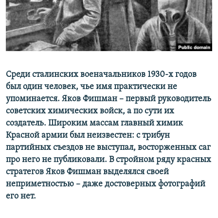
ПРИСОЕДИНЯЙТЕСЬ!
ПОБЕДИТЕЛЕЙ НЕ СУДЯТ?
КРЫМ.НЕПОКОРЕННЫЙ
ELIFBE
УКРАИНСКАЯ ПРОБЛЕМА КРЫМА
Все сайты RFE/RL
Среди сталинских военачальников 1930-х годов
был один человек, чье имя практически не
упоминается. Яков Фишман – первый руководитель
советских химических войск, а по сути их
создатель. Широким массам главный химик
Красной армии был неизвестен: с трибун
партийных съездов не выступал, восторженных саг
про него не публиковали. В стройном ряду красных
стратегов Яков Фишман выделялся своей
неприметностью – даже достоверных фотографий
его нет.