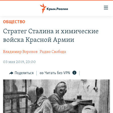
Доступность
ссылки
Вернуться
ОБЩЕСТВО
к
НОВОСТИ
Стратег Сталина и химические
основному
СПЕЦПРОЕКТЫ
содержанию
войска Красной Армии
ВОДА
Вернутся
ГРУЗ 200
к
Владимир Воронов
Радио Свобода
ИСТОРИЯ
КАРТА ВОЕННЫХ ОБЪЕКТОВ КРЫМА
главной
03 мая 2019, 23:00
ЕЩЕ
11 ЛЕТ ОККУПАЦИИ КРЫМА. 11 ИСТОРИЙ СОПРОТИВЛЕНИЯ
навигации
Вернутся
РАДІО СВОБОДА
ИНТЕРАКТИВ
Поделиться
Читать без VPN
к
КАК ОБОЙТИ БЛОКИРОВКУ
ИНФОГРАФИКА
поиску
ТЕЛЕПРОЕКТ КРЫМ.РЕАЛИИ
Українською
СОВЕТЫ ПРАВОЗАЩИТНИКОВ
Qırımtatar
ПРОПАВШИЕ БЕЗ ВЕСТИ