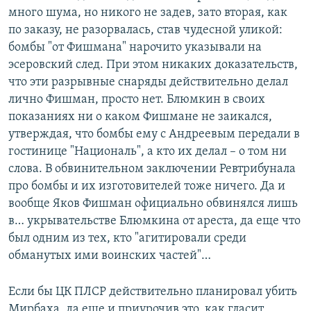
много шума, но никого не задев, зато вторая, как
по заказу, не разорвалась, став чудесной уликой:
бомбы "от Фишмана" нарочито указывали на
эсеровский след. При этом никаких доказательств,
что эти разрывные снаряды действительно делал
лично Фишман, просто нет. Блюмкин в своих
показаниях ни о каком Фишмане не заикался,
утверждая, что бомбы ему с Андреевым передали в
гостинице "Националь", а кто их делал – о том ни
слова. В обвинительном заключении Ревтрибунала
про бомбы и их изготовителей тоже ничего. Да и
вообще Яков Фишман официально обвинялся лишь
в… укрывательстве Блюмкина от ареста, да еще что
был одним из тех, кто "агитировали среди
обманутых ими воинских частей"…
Если бы ЦК ПЛСР действительно планировал убить
Мирбаха, да еще и приурочив это, как гласит