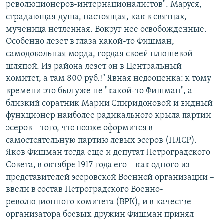
революционеров-интернационалистов". Маруся,
страдающая душа, настоящая, как в святцах,
мученица нетленная. Вокруг нее освобожденные.
Особенно лезет в глаза какой-то Фишман,
самодовольная морда, гордая своей плюшевой
шляпой. Из района лезет он в Центральный
комитет, а там 800 руб.!" Явная недооценка: к тому
времени это был уже не "какой-то Фишман", а
близкий соратник Марии Спиридоновой и видный
функционер наиболее радикального крыла партии
эсеров – того, что позже оформится в
самостоятельную партию левых эсеров (ПЛСР).
Яков Фишман тогда еще и депутат Петроградского
Совета, в октябре 1917 года его – как одного из
представителей эсеровской Военной организации –
ввели в состав Петроградского Военно-
революционного комитета (ВРК), и в качестве
организатора боевых дружин Фишман принял