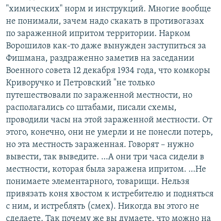
"химических" норм и инструкций. Многие вообще
не понимали, зачем надо скакать в противогазах
по зараженной ипритом территории. Нарком
Ворошилов как-то даже вынужден заступиться за
Фишмана, раздраженно заметив на заседании
Военного совета 12 декабря 1934 года, что комкоры
Криворучко и Петровский "не только
путешествовали по зараженной местности, но
располагались со штабами, писали схемы,
проводили часы на этой зараженной местности. От
этого, конечно, они не умерли и не понесли потерь,
но эта местность зараженная. Говорят – нужно
вывести, так выведите. …А они три часа сидели в
местности, которая была заражена ипритом. …Не
понимаете элементарного, товарищи. Нельзя
привязать коня хвостом к истребителю и подняться
с ним, и истреблять (смех). Никогда вы этого не
сделаете. Так почему же вы думаете, что можно на