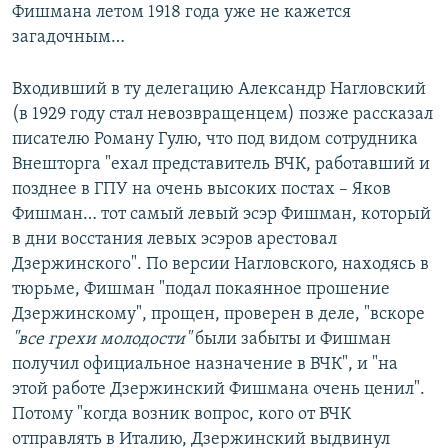
Фишмана летом 1918 года уже не кажется
загадочным…
Входивший в ту делегацию Александр Нагловский
(в 1929 году стал невозвращенцем) позже рассказал
писателю Роману Гулю, что под видом сотрудника
Внешторга "ехал представитель ВЧК, работавший и
позднее в ГПУ на очень высоких постах – Яков
Фишман… тот самый левый эсэр Фишман, который
в дни восстания левых эсэров арестовал
Дзержинского". По версии Нагловского, находясь в
тюрьме, Фишман "подал покаянное прошение
Дзержинскому", прощен, проверен в деле, "вскоре
"все грехи молодости"
были забыты и Фишман
получил официальное назначение в ВЧК", и "на
этой работе Дзержинский Фишмана очень ценил".
Потому "когда возник вопрос, кого от ВЧК
отправлять в Италию, Дзержинский выдвинул