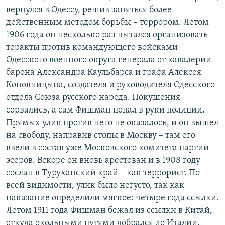
вернулся в Одессу, решив заняться более
действенным методом борьбы – террором. Летом
1906 года он несколько раз пытался организовать
теракты против командующего войсками
Одесского военного округа генерала от кавалерии
барона Александра Каульбарса и графа Алексея
Коновницына, создателя и руководителя Одесского
отдела Союза русского народа. Покушения
сорвались, а сам Фишман попал в руки полиции.
Прямых улик против него не оказалось, и он вышел
на свободу, направив стопы в Москву – там его
ввели в состав уже Московского комитета партии
эсеров. Вскоре он вновь арестован и в 1908 году
сослан в Туруханский край – как террорист. По
всей видимости, улик было негусто, так как
наказание определили мягкое: четыре года ссылки.
Летом 1911 года Фишман бежал из ссылки в Китай,
откуда окольными путями добрался до Италии.