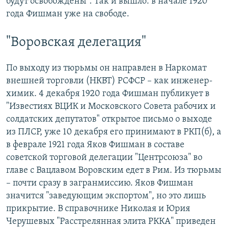
будут освобождены". Так и вышло: в начале 1920
года Фишман уже на свободе.
"Воровская делегация"
По выходу из тюрьмы он направлен в Наркомат
внешней торговли (НКВТ) РСФСР – как инженер-
химик. 4 декабря 1920 года Фишман публикует в
"Известиях ВЦИК и Московского Совета рабочих и
солдатских депутатов" открытое письмо о выходе
из ПЛСР, уже 10 декабря его принимают в РКП(б), а
в феврале 1921 года Яков Фишман в составе
советской торговой делегации "Центрсоюза" во
главе с Вацлавом Воровским едет в Рим. Из тюрьмы
– почти сразу в загранмиссию. Яков Фишман
значится "заведующим экспортом", но это лишь
прикрытие. В справочнике Николая и Юрия
Черушевых "Расстрелянная элита РККА" приведен