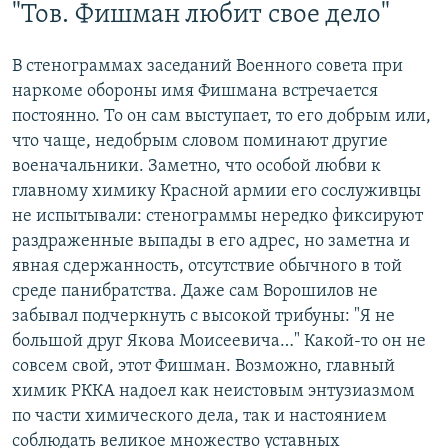
"Тов. Фишман любит свое дело"
В стенограммах заседаний Военного совета при
наркоме обороны имя Фишмана встречается
постоянно. То он сам выступает, то его добрым или,
что чаще, недобрым словом поминают другие
военачальники. Заметно, что особой любви к
главному химику Красной армии его сослуживцы
не испытывали: стенограммы нередко фиксируют
раздраженные выпады в его адрес, но заметна и
явная сдержанность, отсутствие обычного в той
среде панибратства. Даже сам Ворошилов не
забывал подчеркнуть с высокой трибуны: "Я не
большой друг Якова Моисеевича…" Какой-то он не
совсем свой, этот Фишман. Возможно, главный
химик РККА надоел как неистовым энтузиазмом
по части химического дела, так и настоянием
соблюдать великое множество уставных