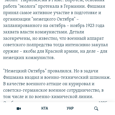
"эколог" Наркомзема в Риме. Впрочем, основная
работа "эколога" протекала в Германии. Фишман
принял самое активное участие в подготовке и
организации "немецкого Октября" –
запланированного на октябрь – ноябрь 1923 года
захвата власти коммунистами. Детали
засекречены, но известно, что военный аппарат
советского полпредства тогда интенсивно закупал
оружие – якобы для Красной армии, на деле – для
немецких коммунистов.
"Немецкий Октябрь" провалился. Но в задачи
Фишмана входил и военно-технический шпионаж.
В качестве военного атташе он курировал и
советско-германское военное сотрудничество, в
том числе и по военно-химической линии.
Опубликовано несколько его докладов весны 1925
КТА
УКР
года на имя нового наркома Михаила Фрунзе, в