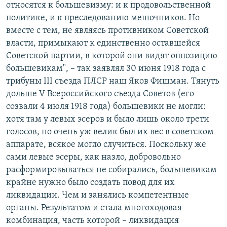
относятся к большевизму: и к продовольственной
политике, и к преследованию мешочников. Но
вместе с тем, не являясь противником Советской
власти, примыкают к единственно оставшейся
Советской партии, в которой они видят оппозицию
большевикам", – так заявлял 30 июня 1918 года с
трибуны III съезда ПЛСР наш Яков Фишман. Тянуть
дольше V Всероссийского съезда Советов (его
созвали 4 июля 1918 года) большевики не могли:
хотя там у левых эсеров и было лишь около трети
голосов, но очень уж велик был их вес в советском
аппарате, всякое могло случиться. Поскольку же
сами левые эсеры, как назло, добровольно
расформировываться не собирались, большевикам
крайне нужно было создать повод для их
ликвидации. Чем и занялись компетентные
органы. Результатом и стала многоходовая
комбинация, часть которой – ликвидация