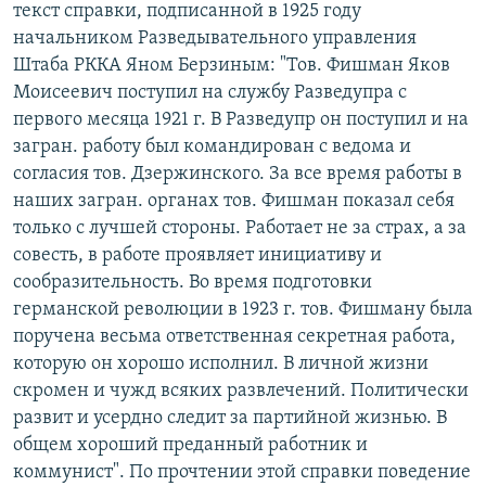
текст справки, подписанной в 1925 году
начальником Разведывательного управления
Штаба РККА Яном Берзиным: "Тов. Фишман Яков
Моисеевич поступил на службу Разведупра с
первого месяца 1921 г. В Разведупр он поступил и на
загран. работу был командирован с ведома и
согласия тов. Дзержинского. За все время работы в
наших загран. органах тов. Фишман показал себя
только с лучшей стороны. Работает не за страх, а за
совесть, в работе проявляет инициативу и
сообразительность. Во время подготовки
германской революции в 1923 г. тов. Фишману была
поручена весьма ответственная секретная работа,
которую он хорошо исполнил. В личной жизни
скромен и чужд всяких развлечений. Политически
развит и усердно следит за партийной жизнью. В
общем хороший преданный работник и
коммунист". По прочтении этой справки поведение