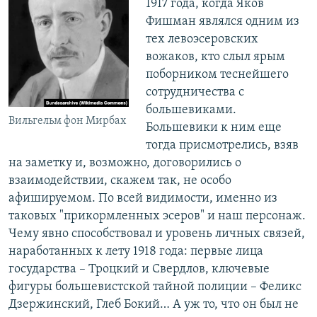
1917 года, когда Яков
Фишман являлся одним из
тех левоэсеровских
вожаков, кто слыл ярым
поборником теснейшего
сотрудничества с
большевиками.
Вильгельм фон Мирбах
Большевики к ним еще
тогда присмотрелись, взяв
на заметку и, возможно, договорились о
взаимодействии, скажем так, не особо
афишируемом. По всей видимости, именно из
таковых "прикормленных эсеров" и наш персонаж.
Чему явно способствовал и уровень личных связей,
наработанных к лету 1918 года: первые лица
государства – Троцкий и Свердлов, ключевые
фигуры большевистской тайной полиции – Феликс
Дзержинский, Глеб Бокий… А уж то, что он был не