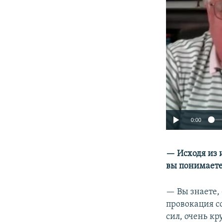
0:00
— Исходя из 
вы понимаете
— Вы знаете,
провокация с
сил, очень к