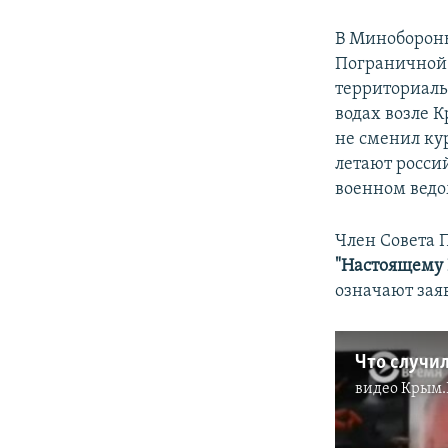
В Минобороны
Пограничной 
территориаль
водах возле К
не сменил ку
летают росси
военном ведо
Член Совета 
"Настоящему 
означают зая
Что случи
видео
Крым.