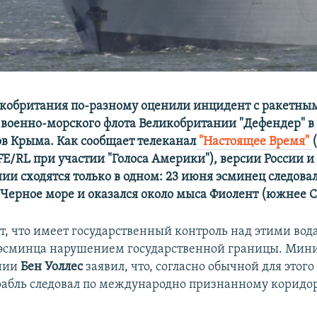
икобритания по-разному оценили инцидент с ракетн
 военно-морского флота Великобритании "Дефендер" 
ов Крыма. Как сообщает телеканал
"Настоящее Время"
E/RL при участии "Голоса Америки"), версии России и
ии сходятся только в одном: 23 июня эсминец следовал
 Черное море и оказался около мыса Фиолент (южнее С
ет, что имеет государственный контроль над этими вод
 эсминца нарушением государственной границы. Мин
нии
Бен Уоллес
заявил, что, согласно обычной для этог
рабль следовал по международно признанному коридо