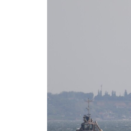
ПОБЕДИТЕЛЕЙ НЕ СУДЯТ?
КРЫМ.НЕПОКОРЕННЫЙ
ELIFBE
УКРАИНСКАЯ ПРОБЛЕМА КРЫМА