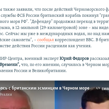
 также заявили, что после действий Черноморского ф
службы ФСБ России британский корабль покинул "гр
ного моря РФ". "Дефендер" продолжил переход в терр
рыма, в 12-мильной (29-километровой) зоне – мы видел
рс. Сейчас мы уже в международных водах, но над нам
йские самолеты", –
сообщал
корреспондент BBC. В бри
мстве действия России расценили как учения.
ПИР-Центра, военный эксперт
Юрий Федоров
рассказа
Времени",
что, по его мнению, случилось в Черном мор
вления России и Великобритании.
лось с британским эсминцем в Черном море
EMB
Реалии