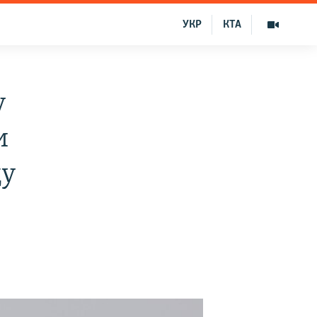
УКР
КТА
у
и
цу