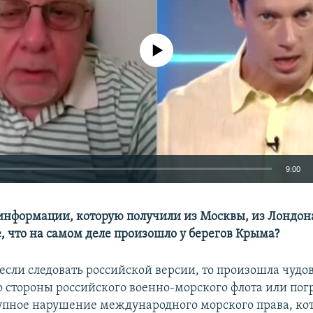
No media source currently available
9:00
EMBED
информации, которую получили из Москвы, из Лондона
, что на самом деле произошло у берегов Крыма?
 если следовать российской версии, то произошла чуд
о стороны российского военно-морского флота или по
Auto
240p
360p
480p
рупное нарушение международного морского права, ко