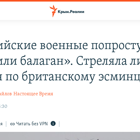
ийские военные попрост
или балаган». Стреляла л
я по британскому эсмин
айлов
Настоящее Время
5:30
ся
Читать без VPN