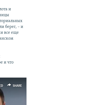
лота и
аницы
иториальных
и берег, – и
и все еще
танском
л
е и что
ED
SHARE