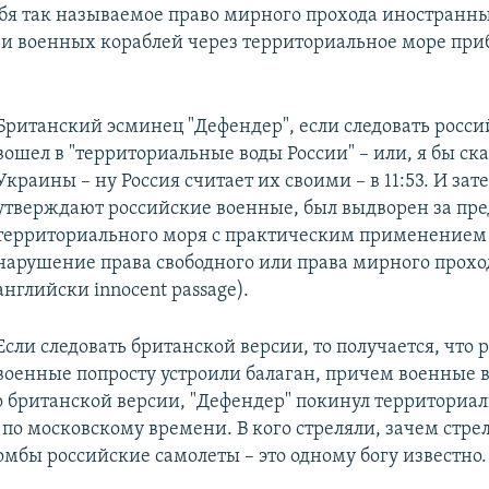
720p
1080p
ебя так называемое право мирного прохода иностранн
и военных кораблей через территориальное море пр
Британский эсминец "Дефендер", если следовать росси
вошел в "территориальные воды России" – или, я бы ска
Украины – ну Россия считает их своими – в 11:53. И зат
утверждают российские военные, был выдворен за пр
территориального моря с практическим применением 
нарушение права свободного или права мирного проход
английски innocent passage).
Если следовать британской версии, то получается, что 
военные попросту устроили балаган, причем военные в
по британской версии, "Дефендер" покинул территориа
 по московскому времени. В кого стреляли, зачем стре
омбы российские самолеты – это одному богу известно.