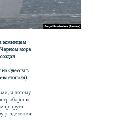
ым эсминцем
в Черном море
(создан
 из Одессы в
евастополя).
ами, и потому
истр обороны
о маршрута
ру разделения