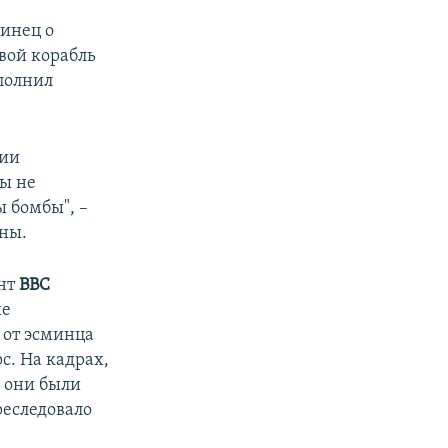
инец о
вой корабль
ыполнил
нии
мы не
 бомбы", –
ны.
ент
ВBC
ые
 от эсминца
с. На кадрах,
 они были
реследовало