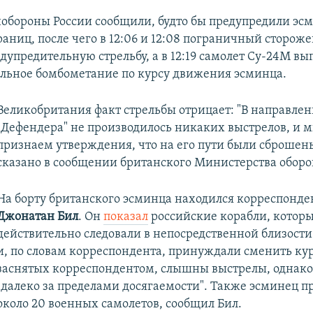
обороны России сообщили, будто бы предупредили эсм
аниц, после чего в 12:06 и 12:08 пограничный стороже
дупредительную стрельбу, а в 12:19 самолет Су-24М в
льное бомбометание по курсу движения эсминца.
Великобритания факт стрельбы отрицает: "В направле
"Дефендера" не производилось никаких выстрелов, и 
признаем утверждения, что на его пути были сброшены
сказано в сообщении британского Министерства оборо
На борту британского эсминца находился корреспонд
Джонатан Бил
. Он
показал
российские корабли, котор
действительно следовали в непосредственной близости
и, по словам корреспондента, принуждали сменить кур
заснятых корреспондентом, слышны выстрелы, однако
"далеко за пределами досягаемости". Также эсминец п
около 20 военных самолетов, сообщил Бил.