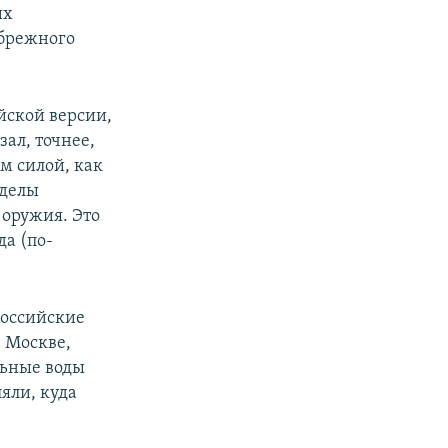
ых
ибрежного
px
width
йской версии,
зал, точнее,
ем силой, как
еделы
оружия. Это
а (по-
российские
 Москве,
льные воды
ляли, куда