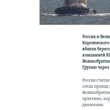
Россия и Вел
Королевского
вблизи берег
компанией RF
Великобритан
Грузию через
Россия счита
сочла проход
Великобрита
практике, ко
движения.