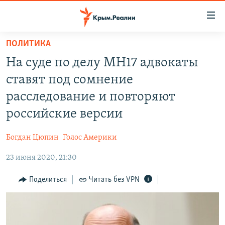
Доступность
ссылки
Вернуться
ПОЛИТИКА
к
НОВОСТИ
На суде по делу МН17 адвокаты
основному
СПЕЦПРОЕКТЫ
содержанию
ставят под сомнение
ВОДА
Вернутся
ГРУЗ 200
расследование и повторяют
к
ИСТОРИЯ
КАРТА ВОЕННЫХ ОБЪЕКТОВ КРЫМА
российские версии
главной
ЕЩЕ
11 ЛЕТ ОККУПАЦИИ КРЫМА. 11 ИСТОРИЙ СОПРОТИВЛЕНИЯ
навигации
Богдан Цюпин
Голос Америки
Вернутся
РАДІО СВОБОДА
ИНТЕРАКТИВ
к
23 июня 2020, 21:30
КАК ОБОЙТИ БЛОКИРОВКУ
ИНФОГРАФИКА
поиску
Поделиться
Читать без VPN
ТЕЛЕПРОЕКТ КРЫМ.РЕАЛИИ
Українською
СОВЕТЫ ПРАВОЗАЩИТНИКОВ
Qırımtatar
ПРОПАВШИЕ БЕЗ ВЕСТИ