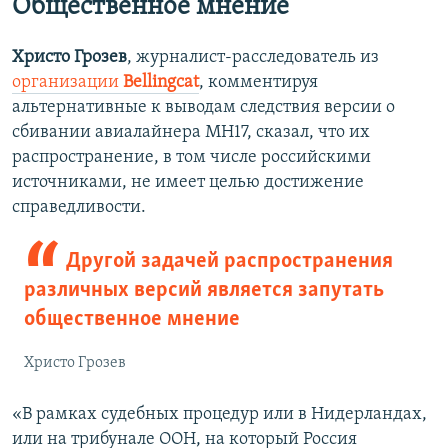
Общественное мнение
ы
у
д
ю
Христо Грозев
, журналист-расследователь из
у
щ
организации
Bellingcat
, комментируя
щ
и
альтернативные к выводам следствия версии о
и
й
сбивании авиалайнера МН17, сказал, что их
й
с
распространение, в том числе российскими
с
л
источниками, не имеет целью достижение
л
а
справедливости.
а
й
й
д
Другой задачей распространения
д
различных версий является запутать
общественное мнение
Христо Грозев
«В рамках судебных процедур или в Нидерландах,
или на трибунале ООН, на который Россия