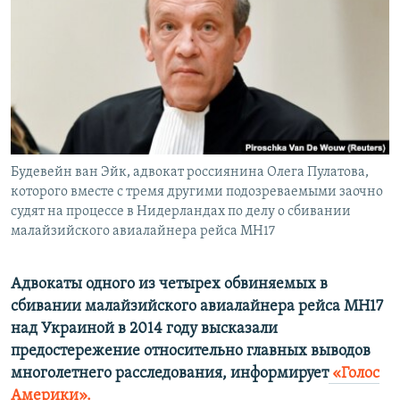
ПРИСОЕДИНЯЙТЕСЬ!
ПОБЕДИТЕЛЕЙ НЕ СУДЯТ?
КРЫМ.НЕПОКОРЕННЫЙ
ELIFBE
УКРАИНСКАЯ ПРОБЛЕМА КРЫМА
Все сайты RFE/RL
Будевейн ван Эйк, адвокат россиянина Олега Пулатова,
которого вместе с тремя другими подозреваемыми заочно
судят на процессе в Нидерландах по делу о сбивании
малайзийского авиалайнера рейса МН17
Адвокаты одного из четырех обвиняемых в
сбивании малайзийского авиалайнера рейса МН17
над Украиной в 2014 году высказали
предостережение относительно главных выводов
многолетнего расследования, информирует
«Голос
Америки».