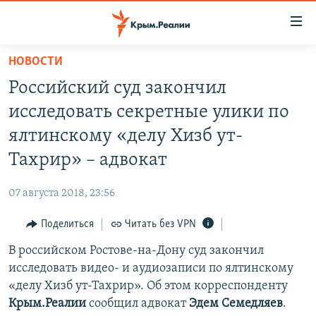
Доступность
ссылки
Вернуться
НОВОСТИ
к
НОВОСТИ
Российский суд закончил
основному
СПЕЦПРОЕКТЫ
содержанию
исследовать секретные улики по
ВОДА
Вернутся
ГРУЗ 200
ялтинскому «делу Хизб ут-
к
ИСТОРИЯ
КАРТА ВОЕННЫХ ОБЪЕКТОВ КРЫМА
Тахрир» – адвокат
главной
ЕЩЕ
11 ЛЕТ ОККУПАЦИИ КРЫМА. 11 ИСТОРИЙ СОПРОТИВЛЕНИЯ
навигации
07 августа 2018, 23:56
Вернутся
РАДІО СВОБОДА
ИНТЕРАКТИВ
к
Поделиться
Читать без VPN
КАК ОБОЙТИ БЛОКИРОВКУ
ИНФОГРАФИКА
поиску
В российском Ростове-на-Дону суд закончил
ТЕЛЕПРОЕКТ КРЫМ.РЕАЛИИ
Українською
исследовать видео- и аудиозаписи по ялтинскому
СОВЕТЫ ПРАВОЗАЩИТНИКОВ
«делу Хизб ут-Тахрир». Об этом корреспонденту
Qırımtatar
Крым.Реалии
сообщил адвокат
Эдем Семедляев
.
ПРОПАВШИЕ БЕЗ ВЕСТИ