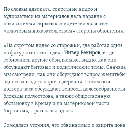
ПРИСОЕДИНЯЙТЕСЬ!
ПОБЕДИТЕЛЕЙ НЕ СУДЯТ?
По словам адвоката, секретные видео и
КРЫМ.НЕПОКОРЕННЫЙ
аудиозаписи из материалов дела наравне с
показаниями скрытых свидетелей являются
ELIFBE
«ключевым доказательством» стороны обвинения.
УКРАИНСКАЯ ПРОБЛЕМА КРЫМА
Все сайты RFE/RL
«На скрытом видео со сторожки, где работал один
из фигурантов этого дела
Инвер Бекиров
, и где
собирались другие обвиняемые, видно, как они
обсуждают бытовые и политические темы. Сначала
мы смотрели, как они обсуждают вопрос женитьбы
одного молодого парня с деревни. Потом они
полтора часа обсуждают вопросы целесообразности
блокады полуострова, а также общественную
обстановку в Крыму и на материковой части
Украины», – рассказал адвокат.
Семедляев уточнил, что обвиняемые и защита пока