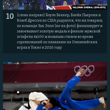
10
(слева направо) Боуэн Беккер, Блейк Пьерони и
Кэлеб Дрессел из США радуются, что их товарищ
по команде Зак Эппл (не на фото) финиширует и
завоевывает золотую медаль в финале мужской
эстафеты 4х100 м вольным стилем во время
соревнований по плаванию на Олимпийских
играх в Токио в 2020 году