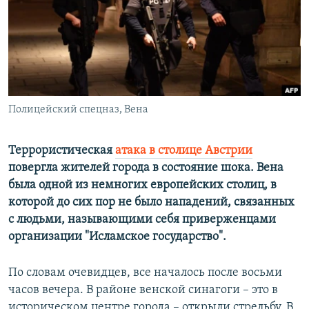
ПРИСОЕДИНЯЙТЕСЬ!
ПОБЕДИТЕЛЕЙ НЕ СУДЯТ?
КРЫМ.НЕПОКОРЕННЫЙ
ELIFBE
УКРАИНСКАЯ ПРОБЛЕМА КРЫМА
Все сайты RFE/RL
Полицейский спецназ, Вена
Террористическая
атака в столице Австрии
повергла жителей города в состояние шока. Вена
была одной из немногих европейских столиц, в
которой до сих пор не было нападений, связанных
с людьми, называющими себя приверженцами
организации "Исламское государство".
По словам очевидцев, все началось после восьми
часов вечера. В районе венской синагоги – это в
историческом центре города – открыли стрельбу. В