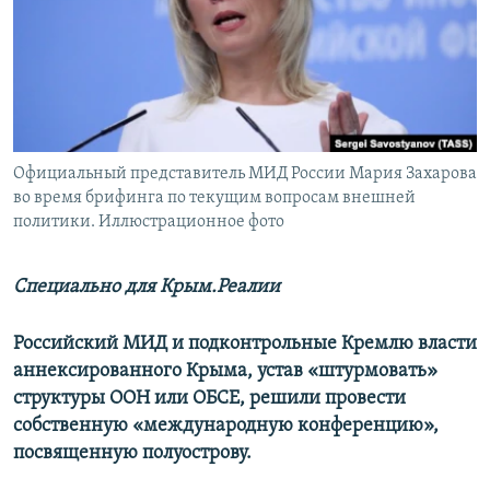
ПРИСОЕДИНЯЙТЕСЬ!
ПОБЕДИТЕЛЕЙ НЕ СУДЯТ?
КРЫМ.НЕПОКОРЕННЫЙ
ELIFBE
УКРАИНСКАЯ ПРОБЛЕМА КРЫМА
Все сайты RFE/RL
Официальный представитель МИД России Мария Захарова
во время брифинга по текущим вопросам внешней
политики. Иллюстрационное фото
Специально для Крым.Реалии
Российский МИД и подконтрольные Кремлю власти
аннексированного Крыма, устав «штурмовать»
структуры ООН или ОБСЕ, решили провести
собственную «международную конференцию»,
посвященную полуострову.