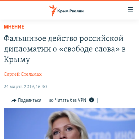
Доступность
ссылки
Вернуться
МНЕНИЕ
к
НОВОСТИ
Фальшивое действо российской
основному
СПЕЦПРОЕКТЫ
содержанию
дипломатии о «свободе слова» в
ВОДА
Вернутся
ГРУЗ 200
Крыму
к
ИСТОРИЯ
КАРТА ВОЕННЫХ ОБЪЕКТОВ КРЫМА
главной
Сергей Стельмах
ЕЩЕ
11 ЛЕТ ОККУПАЦИИ КРЫМА. 11 ИСТОРИЙ СОПРОТИВЛЕНИЯ
навигации
Вернутся
24 марта 2019, 16:30
РАДІО СВОБОДА
ИНТЕРАКТИВ
к
КАК ОБОЙТИ БЛОКИРОВКУ
ИНФОГРАФИКА
Поделиться
Читать без VPN
поиску
ТЕЛЕПРОЕКТ КРЫМ.РЕАЛИИ
Українською
СОВЕТЫ ПРАВОЗАЩИТНИКОВ
Qırımtatar
ПРОПАВШИЕ БЕЗ ВЕСТИ