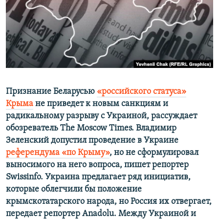
ПРИСОЕДИНЯЙТЕСЬ!
ПОБЕДИТЕЛЕЙ НЕ СУДЯТ?
КРЫМ.НЕПОКОРЕННЫЙ
ELIFBE
УКРАИНСКАЯ ПРОБЛЕМА КРЫМА
Все сайты RFE/RL
Признание Беларусью
«российского статуса»
Крыма
не приведет к новым санкциям и
радикальному разрыву с Украиной, рассуждает
обозреватель Тhe Мoscow Тimes. Владимир
Зеленский допустил проведение в Украине
референдума «по Крыму»
, но не сформулировал
выносимого на него вопроса, пишет репортер
Swissinfo. Украина предлагает ряд инициатив,
которые облегчили бы положение
крымскотатарского народа, но Россия их отвергает,
передает репортер Anadolu. Между Украиной и