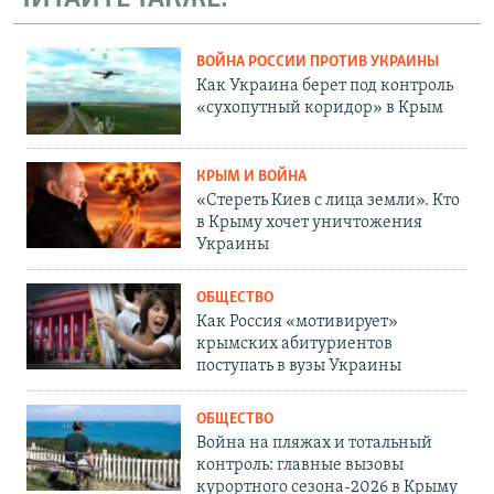
ВОЙНА РОССИИ ПРОТИВ УКРАИНЫ
Как Украина берет под контроль
«сухопутный коридор» в Крым
КРЫМ И ВОЙНА
«Стереть Киев с лица земли». Кто
в Крыму хочет уничтожения
Украины
ОБЩЕСТВО
Как Россия «мотивирует»
крымских абитуриентов
поступать в вузы Украины
ОБЩЕСТВО
Война на пляжах и тотальный
контроль: главные вызовы
курортного сезона-2026 в Крыму