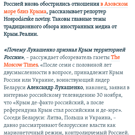
Россией вновь обострились отношения
в Азовском
море близ Крыма
, рассказывает репортер
Hospodárske noviny. Таковы главные темы
традиционного обзора иностранных медиа от
Крым.Реалии.
«Почему Лукашенко признал Крым территорией
России»
, – рассуждает обозреватель газеты
Тhe
Мoscow Тimes
.
«После семи с половиной лет
двусмысленности в вопросе, принадлежит Крым
России или Украине, воинствующий лидер
Беларуси
Александр Лукашенко
, наконец, заявил в
интервью российскому телевидению 30 ноября,
что «Крым де-факто российский, а после
референдума Крым стал российским и де-юре».
Соседи Беларуси: Литва, Польша и Украина, –
давно рассматривают белорусские власти как
марионеточный режим, контролируемый Россией.