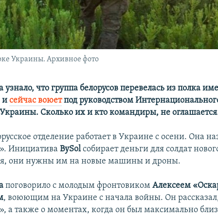
токе Украины. Архивное фото
 узнало, что группа белорусов перевелась из полка им
о и
сейчас воюет
под руководством Интернациональног
краины. Сколько их и кто командиры, не оглашается
русское отделение работает в Украине с осени. Она н
о». Инициатива
BySol
собирает деньги для солдат новог
я, они нужны им на новые машины и дроны.
да
поговорило с молодым фронтовиком
Алексеем «Оск
м
, воюющим на Украине с начала войны. Он рассказал,
», а также о моментах, когда он был максимально близ