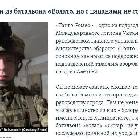
из батальона «Волат», но с пацанами не с
«Танго-Ромео» – одно из подраз
Международного легиона Украи
руководством Главного управле
Министерства обороны. «Танго-
основном занимается поддержк
подразделений тяжелым вооруж
говорит Алексей.
Он не может сказать, сколько че
в «Танго-Ромео» и кто присоеди
руководству отряда. Тем не мене
что большинство из них – белору
имени Кастуся Калиновского, а
батальона «Волат». «Оскар» не у
послужило причиной их ухода и