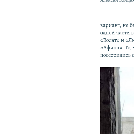
Алексей Войце
вариант, не 
одной части 
«Волат» и «Л
«Афина». То, 
поссорились с