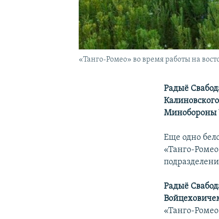
«Танго-Ромео» во время работы на вос
Радыё Свабода
Калиновског
Минобороны У
Еще одно бело
«Танго-Роме
подразделени
Радыё Свабо
Войцеховиче
«Танго-Ромео