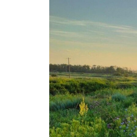
ПОБЕДИТЕЛЕЙ НЕ СУДЯТ?
КРЫМ.НЕПОКОРЕННЫЙ
ELIFBE
УКРАИНСКАЯ ПРОБЛЕМА КРЫМА