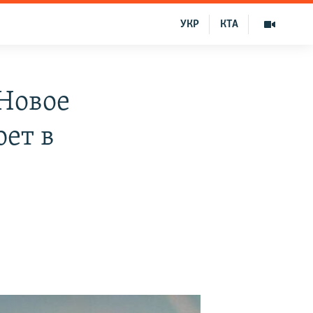
УКР
КТА
Новое
юет в