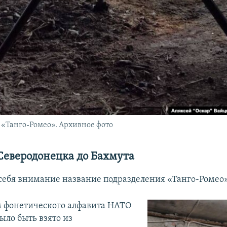
«Танго-Ромео». Архивное фото
Северодонецка до Бахмута
себя внимание название подразделения «Танго-Ромео».
 фонетического алфавита НАТО
ыло быть взято из