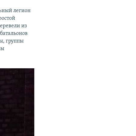
ьный легион
ростой
перевели из
 батальонов
ы, группы
мы