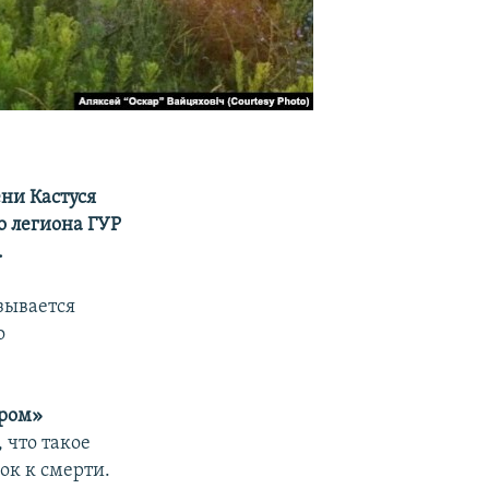
ени Кастуся
о легиона ГУР
.
азывается
о
аром»
 что такое
ок к смерти.