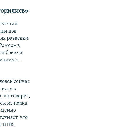
сорились»
делений
ны под
ния разведки
Ромео» в
ой боевых
ением», –
ловек сейчас
нился к
е он говорит,
сы из полка
 именно
точняет, что
з ППК.