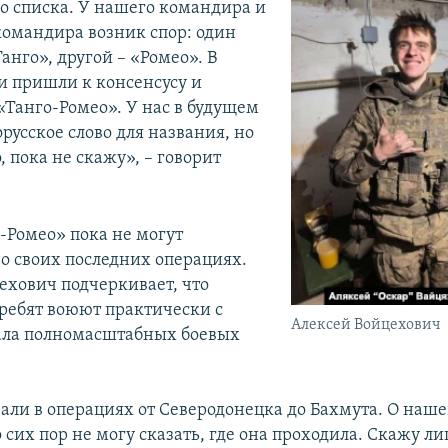
о списка. У нашего командира и
командира возник спор: один
Танго», другой – «Ромео». В
ни пришли к консенсусу и
«Танго-Ромео». У нас в будущем
орусское слово для названия, но
 пока не скажу», – говорит
-Ромео» пока не могут
 о своих последних операциях.
ехович подчеркивает, что
ребят воюют практически с
Алексей Войцехович
ала полномасштабных боевых
али в операциях от Северодонецка до Бахмута. О наш
 сих пор не могу сказать, где она проходила. Скажу л