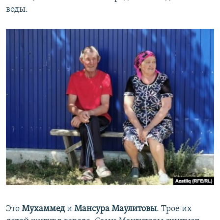
воды.
Это
Мухаммед
и
Мансура Маулитовы
. Трое их