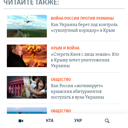
ЧИТАЙТЕ ТАКЖЕ:
ВОЙНА РОССИИ ПРОТИВ УКРАИНЫ
Как Украина берет под контроль
«сухопутный коридор» в Крым
КРЫМ И ВОЙНА
«Стереть Киев с лица земли». Кто
в Крыму хочет уничтожения
Украины
ОБЩЕСТВО
Как Россия «мотивирует»
крымских абитуриентов
поступать в вузы Украины
ОБЩЕСТВО
Война на пляжах и тотальный
КТА
УКР
контроль: главные вызовы