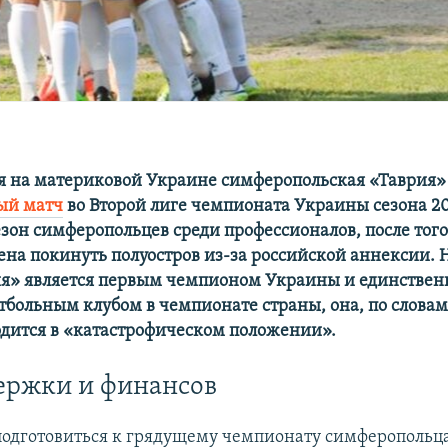
 на материковой Украине симферопольская «Таврия»
ый матч
во Второй лиге чемпионата Украины сезона 20
езон симферопольцев среди профессионалов, после тог
на покинуть полуостров из-за российской аннексии. 
рия» является первым чемпионом Украины и единстве
больным клубом в чемпионате страны, она, по словам
одится в «катастрофическом положении».
ержки и финансов
одготовиться к грядущему чемпионату симферопольца