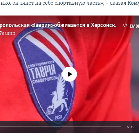
ко, он тянет на себе спортивную часть», – сказал Ком
Как симферопольская «Таврия» обживается в Херсонской области (видео)
EMB
Реалии
No media source currently available
5:06