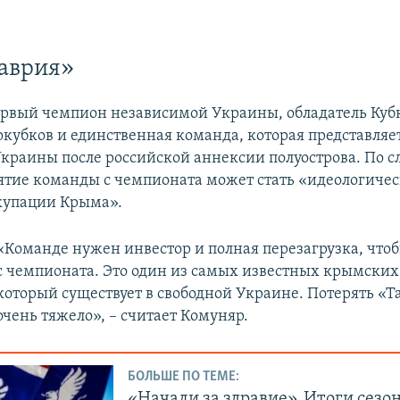
EMBED
аврия»
ервый чемпион независимой Украины, обладатель Куб
окубков и единственная команда, которая представляе
краины после российской аннексии полуострова. По с
ятие команды с чемпионата может стать «идеологиче
купации Крыма».
«Команде нужен инвестор и полная перезагрузка, чтоб
с чемпионата. Это один из самых известных крымских
который существует в свободной Украине. Потерять «Т
очень тяжело», – считает Комуняр.
БОЛЬШЕ ПО ТЕМЕ:
«Начали за здравие». Итоги сезо