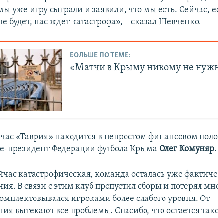
мы уже игру сыграли и заявили, что мы есть. Сейчас, 
не будет, нас ждет катастрофа», – сказал Шевченко.
БОЛЬШЕ ПО ТЕМЕ:
«Матчи в Крыму никому не нуж
ейчас «Таврия» находится в непростом финансовом пол
це-президент Федерации футбола Крыма
Олег Комуняр
.
йчас катастрофическая, команда осталась уже фактиче
ия. В связи с этим клуб пропустил сборы и потерял м
комплектовывался игроками более слабого уровня. От
ия вытекают все проблемы. Спасибо, что остается тако