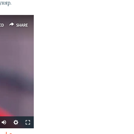
уняр.
ED
SHARE