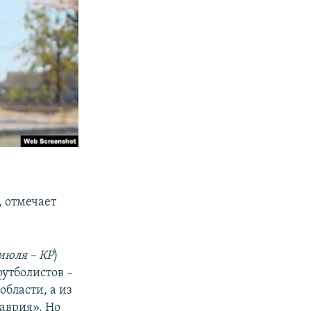
, отмечает
июля – КР
)
футболистов –
области, а из
аврия». Но