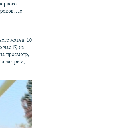
первого
роков. По
ного матча! 10
 нас 17, из
на просмотр,
 посмотрим,