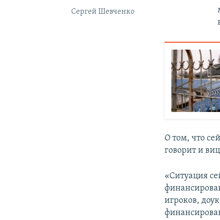
Сергей Шевченко
О том, что с
говорит и ви
«Ситуация се
финансирован
игроков, доу
финансирован