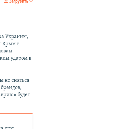
Загрузить
SHARE
ка Украины,
т Крым в
ловам
ским ударом в
px
width
ы не сняться
 брендов,
аврию» будет
на для