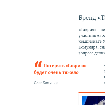
Бренд «Т
«Таврия» – п
участник евр
чемпионате У
Комуняра, сн
вопросе деок
Потерять «Таврию»
будет очень тяжело
Олег Комуняр