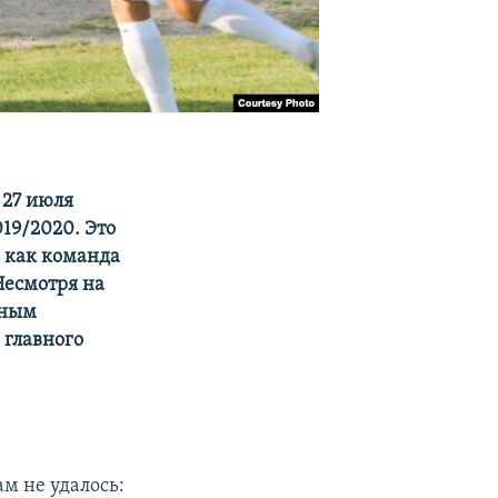
 27 июля
19/2020. Это
о как команда
Несмотря на
нным
 главного
м не удалось: