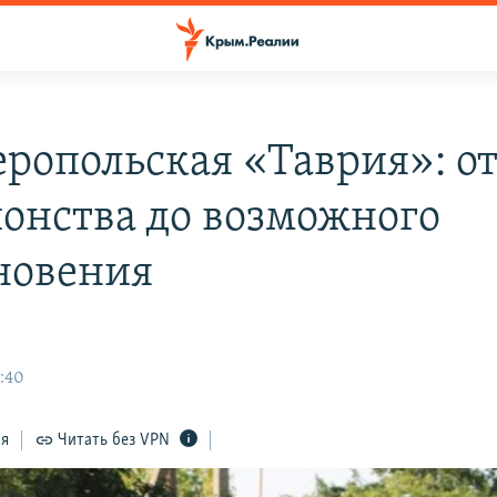
ропольская «Таврия»: о
онства до возможного
новения
2:40
ся
Читать без VPN