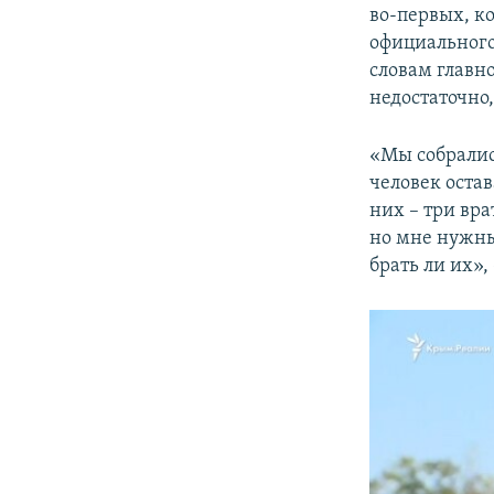
во-первых, к
официального
словам главн
недостаточно,
«Мы собрались
человек остав
них – три вра
но мне нужны 
брать ли их»,