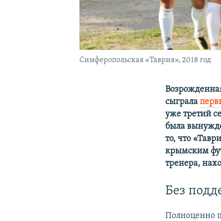
Симферопольская «Таврия», 2018 год
Возрожденная
сыграла
перв
уже третий с
была вынужде
то, что «Тав
крымским фут
тренера, нах
Без подд
Полноценно п