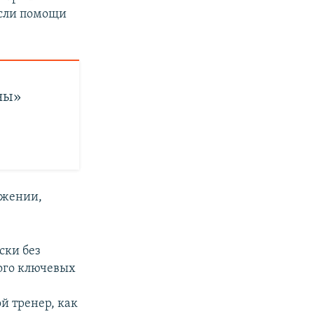
если помощи
ны»
ожении,
ски без
ного ключевых
й тренер, как