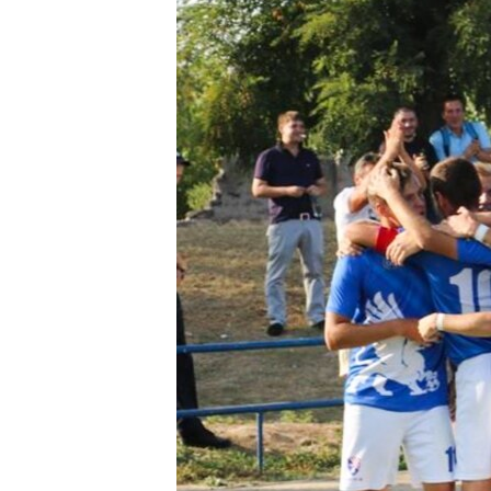
ПОБЕДИТЕЛЕЙ НЕ СУДЯТ?
КРЫМ.НЕПОКОРЕННЫЙ
ELIFBE
УКРАИНСКАЯ ПРОБЛЕМА КРЫМА