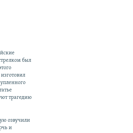
ийские
стрелком был
этого
 изготовил
 купленного
татье
дуют трагедию
рую озвучили
рчь и