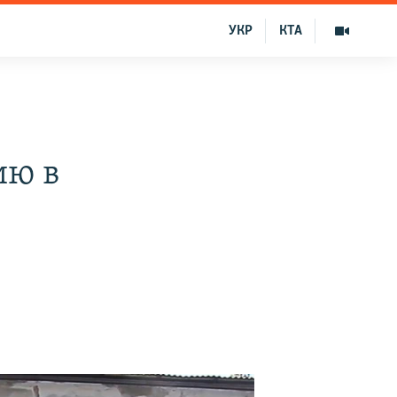
УКР
КТА
ию в