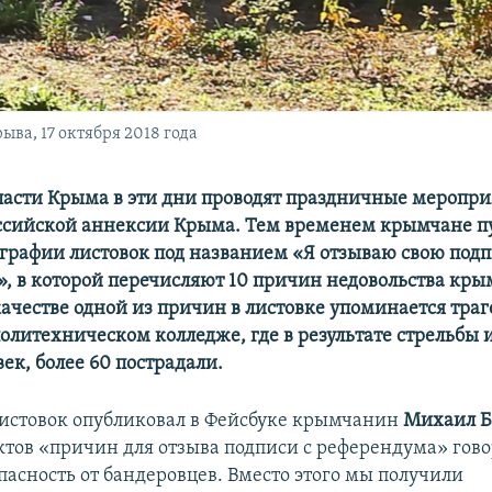
ва, 17 октября 2018 года
ласти Крыма в эти дни проводят праздничные мероприя
ссийской аннексии Крыма. Тем временем крымчане п
ографии листовок под названием «Я отзываю свою подп
, в которой перечисляют 10 причин недовольства кр
качестве одной из причин в листовке упоминается траг
олитехническом колледже, где в результате стрельбы 
век, более 60 пострадали.
истовок опубликовал в Фейсбуке крымчанин
Михаил Б
ктов «причин для отзыва подписи с референдума» гов
пасность от бандеровцев. Вместо этого мы получили