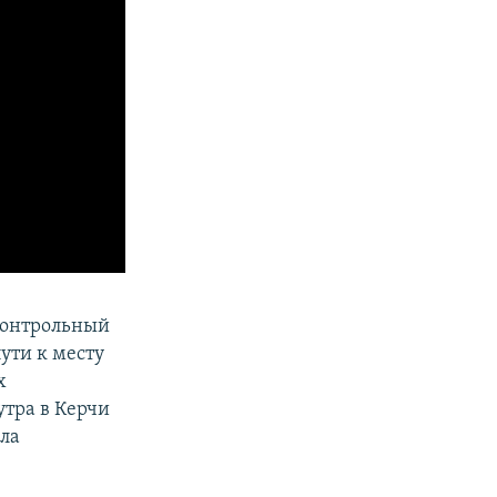
дконтрольный
ути к месту
х
 утра в Керчи
ила