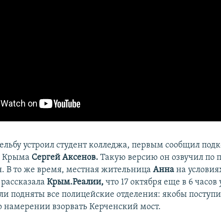
трельбу устроил студент колледжа, первым сообщил по
а Крыма
Сергей Аксенов.
Такую версию он озвучил по п
. В то же время, местная жительница
Анна
на условия
 рассказала
Крым.Реалии,
что 17 октября еще в 6 часов
ыли подняты все полицейские отделения: якобы поступ
 намерении взорвать Керченский мост.