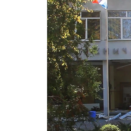
ПОБЕДИТЕЛЕЙ НЕ СУДЯТ?
КРЫМ.НЕПОКОРЕННЫЙ
ELIFBE
УКРАИНСКАЯ ПРОБЛЕМА КРЫМА