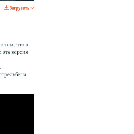
Загрузить
SHARE
о том, что в
 эта версия
а
px
width
 стрельбы и