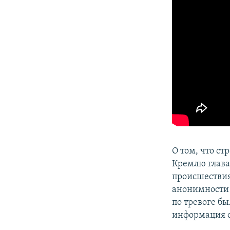
О том, что с
Кремлю глав
происшествия
анонимности
по тревоге б
информация о