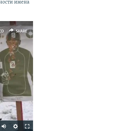
ности имена
ED
SHARE