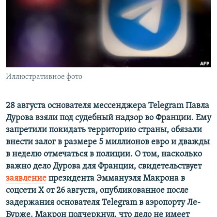
ПРИСОЕДИНЯЙТЕСЬ!
ПОБЕДИТЕЛЕЙ НЕ СУДЯТ?
КРЫМ.НЕПОКОРЕННЫЙ
ELIFBE
УКРАИНСКАЯ ПРОБЛЕМА КРЫМА
Все сайты RFE/RL
Иллюстративное фото
28 августа основателя мессенджера Telegram Павла
Дурова взяли под судебный надзор во Франции. Eму
запретили покидать территорию страны, обязали
внести залог в размере 5 миллионов евро и дважды
в неделю отмечаться в полиции. О том, насколько
важно дело Дурова для Франции, свидетельствует
заявление
президента Эммануэля Макрона в
соцсети Х от 26 августа, опубликованное после
задержания основателя Telegram в аэропорту Ле-
Бурже. Макрон подчеркнул, что дело не имеет