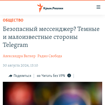
Доступность
ссылки
Вернуться
ОБЩЕСТВО
к
НОВОСТИ
Безопасный мессенджер? Темные
основному
СПЕЦПРОЕКТЫ
содержанию
и малоизвестные стороны
ВОДА
Вернутся
ГРУЗ 200
Telegram
к
ИСТОРИЯ
КАРТА ВОЕННЫХ ОБЪЕКТОВ КРЫМА
главной
Александра Вагнер
Радио Свобода
ЕЩЕ
11 ЛЕТ ОККУПАЦИИ КРЫМА. 11 ИСТОРИЙ СОПРОТИВЛЕНИЯ
навигации
Вернутся
30 августа 2024, 13:10
РАДІО СВОБОДА
ИНТЕРАКТИВ
к
КАК ОБОЙТИ БЛОКИРОВКУ
ИНФОГРАФИКА
Поделиться
Читать без VPN
поиску
ТЕЛЕПРОЕКТ КРЫМ.РЕАЛИИ
Українською
СОВЕТЫ ПРАВОЗАЩИТНИКОВ
Qırımtatar
ПРОПАВШИЕ БЕЗ ВЕСТИ