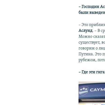
– Господин Ас
были выведен
– Это приблиз
Аслунд
. – В 
Можно сказать
существует, 
говорим о лю
Путина. Это п
рубежом, пот
– Где эти гиг