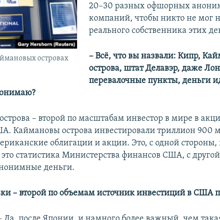
20–30 разных офшорных анон
компаний, чтобы никто не мог 
реального собственника этих де
– Всё, что вы назвали: Кипр, Ка
аймановых островах
острова, штат Делавэр, даже Лон
перевалочные пункты, деньги и
понимаю?
острова – второй по масштабам инвестор в мире в акц
А. Каймановы острова инвестировали триллион 900 
ериканские облигации и акции. Это, с одной стороны, 
 это статистика Министерства финансов США, с другой
анонимные деньги.
овки – второй по объемам источник инвестиций в США 
– Да, после Японии, и намного более важный, чем так