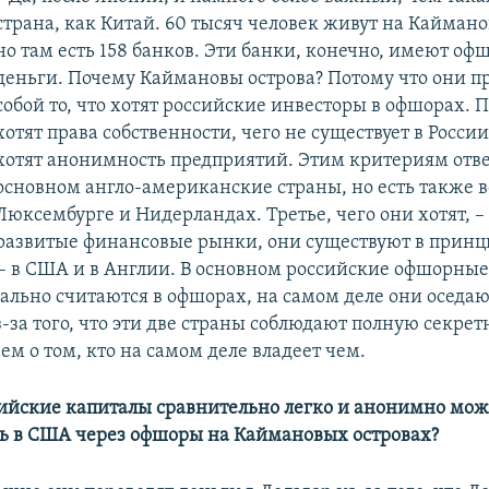
страна, как Китай. 60 тысяч человек живут на Каймано
но там есть 158 банков. Эти банки, конечно, имеют о
деньги. Почему Каймановы острова? Потому что они п
собой то, что хотят российские инвесторы в офшорах. П
хотят права собственности, чего не существует в России
хотят анонимность предприятий. Этим критериям отв
основном англо-американские страны, но есть также 
Люксембурге и Нидерландах. Третье, чего они хотят, –
развитые финансовые рынки, они существуют в принци
 – в США и в Англии. В основном российские офшорные
ально считаются в офшорах, на самом деле они оседаю
-за того, что эти две страны соблюдают полную секрет
ем о том, кто на самом деле владеет чем.
ссийские капиталы сравнительно легко и анонимно мо
ь в США через офшоры на Каймановых островах?