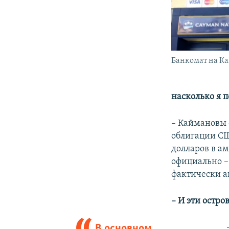
Банкомат на К
насколько я 
– Каймановы 
облигации СШ
долларов в ам
официально –
фактически 
– И эти остр
В основном