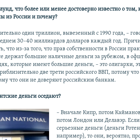
лунд, что более или менее достоверно известно о том,
ы из России и почему?
ительно один триллион, вывезенный с 1990 года, – го
среднем 30–40 миллиардов долларов каждый год. Прич
, что из-за того, что прав собственности в России пра
все держат большие наличные деньги за рубежом, в о
дях, которые имеют большие деньги, – это олигархи, э
риблизительно две трети российского ВВП, потому что
ому что они не доверяют российским банкам.
антские деньги оседают?
– Вначале Кипр, потом Кайманов
потом Лондон или Делавэр. Если
серьезные деньги (деньги Ротен
например), то они, вероятно, пр