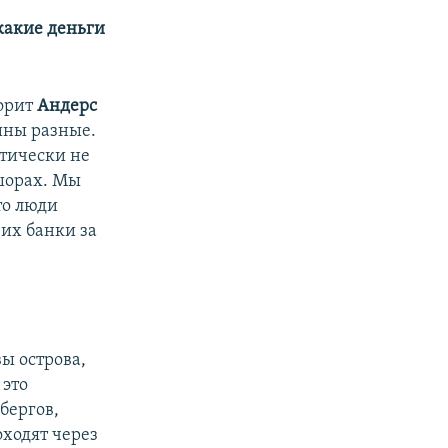
 какие деньги
ворит
Андерс
ины разные.
ктически не
фшорах. Мы
то люди
 их банки за
ы острова,
 это
бергов,
оходят через