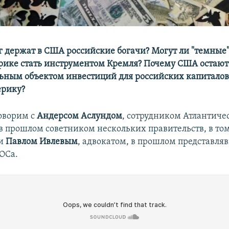
г держат в США российские богачи? Могут ли "темные
рике стать инструментом Кремля? Почему США остают
ьным объектом инвестиций для российских капиталов
ерику?
оворим с
Андерсом Аслундом
, сотрудником Атлантичес
в прошлом советником нескольких правительств, в то
 и
Павлом Ивлевым
, адвокатом, в прошлом представл
ОСа.