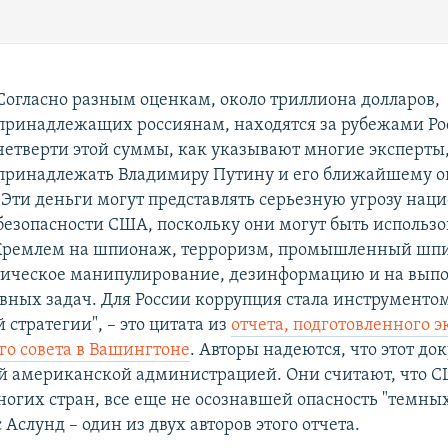
Согласно разным оценкам, около триллиона долларов,
принадлежащих россиянам, находятся за рубежами Ро
четверти этой суммы, как указывают многие эксперты
принадлежать Владимиру Путину и его ближайшему 
"Эти деньги могут представлять серьезную угрозу нац
безопасности США, поскольку они могут быть использ
Кремлем на шпионаж, терроризм, промышленный шп
тическое манипулирование, дезинформацию и на вып
вных задач. Для России коррупция стала инструменто
стратегии", – это цитата из
отчета, подготовленного 
го совета в Вашингтоне
. Авторы надеются, что этот до
й американской администрацией. Они считают, что С
ногих стран, все еще не осознавшей опасность "темны
 Аслунд – один из двух авторов этого отчета.