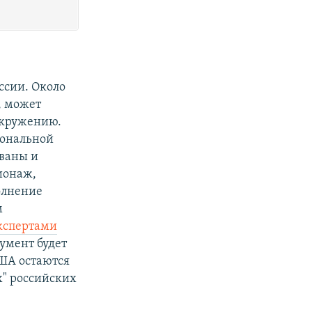
ссии. Около
, может
окружению.
иональной
ованы и
ионаж,
олнение
м
экспертами
кумент будет
ША остаются
х" российских