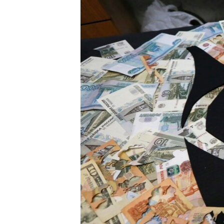
ПОБЕДИТЕЛЕЙ НЕ СУДЯТ?
КРЫМ.НЕПОКОРЕННЫЙ
ELIFBE
УКРАИНСКАЯ ПРОБЛЕМА КРЫМА