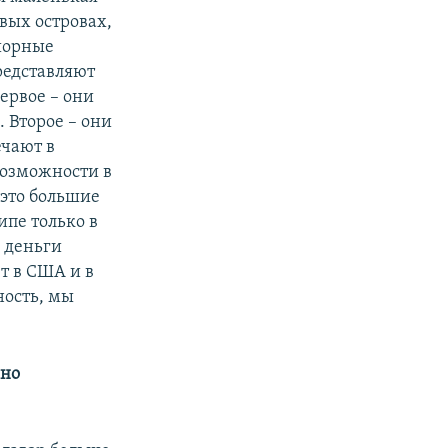
вых островах,
фшорные
редставляют
ервое – они
. Второе – они
ечают в
возможности в
 это большие
пе только в
 деньги
т в США и в
ность, мы
жно