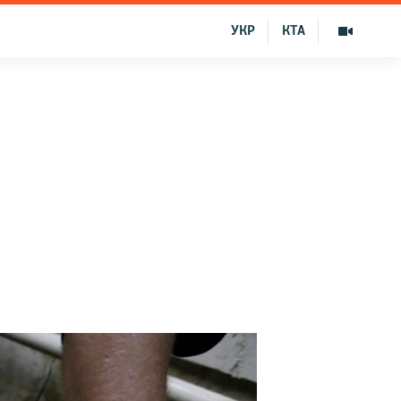
УКР
КТА
е