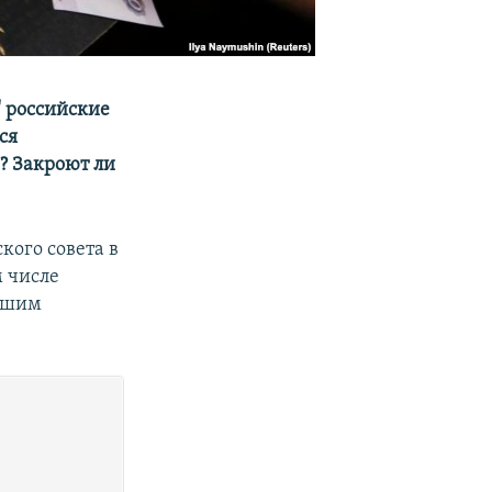
" российские
ся
? Закроют ли
кого совета в
м числе
явшим