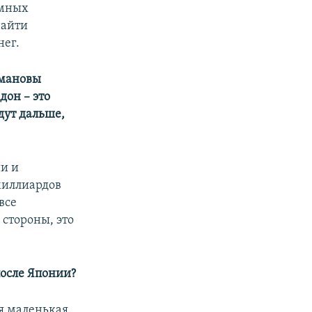
имных
найти
нег.
ймановы
дон – это
дут дальше,
ии и
миллиардов
все
 стороны, это
после Японии?
ая маленькая