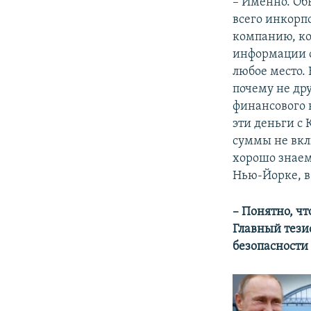
– Именно. Обы
всего инкорп
компанию, ко
информации о
любое место.
почему не дру
финансового 
эти деньги с
суммы не вкл
хорошо знаем
Нью-Йорке, 
– Понятно, чт
Главный тезис
безопасности 