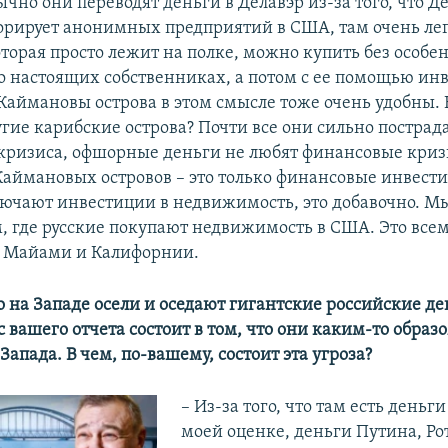
чно они переводят деньги в Делавэр из-за того, что Д
орирует анонимных предприятий в США, там очень ле
торая просто лежит на полке, можно купить без особе
 настоящих собственниках, а потом с ее помощью инв
 Каймановы острова в этом смысле тоже очень удобны. 
гие карибские острова? Почти все они сильно пострад
кризиса, офшорные деньги не любят финансовые кризи
 Каймановых островов – это только финансовые инвести
ючают инвестиции в недвижимость, это добавочно. Мы
, где русские покупают недвижимость в США. Это всем 
в Майами и Калифорнии.
о на Западе осели и оседают гигантские российские де
 вашего отчета состоит в том, что они каким-то обра
Запада. В чем, по-вашему, состоит эта угроза?
– Из-за того, что там есть деньг
моей оценке, деньги Путина, Ро