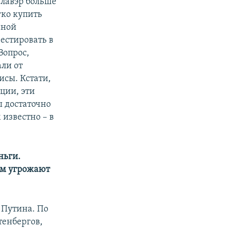
елавэр больше
гко купить
нной
естировать в
Вопрос,
али от
сы. Кстати,
ции, эти
 достаточно
известно – в
ньги.
зом угрожают
и Путина. По
тенбергов,