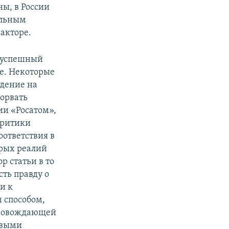
ны, в России
ельным
акторе.
о успешный
ие. Некоторые
адение на
дорвать
ии «Росатом»,
критики
ответствия в
орых реалий
р статьи в то
ть правду о
и к
 способом,
провождающей
ивыми