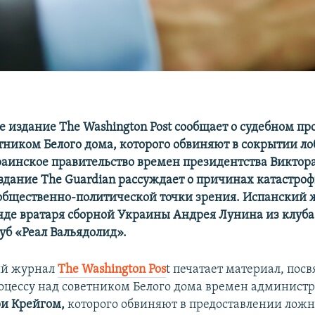
 издание The Washington Post сообщает о судебном пр
ником Белого дома, которого обвиняют в сокрытии ло
раинское правительство времен президентства Виктор
здание The Guardian рассуждает о причинах катастроф
общественно-политической точки зрения. Испанский 
нде вратаря сборной Украины Андрея Лунина из клуба
уб «Реал Вальядолид».
й журнал
The Washington Pos
t печатает материал, по
оцессу над советником Белого дома времен админист
и Крейгом,
которого обвиняют в предоставлении лож