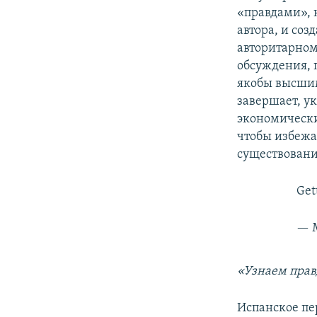
«правдами», 
автора, и со
авторитарном
обсуждения, 
якобы высши
завершает, ук
экономически
чтобы избежа
существовани
Get
— M
«Узнаем прав
Испанское пе