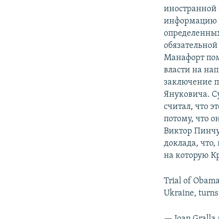
иностранной 
информацию 
определенных
обязательной
Манафорт пом
власти на на
заключение п
Януковича. Су
считал, что э
потому, что о
Виктор Пинчу
доклада, что
на которую К
Trial of Obama
Ukraine, turns
— Joan Gralla