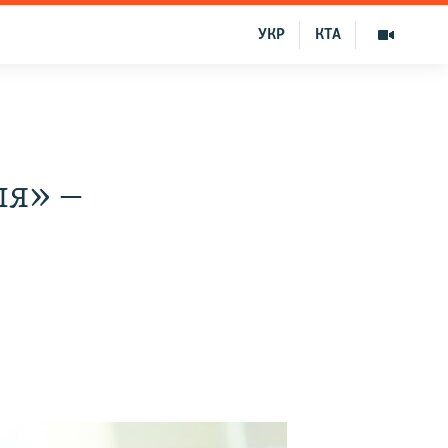
УКР
КТА
ля» ‒