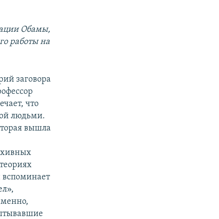
рации Обамы,
го работы на
рий заговора
рофессор
ечает, что
той людьми.
оторая вышла
рхивных
«теориях
н вспоминает
ел»,
именно,
пытывавшие