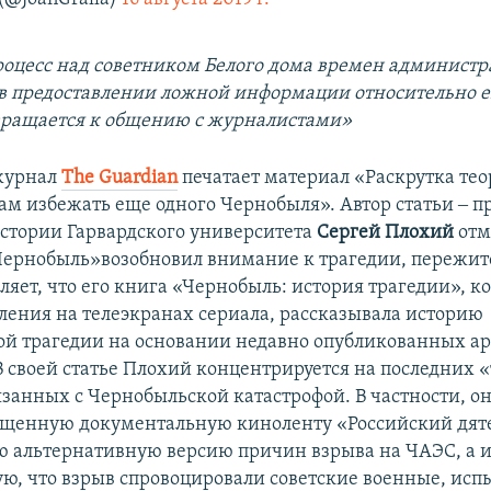
оцесс над советником Белого дома времен админист
 предоставлении ложной информации относительно е
вращается к общению с журналистами»
журнал
The Guardian
печатает материал «Раскрутка тео
ам избежать еще одного Чернобыля». Автор статьи ‒ п
стории Гарвардского университета
Сергей Плохий
отм
Чернобыль»возобновил внимание к трагедии, пережи
ляет, что его книга «Чернобыль: история трагедии», к
вления на телеэкранах сериала, рассказывала историю
й трагедии на основании недавно опубликованных а
В своей статье Плохий концентрируется на последних 
вязанных с Чернобыльской катастрофой. В частности, о
щенную документальную киноленту «Российский дят
альтернативную версию причин взрыва на ЧАЭС, а 
, что взрыв спровоцировали советские военные, ис