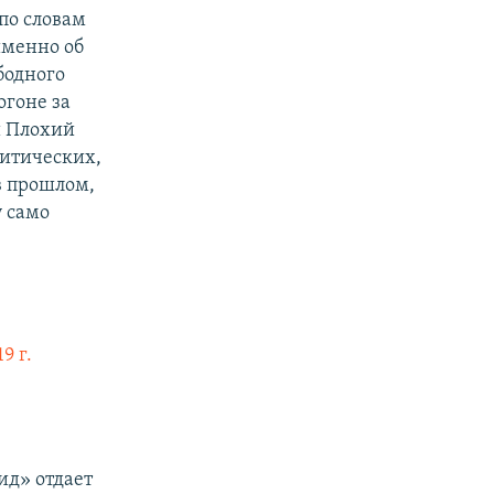
по словам
именно об
бодного
огоне за
й Плохий
литических,
в прошлом,
у само
9 г.
ид» отдает