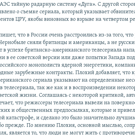
ЧАЭС тайную радарную систему «Дуга». С другой сторо
явлено о съемке сериала, который указывает обвинит
гентов ЦРУ, якобы виновных во взрыве на четвертом ре
пишет, что в России очень расстроились из-за того, чт
 Чернобыле сняли британцы и американцы, а не русск
ят в успехе британско-американского телесериала нап
ии в ее советской версии или даже попытки Запада по
российского монополиста ядерной энергетики, компан
одные зарубежные контракты. Плохий добавляет, что 
ериканского сериала указывают на определенные несо
ев телесериала, так же как и в воспроизведении некот
етской жизни. Соглашаясь с некоторой критикой, авто
ечает, что режиссеры телесериала вывели на поверхнос
ских и общественных предпосылках, которые и привел
й катастрофе, и сделано это было значительно лучшим
бо прежде. По мнению Плохия, основной мыслью, со
ля, является то, что люди не могут жить с противореч