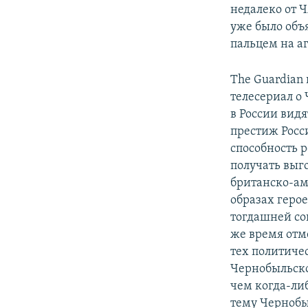
недалеко от 
уже было объ
пальцем на а
The Guardian 
телесериал о
в России вид
престиж Росс
способность 
получать выг
британско-ам
образах геро
тогдашней сов
же время отм
тех политиче
Чернобыльско
чем когда-ли
тему Чернобы