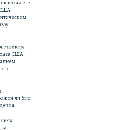
ношении его
 США
олитическим
льзу
советником
дента США
ванием
кого
и
олжен ли был
ждения.
шаниях
ьзу