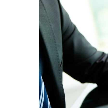
ПОБЕДИТЕЛЕЙ НЕ СУДЯТ?
КРЫМ.НЕПОКОРЕННЫЙ
ELIFBE
УКРАИНСКАЯ ПРОБЛЕМА КРЫМА