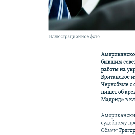
Иллюстрационное фото
Американское
бывшим совет
работы на ук
Британское и
Чернобыле с 
пишет об аре
Мадрид» в кл
Американски
судебному пр
Обамы
Грегор