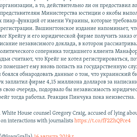
организации, а то, действительно ли он предоставил 
представителям Министерства юстиции о якобы выпо
 пиар-функций от имени Украины, которые требовал
 регистрации. Вашингтонское издание напоминает, что
ог Крейгу и его юридической фирме получить заказ о
писание независимого доклада, в котором рассматрива
олитического соперника тогдашнего клиента Манафор
дьи считают, что Крейг не хотел регистрироваться, по
то помешает ему вновь попасть на государственную слу
н боялся обнародовать данные о том, что украинский 
к заплатил фирме 4,15 миллиона долларов за написани
, в свою очередь, подорвало бы независимость юридич
рейг тогда работал. Реакция Пинчука пока неизвестна.
 White House counsel Gregory Craig, accused of lying abo
 on interactions with journalists
https://t.co/fF2ZhQPce4
 (@JoanGralla)
16 августа 2019 г.