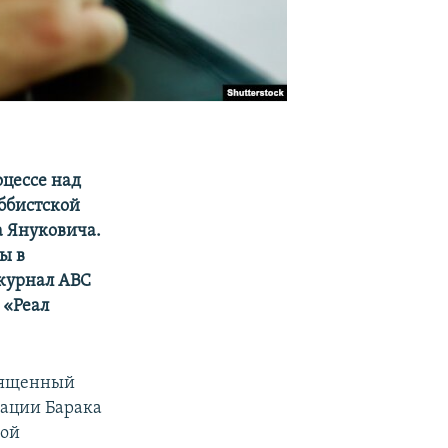
оцессе над
ббистской
а Януковича.
ы в
журнал АВС
 «Реал
священный
рации Барака
ной