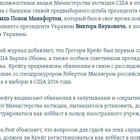
должностным лицам Министерства юстиции США в от
ва с бывшим главой предвыборного штаба президента
ампа Полом Манафортом
, который был в свое время п
бывшего президента Украины
Виктора Януковича
, в по
а Украины.
й журнал добавляет, что Грегори Крейг был первым 
ША Барака Обамы, а также особым советником прези
на. Крейгу предъявлены обвинения в связи с расследо
главе со спецпрокурором Робертом Мюллером российс
а в выборы в США 2016 года.
рейгу выдвигают обвинения в запутывании и сокрыти
т Министерства юстиции, пытавшегося установить, д
стрироваться как лоббист в пользу иностранного учре
n Post объясняет, что вопросом для судей на этих слу
о, должен ли Крейг регистрироваться как лоббист в пол