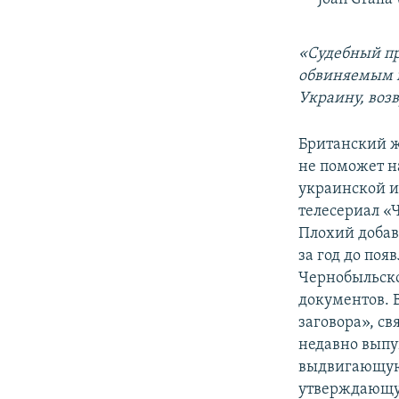
«Судебный пр
обвиняемым в
Украину, воз
Британский 
не поможет н
украинской и
телесериал «
Плохий добав
за год до поя
Чернобыльско
документов. 
заговора», с
недавно выпу
выдвигающую 
утверждающую