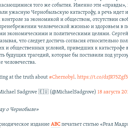
касающимися того же события. Именно эти «правды», 
здали ужасную Чернобыльскую катастрофу, а речь идет 
 контроле за экономикой и обществом, отсутствии сво
пренебрежении человеческой жизнью и здоровьем в п
ми экономическими и политическими целями. Серге
азывая, что следует достичь согласия относительно по
х и общественных условий, приведших к катастрофе 
ть будущих трагедий, которые бы поставили под угроз
е человечества.
ting at the truth about
#Chernobyl
.
https://t.co/dzJR75Zgf5
ichael Sadgrove 🇪🇺 (@MichaelSadgrove)
18 августа 201
ду о Чернобыле»
риодическое издание
АВС
печатает статью «Реал Мадр