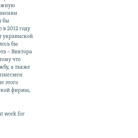
ложную
лнении
и бы
 в 2012 году
т украинской
лось бы
та ‒ Виктора
тому что
жбу, а также
бизнесмен
е этого
еской фирмы,
ut work for