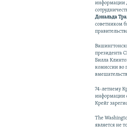
информации 
сотрудничест
Дональда Тр
советником 
правительств
Вашингтонски
президента С
Билла Клинто
комиссии во 
вмешательств
74-летнему К
информации о
Крейг зареги
The Washingto
является не т