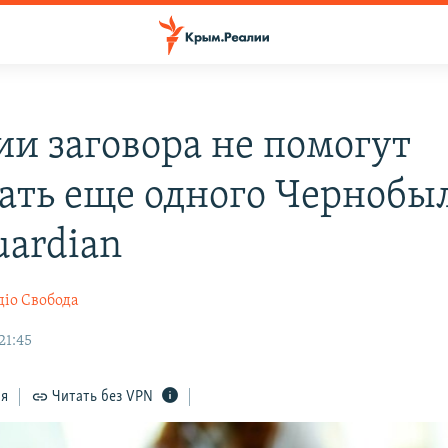
ии заговора не помогут
ать еще одного Чернобы
uardian
діо Свобода
21:45
ся
Читать без VPN