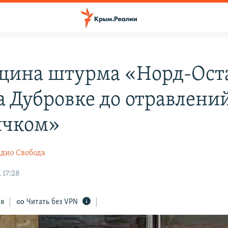
щина штурма «Норд-Оста
на Дубровке до отравлени
ичком»
дио Свобода
 17:28
ся
Читать без VPN