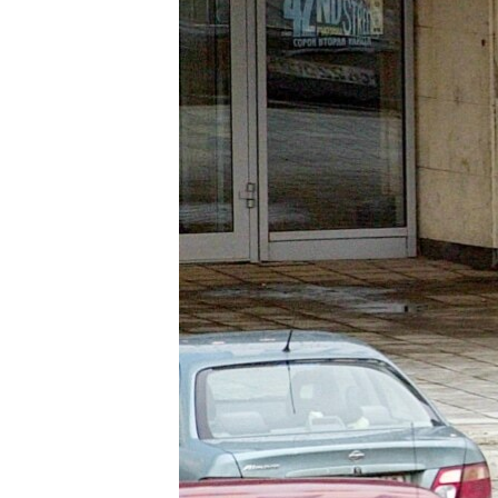
ПОБЕДИТЕЛЕЙ НЕ СУДЯТ?
КРЫМ.НЕПОКОРЕННЫЙ
ELIFBE
УКРАИНСКАЯ ПРОБЛЕМА КРЫМА