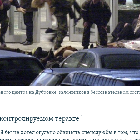
ного центра на Дубровке, заложников в бессознательном сос
"контролируемом теракте"
"Я бы не хотел огульно обвинять спецслужбы в том, что