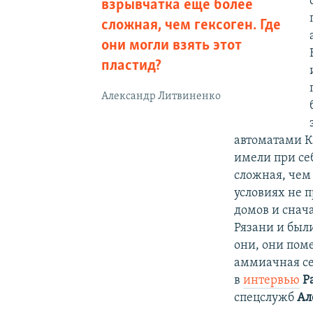
взрывчатка еще более
сложная, чем гексоген. Где
они могли взять этот
пластид?
Александр Литвиненко
автоматами К
имели при себ
сложная, чем 
условиях не 
домов и снача
Рязани и были
они, они пом
аммиачная сел
в
интервью
Р
спецслужб
Ал