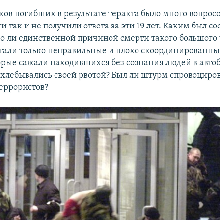
ов погибших в результате теракта было много вопросо
и так и не получили ответа за эти 19 лет. Каким был сос
о ли единственной причиной смерти такого большого 
тали только неправильные и плохо скоординированны
орые сажали находившихся без сознания людей в автоб
 захлебывались своей рвотой? Был ли штурм спровоциро
еррористов?