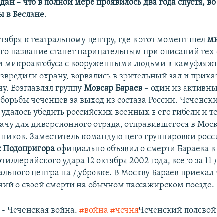
н – что в полной мере проявилось два года спустя, во
ы в Беслане.
тября к театральному центру, где в этот момент шел
мю
его название станет нарицательным при описаний тех
и микроавтобуса с вооруженными людьми в камуфляж
езвредили охрану, ворвались в зрительный зал и прика
у. Возглавлял группу
Мовсар Бараев
– один из активн
борьбы чеченцев за выход из состава России. Чеченск
 удалось убедить российских военных в его гибели и 
дачу для диверсионного отряда, отправившегося в Моск
жников. Заместитель командующего группировки росс
с Подопригора
официально объявил о смерти Бараева в 
ртиллерийского удара 12 октября 2002 года, всего за 11 
ального центра на Дубровке. В Москву Бараев приехал 
ний о своей смерти на обычном пассажирском поезде.
a
- Чеченская война.
#война
#чечня
Чеченский полевой