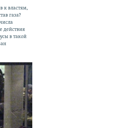
в к властям,
тав газа?
числа
е действия
усы в такой
ван