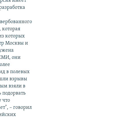
ерсия имеет
 разработка
.
авербованного
, которая
из которых
тр Москвы и
ружена
 СМИ, они
более
тид в полевых
ошли взрывы
ным взяли в
ь подорвать
 что
ет", – говорил
сийских