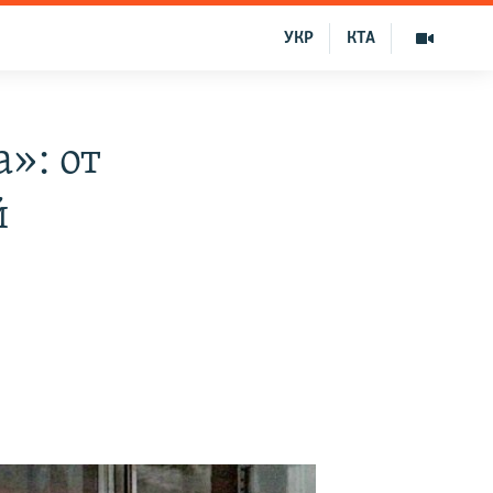
УКР
КТА
»: от
й