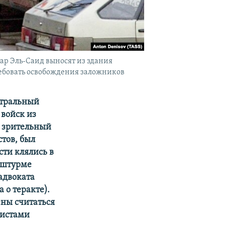
р Эль-Саид выносят из здания
ребовать освобождения заложников
атральный
войск из
в зрительный
стов, был
сти клялись в
и штурме
 адвоката
 о теракте).
ены считаться
ристами