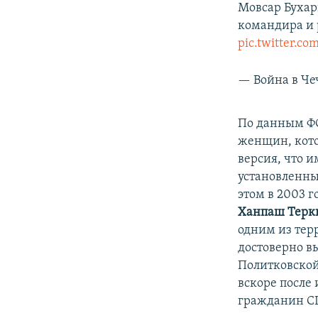
Мовсар Бухар
командира и р
pic.twitter.c
— Война в Че
По данным ФСБ
женщин, кото
версия, что и
установленны
этом в 2003 г
Ханпаш Терк
одним из тер
достоверно вы
Политковской
вскоре после 
гражданин С