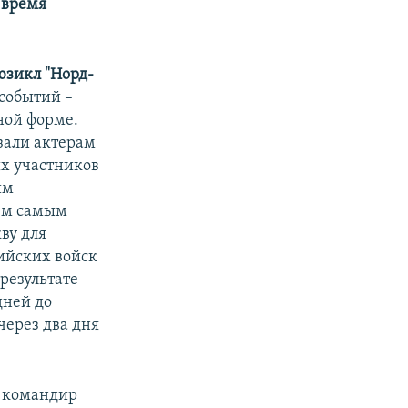
 время
зикл "Норд-
 событий –
ной форме.
зали актерам
ых участников
им
тем самым
ву для
ийских войск
результате
дней до
через два дня
 командир