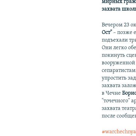
мирных гражда
захвата школ
Вечером 23 ок
Ост"
– позже 
подъехали тр
Они легко об
покинуть сцен
вооруженной 
сепаратистам
упростить за
захвата зало
в Чечне
Бори
"точечного" а
захвата театр
после сообще
#warchechny