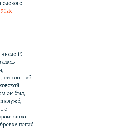
полевого
896sie
 числе 19
валась
ы,
вчаткой – об
ковской
ем он был,
ецслужб,
а с
произошло
убровке погиб