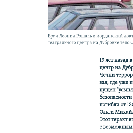
Врач Леонид Рошаль и иорданский док
театрального центра на Дубровке тело
19 лет назад
центр на Дуб
Чечни терро
зал, где уже 
пущен "усыпля
безопасности 
погибли от 13
Ольги Михайл
Этот теракт 
с возможными