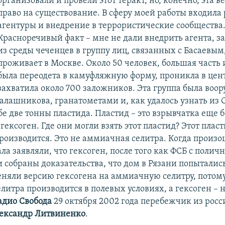
организовали и провели этот теракт, но, конечно, эта в
право на существование. В сферу моей работы входила
агентуры и внедрение в террористические сообщества
Красноречивый факт – мне не дали внедрить агента, з
из среды чеченцев в группу лиц, связанных с Басаевым
проживает в Москве. Около 50 человек, большая часть 
была переодета в камуфляжную форму, проникла в цен
захватила около 700 заложников. Эта группа была воо
алашникова, гранатометами и, как удалось узнать из
е две тонны пластида. Пластид – это взрывчатка еще 
гексоген. Где они могли взять этот пластид? Этот плас
производится. Это не аммиачная селитра. Когда произ
ла заявляли, что гексоген, после того как ФСБ с полич
 собраны доказательства, что дом в Рязани попыталис
еняли версию гексогена на аммиачную селитру, потому
итра производится в полевых условиях, а гексоген – н
адио Свобода
29 октября 2002 года перебежчик из рос
ександр Литвиненко
.