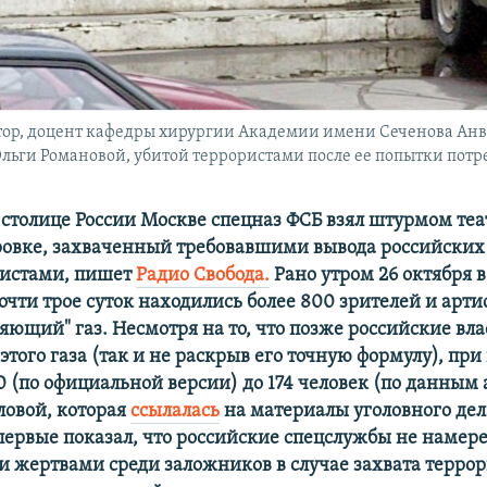
тор, доцент кафедры хирургии Академии имени Сеченова Анва
 Ольги Романовой, убитой террористами после ее попытки пот
 в столице России Москве спецназ ФСБ взял штурмом те
ровке, захваченный требовавшими вывода российских 
ристами, пишет
Радио Свобода.
Рано утром 26 октября 
почти трое суток находились более 800 зрителей и арти
ющий" газ. Несмотря на то, что позже российские вла
этого газа (так и не раскрыв его точную формулу), пр
0 (по официальной версии) до 174 человек (по данным
овой, которая
ссылалась
на материалы уголовного дела
впервые показал, что российские спецслужбы не намер
 жертвами среди заложников в случае захвата терро