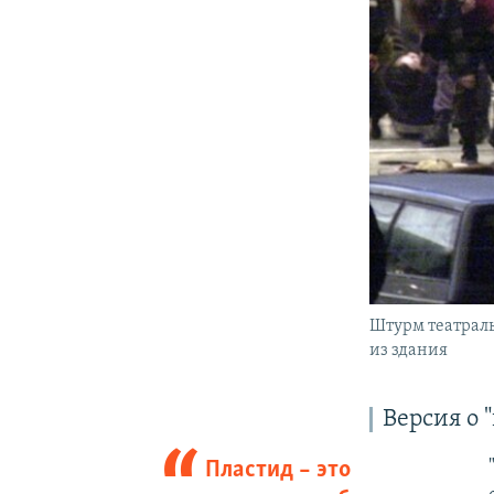
Штурм театраль
из здания
Версия о 
Пластид – это