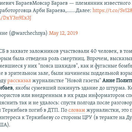
иевич БараевМовсар Бараев — племянник известного 
аботорговца Арби Бараева,......Далее:
https://t.co/SvI2
om/DxY3n9Ex3J
чне (@warchechnya)
May 12, 2019
 в захвате заложников участвовали 40 человек, в том
рым была отведена роль смертниц. Впрочем, высказы
мевшиеся у них "пояса шахидов", как и фугасные бомб
е в зрительном зале, были начинены поддельной взры
оду
рассказал
журналистке "Новой газеты"
Анне Полит
ибаев
, якобы сумевший покинуть здание до штурма. К
рористов или внедренным в их ряды информатором сп
яснить так и не удалось: спустя полгода после разговор
 Теркибаев погиб в ДТП. По
словам
журналистки, это 
интереса к Теркибаеву со стороны ЦРУ (в теракте на Д
ША).