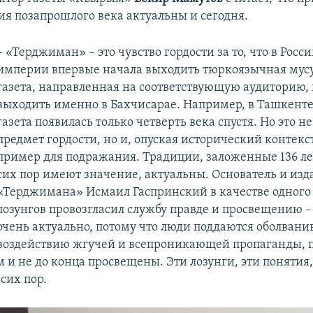
ия позапрошлого века актуальны и сегодня.
– «Терджиман» – это чувство гордости за то, что в Росс
империи впервые начала выходить тюркоязычная мус
газета, направленная на соответствующую аудиторию,
выходить именно в Бахчисарае. Например, в Ташкент
газета появилась только четверть века спустя. Но это не
предмет гордости, но и, опуская исторический контекст
пример для подражания. Традиции, заложенные 136 лет
сих пор имеют значение, актуальны. Основатель и изд
«Терджимана» Исмаил Гаспринский в качестве одного 
лозунгов провозгласил службу правде и просвещению – 
очень актуально, потому что люди поддаются оболвани
воздействию жгучей и всепроникающей пропаганды, п
м и не до конца просвещены. Эти лозунги, эти понятия
сих пор.