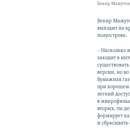
Бекир Мамутов
Бекир Мамуто
выходит на к
полуострове.
– Насколько 
заходит в ин
существовать 
версии, но во
Бумажная газ
при хорошем 
легкий досту
в микрофильм
вторых, ты д
формирует как
и сбрасывать 