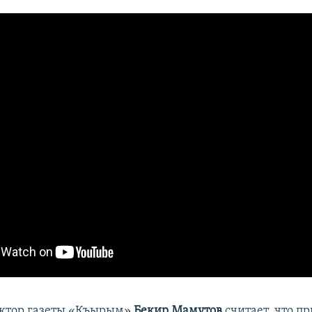
актор газеты «Къырым»
Бекир Мамутов
считает, что 