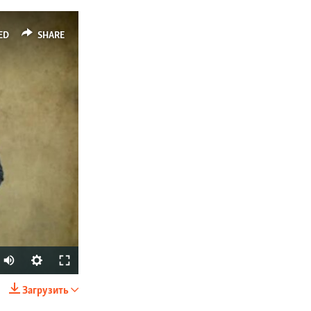
ED
SHARE
Auto
270p
Загрузить
SHARE
360p