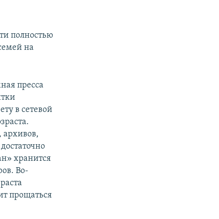
чти полностью
семей на
жная пресса
ытки
ету в сетевой
зраста.
 архивов,
 достаточно
ан» хранится
ов. Во-
зраста
оит прощаться