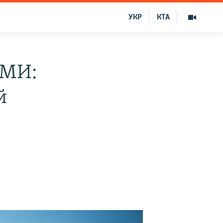
УКР
КТА
СМИ:
й