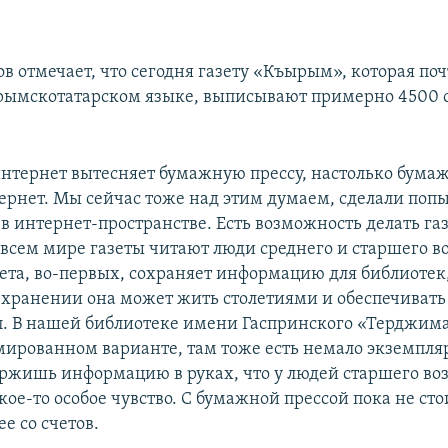
в отмечает, что сегодня газету «Къырым», которая по
рымскотатарском языке, выписывают примерно 4500 
интернет вытесняет бумажную прессу, настолько бума
тернет. Мы сейчас тоже над этим думаем, сделали поп
в интернет-пространстве. Есть возможность делать газ
 всем мире газеты читают люди среднего и старшего во
ета, во-первых, сохраняет информацию для библиотек,
хранении она может жить столетиями и обеспечивать
п. В нашей библиотеке имени Гаспринского «Терджим
ированном варианте, там тоже есть немало экземпляр
ержишь информацию в руках, что у людей старшего во
ое-то особое чувство. С бумажной прессой пока не ст
ее со счетов.