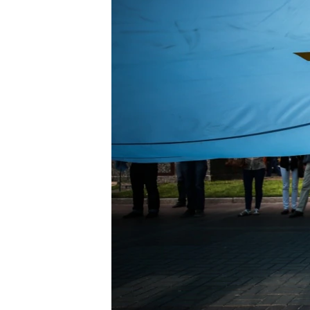
ПОБЕДИТЕЛЕЙ НЕ СУДЯТ?
КРЫМ.НЕПОКОРЕННЫЙ
ELIFBE
УКРАИНСКАЯ ПРОБЛЕМА КРЫМА