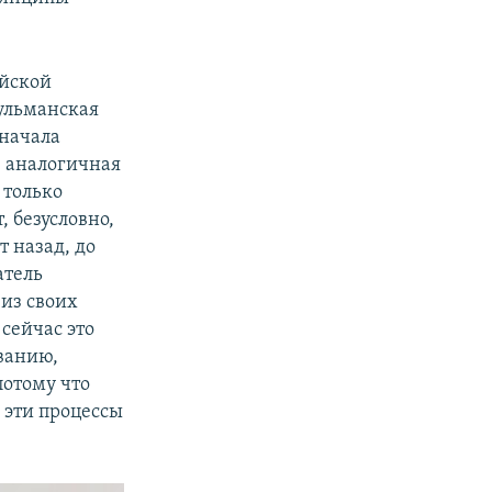
ийской
ульманская
 начала
е аналогичная
 только
, безусловно,
 назад, до
атель
из своих
сейчас это
ванию,
отому что
, эти процессы