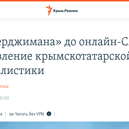
ерджимана» до онлайн-
вление крымскотатарско
листики
ечая
11:30
ся
Читать без VPN