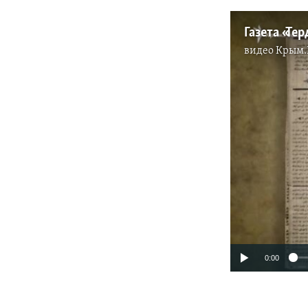
Газета «Те
видео
Крым.
0:00