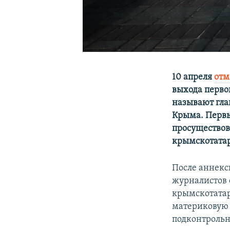
10 апреля
отм
выхода перво
называют гла
Крыма. Первы
просуществов
крымскотатар
После аннекс
журналистов о
крымскотатар
материковую 
подконтрольн