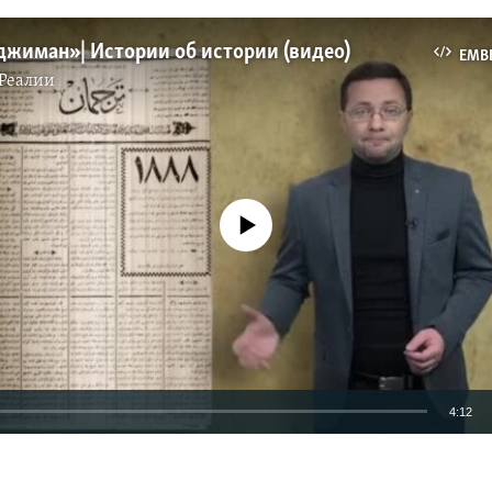
рджиман» | Истории об истории (видео)
EMB
Реалии
No media source currently available
4:12
EMBED