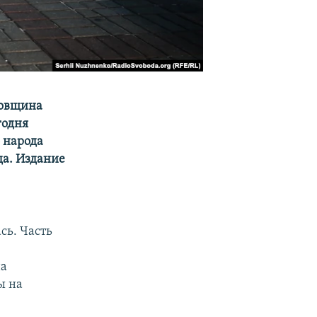
довщина
годня
 народа
да. Издание
сь. Часть
на
ы на