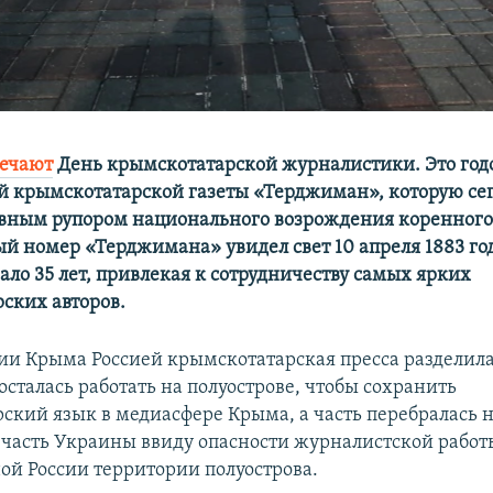
ечают
День крымскотатарской журналистики.​ Это
го
й крымскотатарской газеты «Терджиман», которую се
вным рупором национального возрождения коренного
й номер «Терджимана» увидел свет 10 апреля 1883 го
ало 35 лет, привлекая к сотрудничеству самых ярких
ских авторов.
ии Крыма Россией крымскотатарская пресса разделила
сталась работать на полуострове, чтобы сохранить
ский язык в медиасфере Крыма, а часть перебралась 
часть Украины ввиду опасности журналистской работ
ой России территории полуострова.