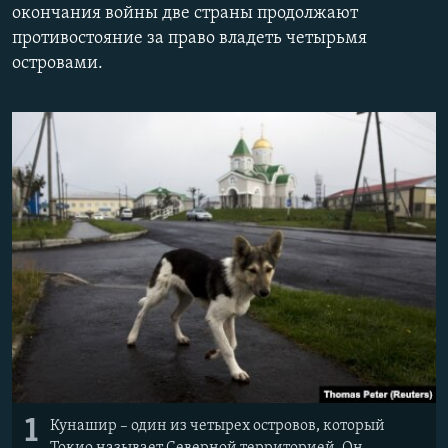
окончания войны две страны продолжают
ПРИСОЕДИНЯЙТЕСЬ!
ПОБЕДИТЕЛЕЙ НЕ СУДЯТ?
противостояние за право владеть четырьмя
КРЫМ.НЕПОКОРЕННЫЙ
островами.
ELIFBE
УКРАИНСКАЯ ПРОБЛЕМА КРЫМА
Все сайты RFE/RL
1
Кунашир – один из четырех островов, который
Токио называет Северной территорией. Он