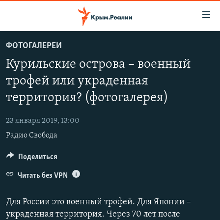
Доступность
ссылки
Вернуться
ФОТОГАЛЕРЕИ
к
НОВОСТИ
Курильские острова – военный
основному
СПЕЦПРОЕКТЫ
содержанию
трофей или украденная
ВОДА
Вернутся
ГРУЗ 200
территория? (фотогалерея)
к
ИСТОРИЯ
КАРТА ВОЕННЫХ ОБЪЕКТОВ КРЫМА
главной
23 января 2019, 13:00
ЕЩЕ
11 ЛЕТ ОККУПАЦИИ КРЫМА. 11 ИСТОРИЙ СОПРОТИВЛЕНИЯ
навигации
Радио Свобода
Вернутся
РАДІО СВОБОДА
ИНТЕРАКТИВ
к
Поделиться
КАК ОБОЙТИ БЛОКИРОВКУ
ИНФОГРАФИКА
поиску
Читать без VPN
ТЕЛЕПРОЕКТ КРЫМ.РЕАЛИИ
Українською
СОВЕТЫ ПРАВОЗАЩИТНИКОВ
Для России это военный трофей. Для Японии –
Qırımtatar
ПРОПАВШИЕ БЕЗ ВЕСТИ
украденная территория. Через 70 лет после