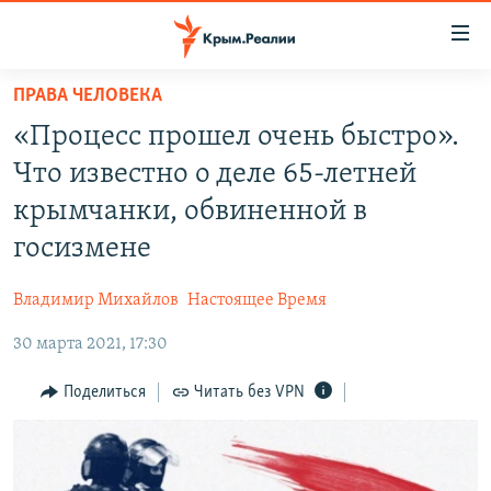
Доступность
ссылки
Вернуться
ПРАВА ЧЕЛОВЕКА
к
НОВОСТИ
«Процесс прошел очень быстро».
основному
СПЕЦПРОЕКТЫ
содержанию
Что известно о деле 65-летней
ВОДА
Вернутся
ГРУЗ 200
крымчанки, обвиненной в
к
ИСТОРИЯ
КАРТА ВОЕННЫХ ОБЪЕКТОВ КРЫМА
госизмене
главной
ЕЩЕ
11 ЛЕТ ОККУПАЦИИ КРЫМА. 11 ИСТОРИЙ СОПРОТИВЛЕНИЯ
навигации
Владимир Михайлов
Настоящее Время
Вернутся
РАДІО СВОБОДА
ИНТЕРАКТИВ
к
30 марта 2021, 17:30
КАК ОБОЙТИ БЛОКИРОВКУ
ИНФОГРАФИКА
поиску
Поделиться
Читать без VPN
ТЕЛЕПРОЕКТ КРЫМ.РЕАЛИИ
Українською
СОВЕТЫ ПРАВОЗАЩИТНИКОВ
Qırımtatar
ПРОПАВШИЕ БЕЗ ВЕСТИ