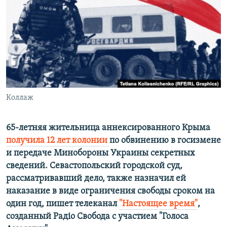
ПРИСОЕДИНЯЙТЕСЬ!
ПОБЕДИТЕЛЕЙ НЕ СУДЯТ?
КРЫМ.НЕПОКОРЕННЫЙ
ELIFBE
УКРАИНСКАЯ ПРОБЛЕМА КРЫМА
Все сайты RFE/RL
Коллаж
65-летняя жительница аннексированного Крыма
получила 12 лет колонии
по обвинению в госизмене
и передаче Минобороны Украины секретных
сведений. Севастопольский городской суд,
рассматривавший дело, также назначил ей
наказание в виде ограничения свободы сроком на
один год, пишет телеканал
"Настоящее время"
,
созданный Радіо Свобода с участием "Голоса