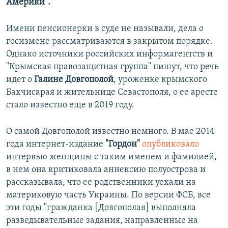
Америки".
Имени пенсионерки в суде не называли, дела о
госизмене рассматриваются в закрытом порядке.
Однако источники российских информагентств и
"Крымская правозащитная группа" пишут, что речь
идет о
Галине Довгополой
, уроженке крымского
Бахчисарая и жительнице Севастополя, о ее аресте
стало известно еще в 2019 году.
О самой Довгополой известно немного. В мае 2014
года интернет-издание
"Гордон"
опубликовало
интервью женщины с таким именем и фамилией,
в нем она критиковала аннексию полуострова и
рассказывала, что ее родственники уехали на
материковую часть Украины. По версии ФСБ, все
эти годы "гражданка [Довгополая] выполняла
разведывательные задания, направленные на