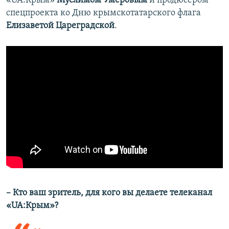
«UA:Крым»
Муслимом Умеровым
и продюсером
спецпроекта ко Дню крымскотатарского флага
Елизаветой Цареградской
.
– Кто ваш зритель, для кого вы делаете телеканал
«UA:Крым»?