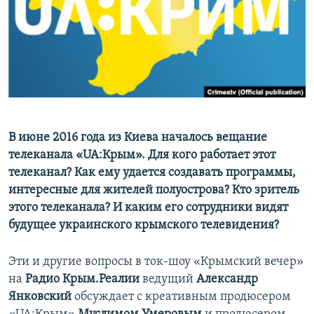
ПРИСОЕДИНЯЙТЕСЬ!
ПОБЕДИТЕЛЕЙ НЕ СУДЯТ?
КРЫМ.НЕПОКОРЕННЫЙ
ELIFBE
УКРАИНСКАЯ ПРОБЛЕМА КРЫМА
Все сайты RFE/RL
В июне 2016 года из Киева началось вещание
телеканала «UA:Крым». Для кого работает этот
телеканал? Как ему удается создавать программы,
интересные для жителей полуострова? Кто зритель
этого телеканала? И каким его сотрудники видят
будущее украинского крымского телевидения?
Эти и другие вопросы в ток-шоу «Крымский вечер»
на
Радио Крым.Реалии
ведущий
Александр
Янковский
обсуждает с креативным продюсером