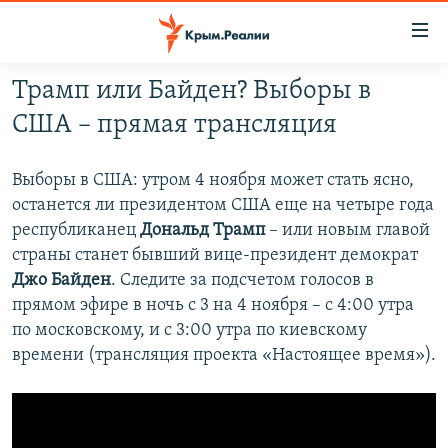
Доступность
ссылки
Вернуться
Трамп или Байден? Выборы в
к
НОВОСТИ
США – прямая трансляция
основному
СПЕЦПРОЕКТЫ
содержанию
ВОДА
Вернутся
Выборы в США: утром 4 ноября может стать ясно,
ГРУЗ 200
к
останется ли президентом США еще на четыре года
ИСТОРИЯ
КАРТА ВОЕННЫХ ОБЪЕКТОВ КРЫМА
главной
республиканец
Дональд Трамп
– или новым главой
ЕЩЕ
11 ЛЕТ ОККУПАЦИИ КРЫМА. 11 ИСТОРИЙ СОПРОТИВЛЕНИЯ
навигации
страны станет бывший вице-президент демократ
Вернутся
Джо Байден
. Следите за подсчетом голосов в
РАДІО СВОБОДА
ИНТЕРАКТИВ
к
прямом эфире в ночь с 3 на 4 ноября – с 4:00 утра
КАК ОБОЙТИ БЛОКИРОВКУ
ИНФОГРАФИКА
поиску
по московскому, и с 3:00 утра по киевскому
времени (трансляция проекта «Настоящее время»).
ТЕЛЕПРОЕКТ КРЫМ.РЕАЛИИ
Українською
СОВЕТЫ ПРАВОЗАЩИТНИКОВ
Qırımtatar
ПРОПАВШИЕ БЕЗ ВЕСТИ