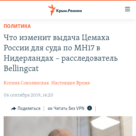
Доступность
ссылки
Вернуться
ПОЛИТИКА
к
НОВОСТИ
Что изменит выдача Цемаха
основному
СПЕЦПРОЕКТЫ
содержанию
России для суда по MH17 в
ВОДА
Вернутся
ГРУЗ 200
Нидерландах – расследователь
к
ИСТОРИЯ
КАРТА ВОЕННЫХ ОБЪЕКТОВ КРЫМА
Bellingcat
главной
ЕЩЕ
11 ЛЕТ ОККУПАЦИИ КРЫМА. 11 ИСТОРИЙ СОПРОТИВЛЕНИЯ
навигации
Ксения Соколянская
Настоящее Время
Вернутся
РАДІО СВОБОДА
ИНТЕРАКТИВ
к
06 сентября 2019, 14:20
КАК ОБОЙТИ БЛОКИРОВКУ
ИНФОГРАФИКА
поиску
Поделиться
Читать без VPN
ТЕЛЕПРОЕКТ КРЫМ.РЕАЛИИ
Українською
СОВЕТЫ ПРАВОЗАЩИТНИКОВ
Qırımtatar
ПРОПАВШИЕ БЕЗ ВЕСТИ