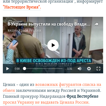
или террористической организации", информирует
"Настоящее Время".
В Украине выпустили на свободу Владимира Цемаха
видео
Крым.Реалии
No media source currently available
0:00
1:31
Цемах – один из
возможных фигурантов списка на
обмен
заключенными между Россией и Украиной.
Главный прокурор Нидерландов
Фред Вестербеке
просил Украину не выдавать Цемаха России.