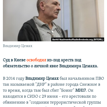
ПРИСОЕДИНЯЙТЕСЬ!
ПОБЕДИТЕЛЕЙ НЕ СУДЯТ?
КРЫМ.НЕПОКОРЕННЫЙ
ELIFBE
УКРАИНСКАЯ ПРОБЛЕМА КРЫМА
Все сайты RFE/RL
Владимир Цемах
Суд в Киеве
освободил
из-под ареста под
обязательство о личной явке Владимира Цемаха.
В 2014 году
Владимир Цемах
был начальником ПВО
так называемой "ДНР" в районе города Снежное в
то время, когда там был сбит "Боинг"
MH17
. Он
находится в СИЗО с 29 июня – его арестовали по
обвинению в "создании террористической группы