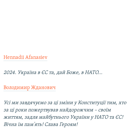
Hennadii Afanasiev
2024. Україна в ЄС та, дай Боже, в НАТО...
Володимир Жданович
Усі ми завдячуємо за ці зміни у Конституції тим, хто
за ці роки пожертвував найдорожчим – своїм
життям, задля майбутнього України у НАТО та ЄС!
Вічна їм пам'ять! Слава Героям!