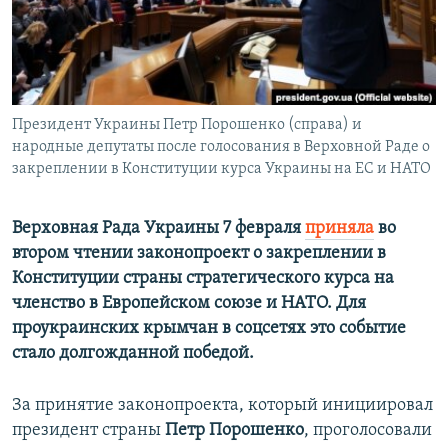
ПРИСОЕДИНЯЙТЕСЬ!
ПОБЕДИТЕЛЕЙ НЕ СУДЯТ?
КРЫМ.НЕПОКОРЕННЫЙ
ELIFBE
Президент Украины Петр Порошенко (справа) и
УКРАИНСКАЯ ПРОБЛЕМА КРЫМА
народные депутаты после голосования в Верховной Раде о
Все сайты RFE/RL
закреплении в Конституции курса Украины на ЕС и НАТО
Верховная Рада Украины 7 февраля
приняла
во
втором чтении законопроект о закреплении в
Конституции страны стратегического курса на
членство в Европейском союзе и НАТО. Для
проукраинских крымчан в соцсетях это событие
стало долгожданной победой.
За принятие законопроекта, который инициировал
президент страны
Петр Порошенко
, проголосовали