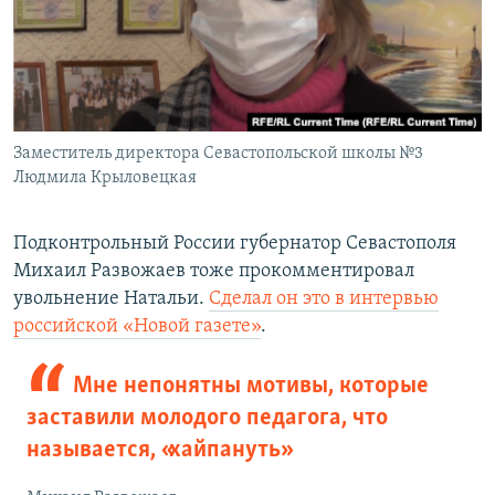
Заместитель директора Севастопольской школы №3
Людмила Крыловецкая
Подконтрольный России губернатор Севастополя
Михаил Развожаев тоже прокомментировал
увольнение Натальи.
Сделал он это в интервью
российской «Новой газете»
.
Мне непонятны мотивы, которые
заставили молодого педагога, что
называется, «хайпануть»