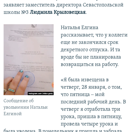
заявляет заместитель директора Севастопольской
школы №3
Людмила Крыловецкая
.
Наталья Елгина
рассказывает, что у коллеги
еще не закончился срок
декретного отпуска. И та
вроде бы не планировала
возвращаться на работу.
«Я была извещена в
четверг, 28 января, о том,
что пятница ‒ мой
Сообщение об
последний рабочий день. В
увольнении Натальи
четверг я отработала три
Елгиной
урока, пришла в пятницу,
провела четыре урока и
была уволена. В понедельник я пришла и забрала