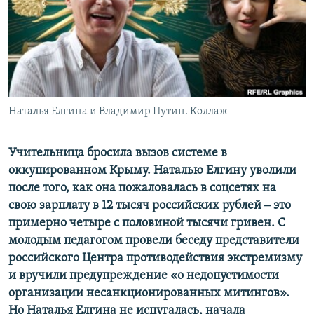
ПРИСОЕДИНЯЙТЕСЬ!
ПОБЕДИТЕЛЕЙ НЕ СУДЯТ?
КРЫМ.НЕПОКОРЕННЫЙ
ELIFBE
УКРАИНСКАЯ ПРОБЛЕМА КРЫМА
Все сайты RFE/RL
Наталья Елгина и Владимир Путин. Коллаж
Учительница бросила вызов системе в
оккупированном Крыму. Наталью Елгину уволили
после того, как она пожаловалась в соцсетях на
свою зарплату в 12 тысяч российских рублей
‒ это
примерно четыре с половиной тысячи гривен. С
молодым педагогом провели беседу представители
российского Центра противодействия экстремизму
и вручили предупреждение «о недопустимости
организации несанкционированных митингов».
Но Наталья Елгина не испугалась, начала