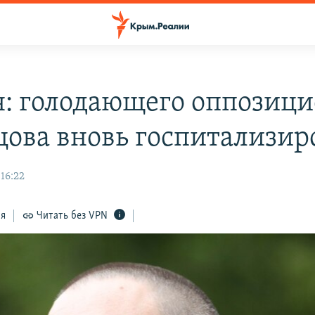
я: голодающего оппозиц
цова вновь госпитализир
 16:22
ся
Читать без VPN