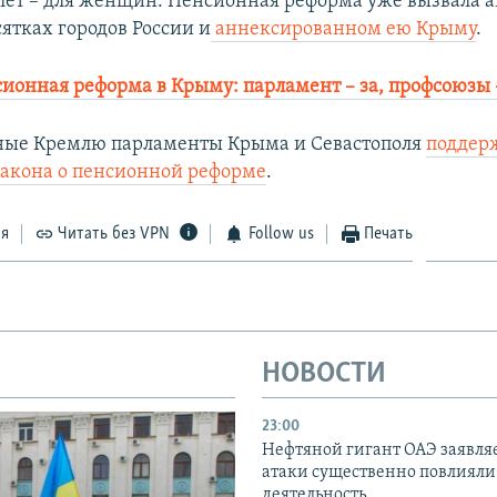
лет – для женщин. Пенсионная реформа уже вызвала 
сятках городов России и
аннексированном ею Крыму
.
ионная реформа в Крыму: парламент – за, профсоюзы 
ные Кремлю парламенты Крыма и Севастополя
поддер
закона о пенсионной реформе
.
ся
Читать без VPN
Follow us
Печать
НОВОСТИ
23:00
Нефтяной гигант ОАЭ заявляе
атаки существенно повлияли 
деятельность