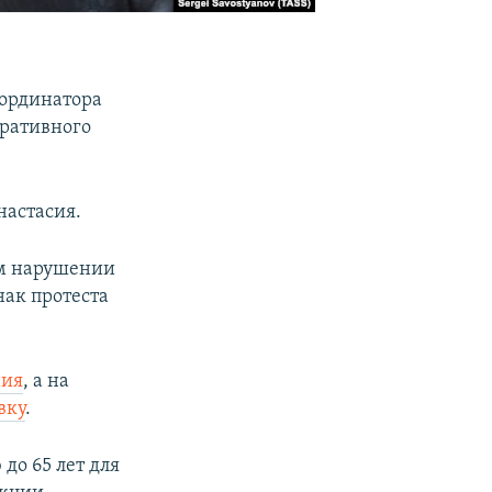
оординатора
тративного
настасия.
ном нарушении
нак протеста
ния
, а на
вку
.
до 65 лет для