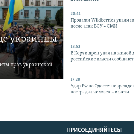
20:41
Продажи Wildberries упали н
после атак ВСУ – СМИ
где украинцы
18:53
В Керчи дрон упал на жилой 
российские власти сообщают
щиты прав украинской
17:28
Удар РФ по Одессе: поврежде
пострадал человек – власти
ПРИСОЕДИНЯЙТЕСЬ!