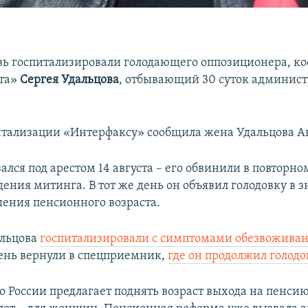
вь госпитализировали голодающего оппозиционера, к
нта»
Сергея Удальцова
, отбывающий 30 суток админис
итализации «Интерфаксу» сообщила жена Удальцова А
ался под арестом 14 августа – его обвинили в повтор
ения митинга. В тот же день он объявил голодовку в з
ения пенсионного возраста.
альцова
госпитализировали с симптомами обезвожива
нь вернули в спецприемник,
где он продолжил голодо
 России предлагает поднять возраст выхода на пенсию 