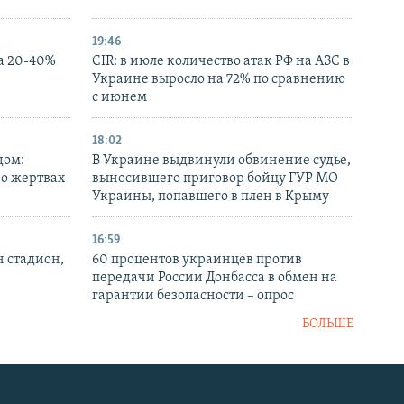
19:46
а 20-40%
CIR: в июле количество атак РФ на АЗС в
Украине выросло на 72% по сравнению
с июнем
18:02
дом:
В Украине выдвинули обвинение судье,
 о жертвах
выносившего приговор бойцу ГУР МО
Украины, попавшего в плен в Крыму
16:59
н стадион,
60 процентов украинцев против
передачи России Донбасса в обмен на
гарантии безопасности – опрос
БОЛЬШЕ