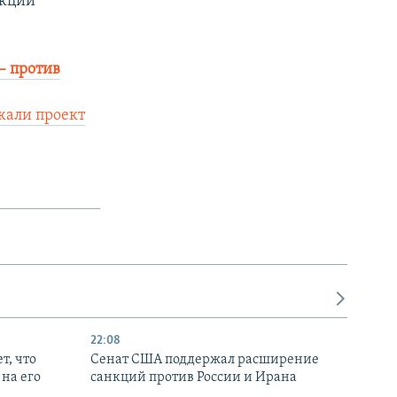
акции
– против
жали проект
22:08
т, что
Сенат США поддержал расширение
на его
санкций против России и Ирана