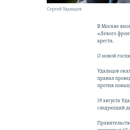
Сергей Удальцов
В Москве вно
«Левого фро
ареста.
О новой госп
Удальцов оказ
правил провед
против повыш
19 августа Уд
следующий де
Правительство