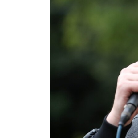
ПОБЕДИТЕЛЕЙ НЕ СУДЯТ?
КРЫМ.НЕПОКОРЕННЫЙ
ELIFBE
УКРАИНСКАЯ ПРОБЛЕМА КРЫМА