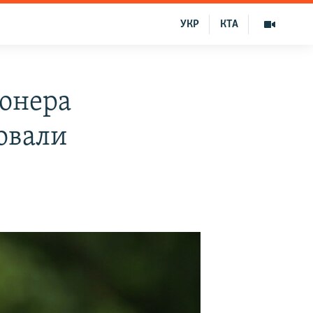
УКР
КТА
ионера
овали