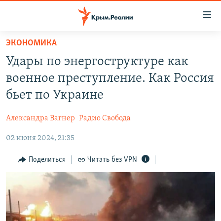
Доступность
ссылки
Вернуться
ЭКОНОМИКА
к
НОВОСТИ
Удары по энергоструктуре как
основному
СПЕЦПРОЕКТЫ
содержанию
военное преступление. Как Россия
ВОДА
Вернутся
ГРУЗ 200
бьет по Украине
к
ИСТОРИЯ
КАРТА ВОЕННЫХ ОБЪЕКТОВ КРЫМА
главной
Александра Вагнер
Радио Свобода
ЕЩЕ
11 ЛЕТ ОККУПАЦИИ КРЫМА. 11 ИСТОРИЙ СОПРОТИВЛЕНИЯ
навигации
Вернутся
02 июня 2024, 21:35
РАДІО СВОБОДА
ИНТЕРАКТИВ
к
КАК ОБОЙТИ БЛОКИРОВКУ
ИНФОГРАФИКА
Поделиться
Читать без VPN
поиску
ТЕЛЕПРОЕКТ КРЫМ.РЕАЛИИ
Українською
СОВЕТЫ ПРАВОЗАЩИТНИКОВ
Qırımtatar
ПРОПАВШИЕ БЕЗ ВЕСТИ