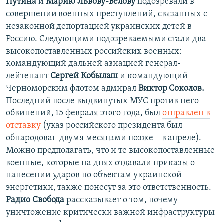
Путина
и
Марию Львову-Белову
подозревали в
совершении военных преступлений, связанных с
незаконной депортацией украинских детей в
Россию. Следующими подозреваемыми стали два
высокопоставленных российских военных:
командующий дальней авиацией генерал-
лейтенант
Сергей Кобылаш
и командующий
Черноморским флотом адмирал
Виктор Соколов.
Последний после выдвинутых МУС против него
обвинений, 15 февраля этого года, был
отправлен в
отставку
(указ российского президента был
обнародован двумя месяцами позже – в апреле).
Можно предполагать, что и те высокопоставленные
военные, которые на днях отдавали приказы о
нанесении ударов по объектам украинской
энергетики, также понесут за это ответственность.
Радио Свобода
рассказывает о том, почему
уничтожение критически важной инфраструктуры