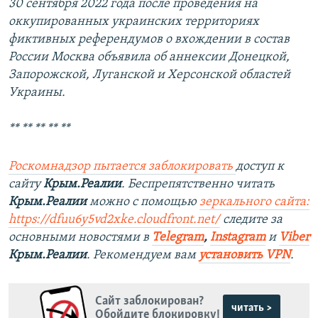
30 сентября 2022 года после проведения на
оккупированных украинских территориях
фиктивных референдумов о вхождении в состав
России Москва объявила об аннексии Донецкой,
Запорожской, Луганской и Херсонской областей
Украины.
** ** ** ** **
Роскомнадзор пытается заблокировать
доступ к
сайту
Крым.Реалии
. Беспрепятственно читать
Крым.Реалии
можно с помощью
зеркального сайта:
https://dfuu6y5vd2xke.cloudfront.net/
следите за
основными новостями в
Telegram
,
Instagram
и
Viber
Крым.Реалии
. Рекомендуем вам
установить VPN
.
Сайт заблокирован?
читать >
Обойдите блокировку!