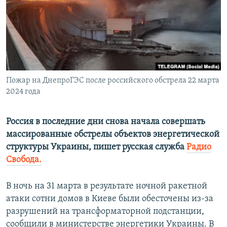
ПРИСОЕДИНЯЙТЕСЬ!
ПОБЕДИТЕЛЕЙ НЕ СУДЯТ?
КРЫМ.НЕПОКОРЕННЫЙ
ELIFBE
УКРАИНСКАЯ ПРОБЛЕМА КРЫМА
Все сайты RFE/RL
Пожар на ДнепроГЭС после российского обстрела 22 марта
2024 года
Россия в последние дни снова начала совершать
массированные обстрелы объектов энергетической
структуры Украины, пишет русская служба
Радио
Свобода.
В ночь на 31 марта в результате ночной ракетной
атаки сотни домов в Киеве были обесточены из-за
разрушений на трансформаторной подстанции,
сообщили в министерстве энергетики Украины. В