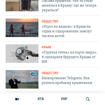
Письма крымчан. Что-то стало
меняться в Крыму: где же теперь
укрыться?
ОБЩЕСТВО
«Угроз не видим»: в Крым на
отдых и оздоровление завезут
тысячи детей
КРЫМ
«Горячая точка» на карте мира».
8 сценариев будущего Крыма от
ИИ
ОБЩЕСТВО
Блокирование Telegram. Как
решить проблему крымчанам
ОБЩЕСТВО
КТА
УКР
Опасный MAX. Почему его