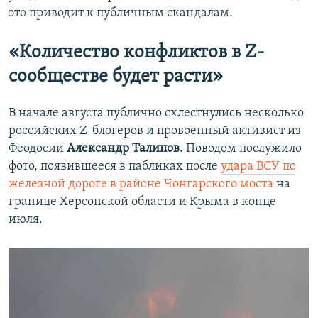
это приводит к публичным скандалам.
«
Количество конфликтов в
Z
-
сообществе будет расти»
В начале августа публично схлестнулись несколько
российских Z-блогеров и провоенный активист из
Феодосии
Александр Талипов
. Поводом послужило
фото, появившееся в пабликах после
удара ВСУ по
железной дороге в районе Чонгарского моста
на
границе Херсонской области и Крыма в конце
июля.