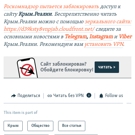
Роскомнадзор пытается заблокировать
доступ к
сайту
Крым.Реалии
. Беспрепятственно читать
Крым.Реалии можно с помощью
зеркального сайта:
https://d39ksty8vnpjab.cloudfront.net/
следите за
основными новостями в
Telegram
,
Instagram
и
Viber
Крым.Реалии. Рекомендуем вам
установить VPN
.
Сайт заблокирован?
читать >
Обойдите блокировку!
Поделиться
Читать без VPN
Follow us
This item is part of
Крым
Общество
Все статьи