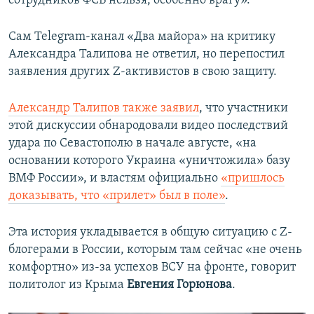
сотрудников ФСБ нельзя, особенно врагу».
Сам Telegram-канал «Два майора» на критику
Александра Талипова не ответил, но перепостил
заявления других Z-активистов в свою защиту.
Александр Талипов также заявил
, что участники
этой дискуссии обнародовали видео последствий
удара по Севастополю в начале августе, «на
основании которого Украина «уничтожила» базу
ВМФ России», и властям официально
«пришлось
доказывать, что «прилет» был в поле»
.
Эта история укладывается в общую ситуацию с Z-
блогерами в России, которым там сейчас «не очень
комфортно» из-за успехов ВСУ на фронте, говорит
политолог из Крыма
Евгения Горюнова
.