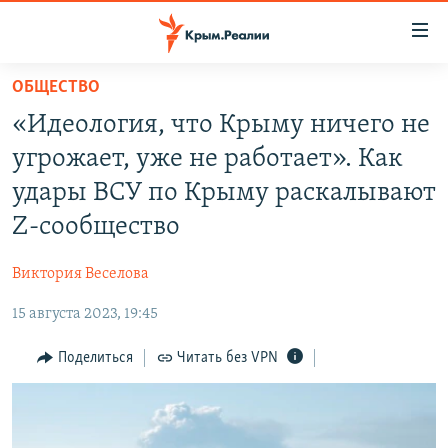
Доступность
ссылки
Вернуться
ОБЩЕСТВО
к
НОВОСТИ
«Идеология, что Крыму ничего не
основному
СПЕЦПРОЕКТЫ
содержанию
угрожает, уже не работает». Как
ВОДА
Вернутся
ГРУЗ 200
удары ВСУ по Крыму раскалывают
к
ИСТОРИЯ
КАРТА ВОЕННЫХ ОБЪЕКТОВ КРЫМА
Z-сообщество
главной
ЕЩЕ
11 ЛЕТ ОККУПАЦИИ КРЫМА. 11 ИСТОРИЙ СОПРОТИВЛЕНИЯ
навигации
Виктория Веселова
Вернутся
РАДІО СВОБОДА
ИНТЕРАКТИВ
к
15 августа 2023, 19:45
КАК ОБОЙТИ БЛОКИРОВКУ
ИНФОГРАФИКА
поиску
Поделиться
Читать без VPN
ТЕЛЕПРОЕКТ КРЫМ.РЕАЛИИ
Українською
СОВЕТЫ ПРАВОЗАЩИТНИКОВ
Qırımtatar
ПРОПАВШИЕ БЕЗ ВЕСТИ