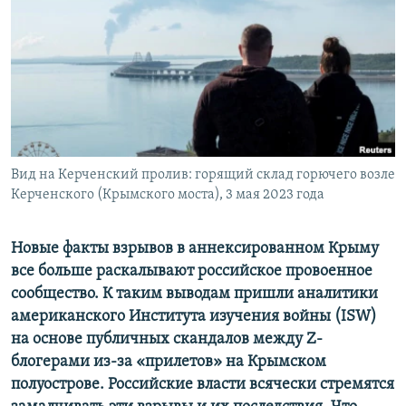
ПРИСОЕДИНЯЙТЕСЬ!
ПОБЕДИТЕЛЕЙ НЕ СУДЯТ?
КРЫМ.НЕПОКОРЕННЫЙ
ELIFBE
УКРАИНСКАЯ ПРОБЛЕМА КРЫМА
Все сайты RFE/RL
Вид на Керченский пролив: горящий склад горючего возле
Керченского (Крымского моста), 3 мая 2023 года
Новые факты взрывов в аннексированном Крыму
все больше раскалывают российское провоенное
сообщество. К таким выводам пришли аналитики
американского Института изучения войны
(
ISW
)
на основе публичных скандалов между
Z
-
блогерами из-за «прилетов» на Крымском
полуострове. Российские власти всячески стремятся