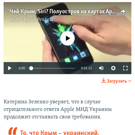
Чей Крым, Siri? Полуостров на картах Apple (видео)
видео
Крым.Реалии
No media source currently available
0:00
0:01:12
Загрузить
Катерина Зеленко уверяет, что в случае
отрицательного ответа Apple МИД Украины
продолжит отстаивать свои требования.
То, что Крым – украинский,