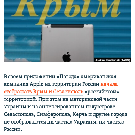
ПРИСОЕДИНЯЙТЕСЬ!
ПОБЕДИТЕЛЕЙ НЕ СУДЯТ?
КРЫМ.НЕПОКОРЕННЫЙ
ELIFBE
УКРАИНСКАЯ ПРОБЛЕМА КРЫМА
Все сайты RFE/RL
В своем приложении «Погода» американская
компания Apple на территории России
начала
отображать Крым и Севастополь
«российской»
территорией. При этом на материковой части
Украины и на аннексированном полуострове
Севастополь, Симферополь, Керчь и другие города
не отображаются ни частью Украины, ни частью
России.