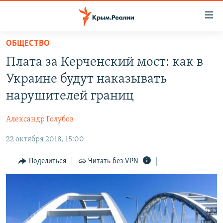
Доступность
ссылки
Вернуться
ОБЩЕСТВО
к
НОВОСТИ
Плата за Керченский мост: как в
основному
СПЕЦПРОЕКТЫ
содержанию
Украине будут наказывать
ВОДА
Вернутся
ГРУЗ 200
нарушителей границ
к
ИСТОРИЯ
КАРТА ВОЕННЫХ ОБЪЕКТОВ КРЫМА
главной
Александр Голубов
ЕЩЕ
11 ЛЕТ ОККУПАЦИИ КРЫМА. 11 ИСТОРИЙ СОПРОТИВЛЕНИЯ
навигации
Вернутся
22 октября 2018, 15:00
РАДІО СВОБОДА
ИНТЕРАКТИВ
к
КАК ОБОЙТИ БЛОКИРОВКУ
ИНФОГРАФИКА
Поделиться
Читать без VPN
поиску
ТЕЛЕПРОЕКТ КРЫМ.РЕАЛИИ
Українською
СОВЕТЫ ПРАВОЗАЩИТНИКОВ
Qırımtatar
ПРОПАВШИЕ БЕЗ ВЕСТИ