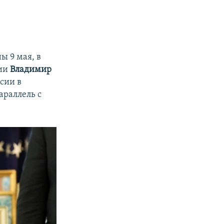
ы 9 мая, в
сии
Владимир
сии в
араллель с