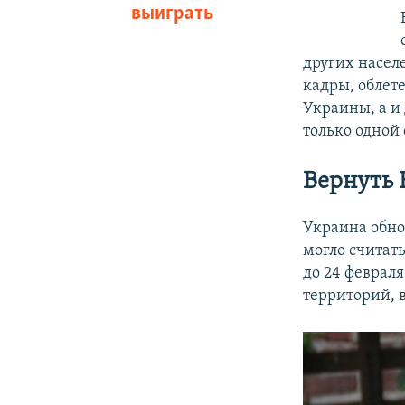
выиграть
других насел
кадры, облете
Украины, а и 
только одной 
Вернуть
Украина обнов
могло считат
до 24 февраля
территорий, 