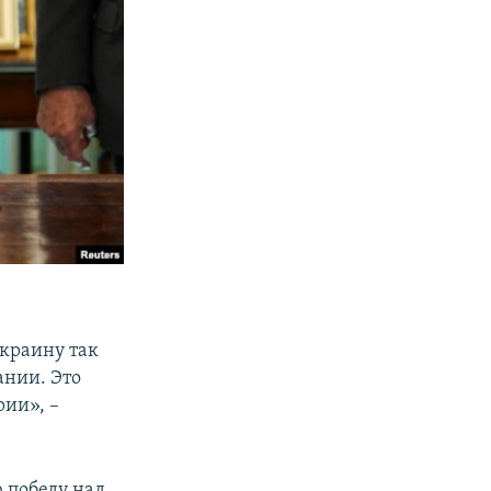
Украину так
ании. Это
ии», –
ю победу над