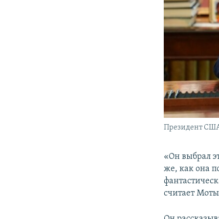
Президент США 
«Он выбрал э
же, как она 
фантастическ
считает Моты
Он рассказыва