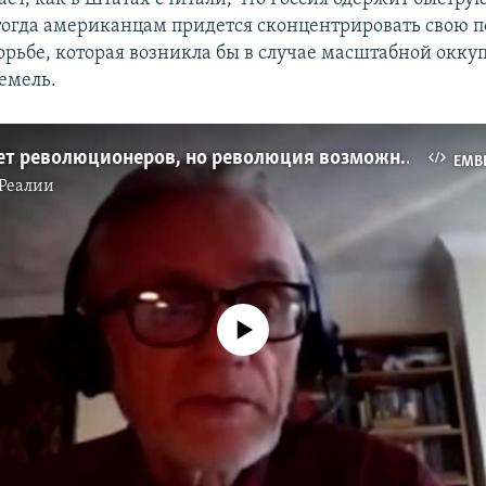
тогда американцам придется сконцентрировать свою 
орьбе, которая возникла бы в случае масштабной окку
емель.
В России нет революционеров, но революция возможна – американский политолог
EMB
Реалии
No media source currently available