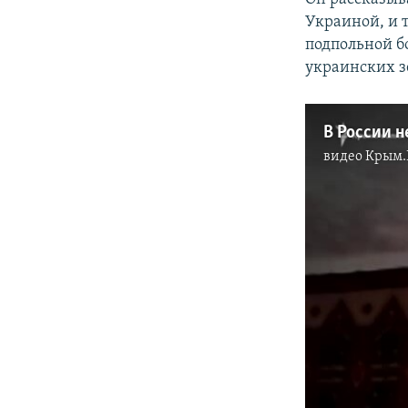
Украиной, и 
подпольной б
украинских з
видео
Крым.