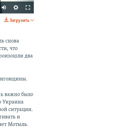
Auto
240p
Загрузить
SHARE
360p
480p
ль снова
ти, что
720p
произошли два
1080p
рниговщины.
px
width
ь важно было
то Украина
вой ситуации.
гивать и
яет Мотыль.