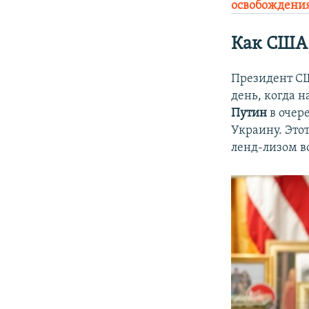
освобождени
Как США 
Президент С
день, когда 
Путин
в очер
Украину. Это
ленд-лизом в