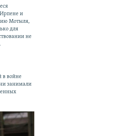
еся
 Ирпене и
нию Мотыля,
лько для
ествовании не
.
й в войне
они занимали
аченных