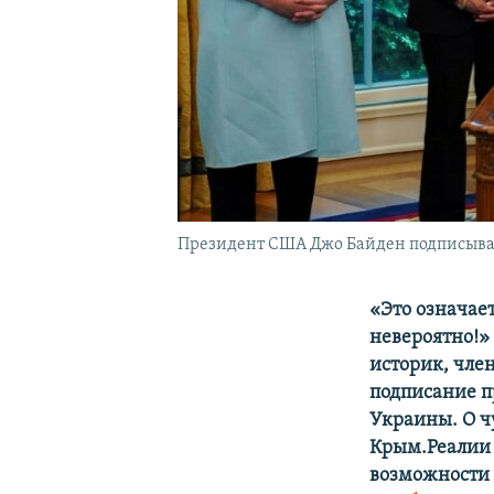
Президент США Джо Байден подписывает
«Это означае
невероятно!»
историк, чле
подписание 
Украины. О ч
Крым.Реалии 
возможности с