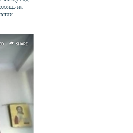
помощь на
пации
ED
SHARE