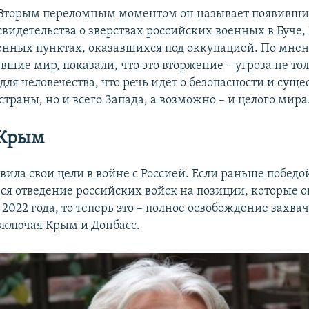
Вторым переломным моментом он называет появивши
свидетельства о зверствах российских военных в Буче,
енных пунктах, оказавшихся под оккупацией. По мне
вшие мир, показали, что это вторжение – угроза не то
для человечества, что речь идет о безопасности и сущ
страны, но и всего Запада, а возможно – и целого мира
 Крым
ила свои цели в войне с Россией. Если раньше победо
ься отведение российских войск на позиции, которые 
 2022 года, то теперь это – полное освобождение захв
включая Крым и Донбасс.