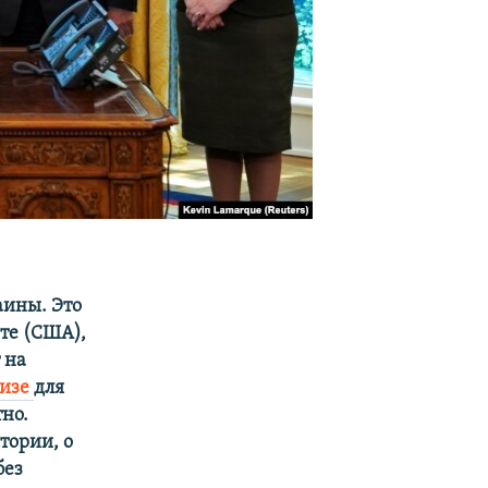
аины. Это
ете (США),
 на
лизе
для
но.
тории, о
без