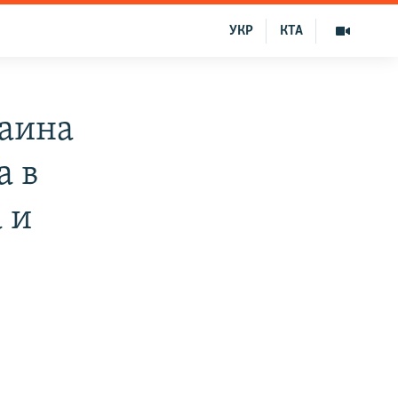
УКР
КТА
аина
а в
 и