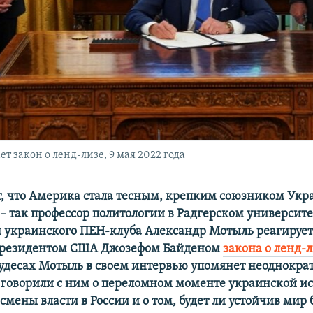
 закон о ленд-лизе, 9 мая 2022 года
т, что Америка стала тесным, крепким союзником Укр
 – так профессор политологии в Радгерском университ
н украинского ПЕН-клуба Александр Мотыль реагирует
президентом США Джозефом Байденом
закона о ленд-
удесах Мотыль в своем интервью упомянет неоднократ
говорили с ним о переломном моменте украинской ис
мены власти в России и о том, будет ли устойчив мир 