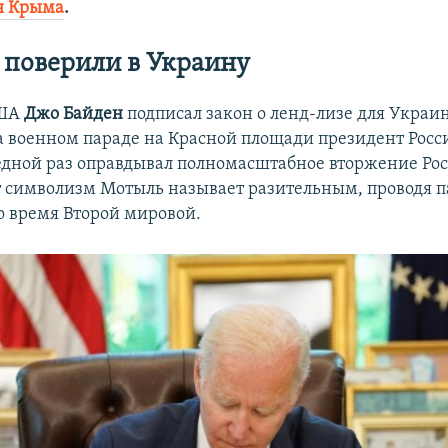
я Крыма
.
поверили в Украину
ША
Джо Байден
подписал закон о ленд-лизе для Украин
на военном параде на Красной площади президент Рос
едной раз оправдывал полномасштабное вторжение Рос
т символизм Мотыль называет разительным, проводя п
о время Второй мировой.