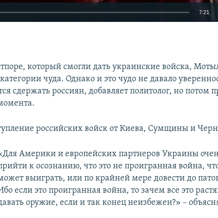
7:21
EMBED
отпоре, который смогли дать украинские войска, Моты
категории чуда. Однако и это чудо не давало увереннос
тся сдержать россиян, добавляет политолог, но потом 
Auto
240p
360p
480p
момента.
720p
1080p
тупление российских войск от Киева, Сумщины и Че
«Для Америки и европейских партнеров Украины очен
прийти к осознанию, что это не проигранная война, ч
может выиграть, или по крайней мере довести до пато
Ибо если это проигранная война, то зачем все это растя
давать оружие, если и так конец неизбежен?» – объясн