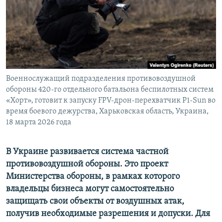
ПРИСОЕДИНЯЙТЕСЬ!
ПОБЕДИТЕЛЕЙ НЕ СУДЯТ?
КРЫМ.НЕПОКОРЕННЫЙ
ELIFBE
УКРАИНСКАЯ ПРОБЛЕМА КРЫМА
Все сайты RFE/RL
Военнослужащий подразделения противовоздушной
обороны 420-го отдельного батальона беспилотных систем
«Хорт», готовит к запуску FPV-дрон-перехватчик P1-Sun во
время боевого дежурства, Харьковская область, Украина,
18 марта 2026 года
В Украине развивается система частной
противовоздушной обороны. Это проект
Министерства обороны, в рамках которого
владельцы бизнеса могут самостоятельно
защищать свои объекты от воздушных атак,
получив необходимые разрешения и допуски. Для