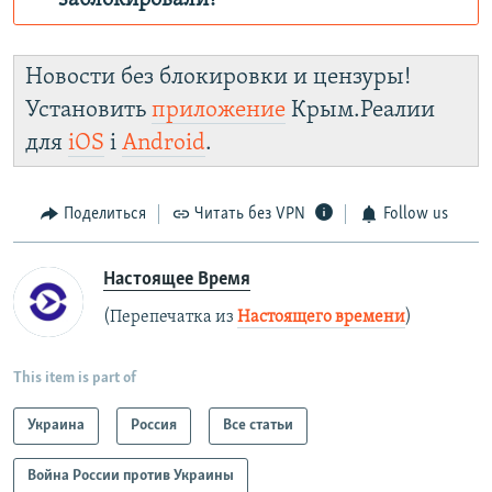
заблокировали?
Роскомнадзор пытается заблокировать
Крым.Реалии
Новости без блокировки и цензуры!
зеркального
Установить
приложение
Крым.Реалии
сайта: https://d1gydayz2w70yv.cloudfront.net/
для
iOS
і
Android
.
Telegram
Instagram
Viber
установить VPN
.
Поделиться
Читать без VPN
Follow us
Настоящее Время
(Перепечатка из
Настоящего времени
)
This item is part of
Украина
Россия
Все статьи
Война России против Украины