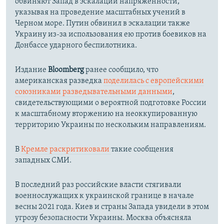
обвиняют Запад в эскалации напряженности,
указывая на проведение масштабных учений в
Черном море. Путин обвинил в эскалации также
Украину из-за использования ею против боевиков на
Донбассе ударного беспилотника.
Издание
Bloomberg
ранее сообщило, что
американская разведка
поделилась с европейскими
союзниками разведывательными данными
,
свидетельствующими о вероятной подготовке России
к масштабному вторжению на неоккупированную
территорию Украины по нескольким направлениям.
В
Кремле раскритиковали
такие сообщения
западных СМИ.
В последний раз российские власти стягивали
военнослужащих к украинской границе в начале
весны 2021 года. Киев и страны Запада увидели в этом
угрозу безопасности Украины. Москва объясняла