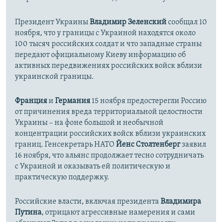
Президент Украины
Владимир Зеленский
сообщал 10
ноября, что у границы с Украиной находятся около
100 тысяч российских солдат и что западные страны
передают официальному Киеву информацию об
активных передвижениях российских войск вблизи
украинской границы.
Франция
и
Германия
15 ноября предостерегли Россию
от причинения вреда территориальной целостности
Украины – на фоне большой и необычной
концентрации российских войск вблизи украинских
границ. Генсекретарь НАТО
Йенс Столтенберг
заявил
16 ноября, что альянс продолжает тесно сотрудничать
с Украиной и оказывать ей политическую и
практическую поддержку.
Российские власти, включая президента
Владимира
Путина
, отрицают агрессивные намерения и сами