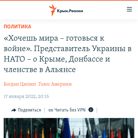
Доступность
ссылки
Вернуться
ПОЛИТИКА
к
НОВОСТИ
«Хочешь мира – готовься к
основному
СПЕЦПРОЕКТЫ
содержанию
войне». Представитель Украины в
ВОДА
Вернутся
ГРУЗ 200
НАТО – о Крыме, Донбассе и
к
ИСТОРИЯ
КАРТА ВОЕННЫХ ОБЪЕКТОВ КРЫМА
членстве в Альянсе
главной
ЕЩЕ
11 ЛЕТ ОККУПАЦИИ КРЫМА. 11 ИСТОРИЙ СОПРОТИВЛЕНИЯ
навигации
Богдан Цюпин
Голос Америки
Вернутся
РАДІО СВОБОДА
ИНТЕРАКТИВ
к
17 января 2022, 20:15
КАК ОБОЙТИ БЛОКИРОВКУ
ИНФОГРАФИКА
поиску
Поделиться
Читать без VPN
ТЕЛЕПРОЕКТ КРЫМ.РЕАЛИИ
Українською
СОВЕТЫ ПРАВОЗАЩИТНИКОВ
Qırımtatar
ПРОПАВШИЕ БЕЗ ВЕСТИ