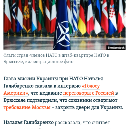
ПРИСОЕДИНЯЙТЕСЬ!
ПОБЕДИТЕЛЕЙ НЕ СУДЯТ?
КРЫМ.НЕПОКОРЕННЫЙ
ELIFBE
УКРАИНСКАЯ ПРОБЛЕМА КРЫМА
Все сайты RFE/RL
Флаги стран-членов НАТО в штаб-квартире НАТО в
Брюсселе, иллюстрационное фото
Глава миссии Украины при НАТО Наталья
Галибаренко сказала в интервью
«Голосу
Америки»
, что недавние
переговоры с Россией
в
Брюсселе подтвердили, что союзники отвергают
требование Москвы
– закрыть двери для Украины.
Наталья Галибаренко
рассказала, что считает