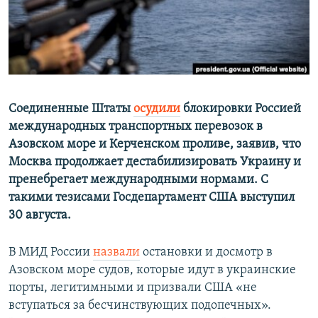
ПРИСОЕДИНЯЙТЕСЬ!
ПОБЕДИТЕЛЕЙ НЕ СУДЯТ?
КРЫМ.НЕПОКОРЕННЫЙ
ELIFBE
УКРАИНСКАЯ ПРОБЛЕМА КРЫМА
Все сайты RFE/RL
Соединенные Штаты
осудили
блокировки Россией
международных транспортных перевозок в
Азовском море и Керченском проливе, заявив, что
Москва продолжает дестабилизировать Украину и
пренебрегает международными нормами. С
такими тезисами Госдепартамент США выступил
30 августа.
В МИД России
назвали
остановки и досмотр в
Азовском море судов, которые идут в украинские
порты, легитимными и призвали США «не
вступаться за бесчинствующих подопечных».