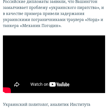
Российские дипломаты заявили, что Вашингтон
замалчивает проблему «украинского пиратства», и
в качестве примера привели задержания
украинскими пограничниками траулера «Норд» и
танкера «Механик Погодин».
Украинский политолог, аналитик Института