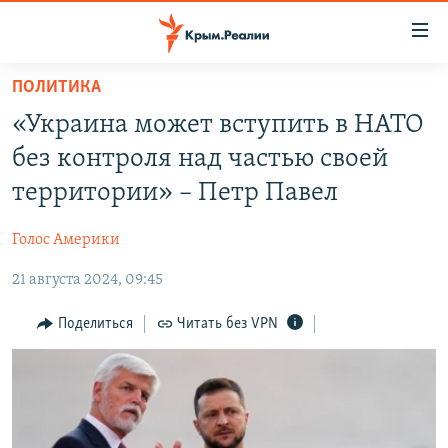
Доступность
ссылки
Вернуться
ПОЛИТИКА
к
НОВОСТИ
«Украина может вступить в НАТО
основному
СПЕЦПРОЕКТЫ
содержанию
без контроля над частью своей
ВОДА
Вернутся
ГРУЗ 200
территории» – Петр Павел
к
ИСТОРИЯ
КАРТА ВОЕННЫХ ОБЪЕКТОВ КРЫМА
главной
Голос Америки
ЕЩЕ
11 ЛЕТ ОККУПАЦИИ КРЫМА. 11 ИСТОРИЙ СОПРОТИВЛЕНИЯ
навигации
Вернутся
21 августа 2024, 09:45
РАДІО СВОБОДА
ИНТЕРАКТИВ
к
КАК ОБОЙТИ БЛОКИРОВКУ
ИНФОГРАФИКА
Поделиться
Читать без VPN
поиску
ТЕЛЕПРОЕКТ КРЫМ.РЕАЛИИ
Українською
СОВЕТЫ ПРАВОЗАЩИТНИКОВ
Qırımtatar
ПРОПАВШИЕ БЕЗ ВЕСТИ