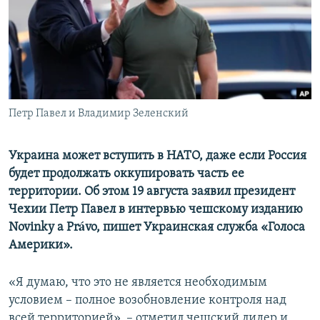
ПРИСОЕДИНЯЙТЕСЬ!
ПОБЕДИТЕЛЕЙ НЕ СУДЯТ?
КРЫМ.НЕПОКОРЕННЫЙ
ELIFBE
УКРАИНСКАЯ ПРОБЛЕМА КРЫМА
Все сайты RFE/RL
Петр Павел и Владимир Зеленский
Украина может вступить в НАТО, даже если Россия
будет продолжать оккупировать часть ее
территории. Об этом 19 августа заявил президент
Чехии Петр Павел в интервью чешскому изданию
Novinky a Právo, пишет Украинская служба «Голоса
Америки».
«Я думаю, что это не является необходимым
условием – полное возобновление контроля над
всей территорией», – отметил чешский лидер и