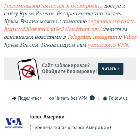
Роскомнадзор пытается заблокировать
доступ к
сайту Крым.Реалии. Беспрепятственно читать
Крым.Реалии можно с помощью
зеркального сайта:
https://d30qxmt66qd9g5.cloudfront.net/
следите за
основными новостями в
Telegram
,
Instagram
и
Viber
Крым.Реалии. Рекомендуем вам
установить VPN
.
Сайт заблокирован?
читать >
Обойдите блокировку!
Поделиться
Читать без VPN
Follow us
Голос Америки
(Перепечатка из «Голоса Америки»)