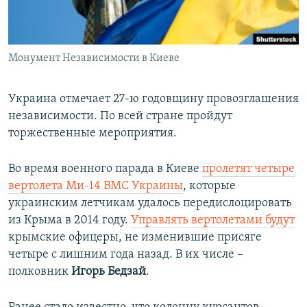
ПРИСОЕДИНЯЙТЕСЬ!
ПОБЕДИТЕЛЕЙ НЕ СУДЯТ?
КРЫМ.НЕПОКОРЕННЫЙ
Монумент Независимости в Киеве
ELIFBE
УКРАИНСКАЯ ПРОБЛЕМА КРЫМА
Украина отмечает 27-ю годовщину провозглашения
Все сайты RFE/RL
независимости. По всей стране пройдут
торжественные мероприятия.
Во время военного парада в Киеве
пролетят четыре
вертолета Ми-14 ВМС Украины
, которые
украинским летчикам удалось передислоцировать
из Крыма в 2014 году.
Управлять вертолетами будут
крымские офицеры, не изменившие присяге
четыре с лишним года назад. В их числе –
полковник
Игорь Бедзай
.