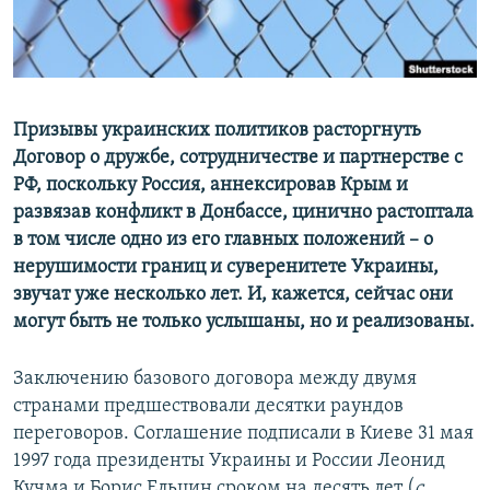
ПРИСОЕДИНЯЙТЕСЬ!
ПОБЕДИТЕЛЕЙ НЕ СУДЯТ?
КРЫМ.НЕПОКОРЕННЫЙ
ELIFBE
Призывы украинских политиков расторгнуть
УКРАИНСКАЯ ПРОБЛЕМА КРЫМА
Договор о дружбе, сотрудничестве и партнерстве с
Все сайты RFE/RL
РФ, поскольку Россия, аннексировав Крым и
развязав конфликт в Донбассе, цинично растоптала
в том числе одно из его главных положений –
о
нерушимости границ и суверенитете Украины,
звучат уже несколько лет. И, кажется, сейчас они
могут быть не только услышаны, но и реализованы.
Заключению базового договора между двумя
странами предшествовали десятки раундов
переговоров. Соглашение подписали в Киеве 31 мая
1997 года президенты Украины и России Леонид
Кучма и Борис Ельцин сроком на десять лет (
с