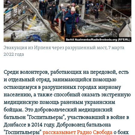
ПРИСОЕДИНЯЙТЕСЬ!
ПОБЕДИТЕЛЕЙ НЕ СУДЯТ?
КРЫМ.НЕПОКОРЕННЫЙ
ELIFBE
УКРАИНСКАЯ ПРОБЛЕМА КРЫМА
Все сайты RFE/RL
Эвакуация из Ирпеня через разрушенный мост, 7 марта
2022 года
Среди волонтеров, работающих на передовой, есть
и отдельный отряд, занимающийся помощью
остающемуся в разрушенных городах мирному
населению, а также способный оказать экстренную
медицинскую помощь раненым украинским
бойцам. Это добровольческий медицинский
батальон "Госпитальеры", участвовавший в войне в
Донбассе в 2014 году. Доброволец батальона
"Госпитальеры"
рассказывает Радио Свобода
о боях