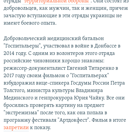
отряды
"территориальной обороны"
. Они состоят из
добровольцев, как мужчин, так и женщин, причем
зачастую вступающие в эти отряды украинцы не
имеют боевого опыта.
Добровольческий медицинский батальон
"Госпитальеры", участвовал в войне в Донбассе в
2014 году. С одним из волонтеров этого отряда
российские чиновники хорошо знакомы:
режиссер-документалист Евгений Титаренко в
2017 году своим фильмом о "Госпитальерах"
взбудоражил вице-спикера Госдумы России Петра
Толстого, министра культуры Владимира
Мединского и генпрокурора Юрия Чайку. Все они
бросились проверять картину на предмет
"экстремизма" после того, как она попала в
программу фестиваля "Артдокфест". Фильм в итоге
запретили
к показу.