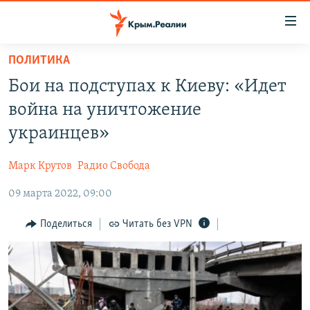
Доступность
ссылки
Вернуться
ПОЛИТИКА
к
НОВОСТИ
Бои на подступах к Киеву: «Идет
основному
СПЕЦПРОЕКТЫ
содержанию
война на уничтожение
ВОДА
Вернутся
ГРУЗ 200
украинцев»
к
ИСТОРИЯ
КАРТА ВОЕННЫХ ОБЪЕКТОВ КРЫМА
главной
Марк Крутов
Радио Свобода
ЕЩЕ
11 ЛЕТ ОККУПАЦИИ КРЫМА. 11 ИСТОРИЙ СОПРОТИВЛЕНИЯ
навигации
Вернутся
09 марта 2022, 09:00
РАДІО СВОБОДА
ИНТЕРАКТИВ
к
КАК ОБОЙТИ БЛОКИРОВКУ
ИНФОГРАФИКА
Поделиться
Читать без VPN
поиску
ТЕЛЕПРОЕКТ КРЫМ.РЕАЛИИ
Українською
СОВЕТЫ ПРАВОЗАЩИТНИКОВ
Qırımtatar
ПРОПАВШИЕ БЕЗ ВЕСТИ