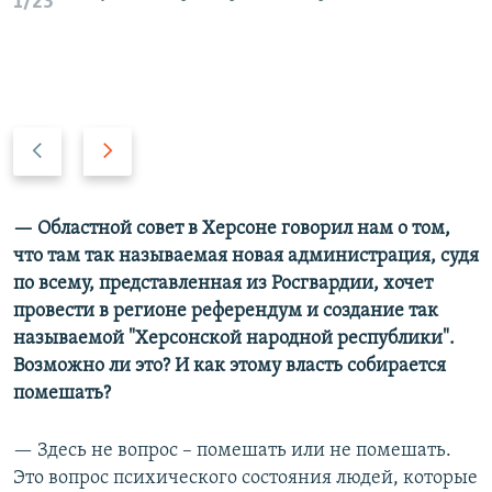
1/23
П
С
р
л
е
е
д
д
— Областной совет в Херсоне говорил нам о том,
ы
у
что там так называемая новая администрация, судя
д
ю
по всему, представленная из Росгвардии, хочет
у
щ
провести в регионе референдум и создание так
щ
и
называемой "Херсонской народной республики".
и
й
Возможно ли это? И как этому власть собирается
й
с
помешать?
с
л
л
а
— Здесь не вопрос – помешать или не помешать.
а
й
Это вопрос психического состояния людей, которые