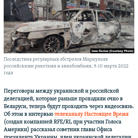
ПРИСОЕДИНЯЙТЕСЬ!
ПОБЕДИТЕЛЕЙ НЕ СУДЯТ?
КРЫМ.НЕПОКОРЕННЫЙ
ELIFBE
УКРАИНСКАЯ ПРОБЛЕМА КРЫМА
Все сайты RFE/RL
Последствия регулярных обстрелов Мариуполя
российскими ракетами и авиабомбами, 9-10 марта 2022
года
Переговоры между украинской и российской
делегацией, которые раньше проходили очно в
Беларуси, теперь будут проходить через видеосвязь.
Об этом в интервью
телеканалу Настоящее Время
(создан компанией RFE/RL при участии Голоса
Америки) рассказал советник главы Офиса
президента Украины, член украинской делегации