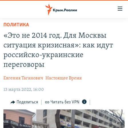
Доступность
ссылки
Вернуться
ПОЛИТИКА
к
НОВОСТИ
«Это не 2014 год. Для Москвы
основному
СПЕЦПРОЕКТЫ
содержанию
ситуация кризисная»: как идут
ВОДА
Вернутся
ГРУЗ 200
российско-украинские
к
ИСТОРИЯ
КАРТА ВОЕННЫХ ОБЪЕКТОВ КРЫМА
переговоры
главной
ЕЩЕ
11 ЛЕТ ОККУПАЦИИ КРЫМА. 11 ИСТОРИЙ СОПРОТИВЛЕНИЯ
навигации
Евгения Таганович
Настоящее Время
Вернутся
РАДІО СВОБОДА
ИНТЕРАКТИВ
к
13 марта 2022, 16:00
КАК ОБОЙТИ БЛОКИРОВКУ
ИНФОГРАФИКА
поиску
Поделиться
Читать без VPN
ТЕЛЕПРОЕКТ КРЫМ.РЕАЛИИ
Українською
СОВЕТЫ ПРАВОЗАЩИТНИКОВ
Qırımtatar
ПРОПАВШИЕ БЕЗ ВЕСТИ