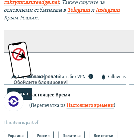
rukrymr.azureedge.net
.
Также следите за
основными событиями в
Telegram
и
Instagram
Крым.Реалии.
Сайт заблокирован?
Поделиться
Читать без VPN
Follow us
Обойдите блокировку!
читать >
Настоящее Время
(Перепечатка из
Настоящего времени
)
This item is part of
Украина
Россия
Политика
Все статьи