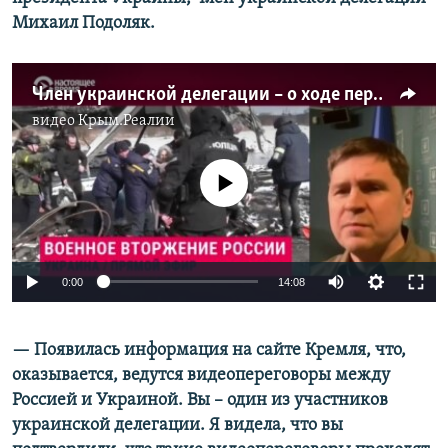
Михаил Подоляк.
Член украинской делегации – о ходе переговоров с Россией
видео
Крым.Реалии
No media source currently available
Auto
0:00
14:08
240p
— Появилась информация на сайте Кремля, что,
360p
оказывается, ведутся видеопереговоры между
Auto
240p
360p
480p
480p
Россией и Украиной. Вы – один из участников
720p
украинской делегации. Я видела, что вы
720p
1080p