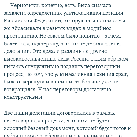
д
ю
— Черновики, конечно, есть. Была сначала
у
щ
заявлена определенная ультимативная позиция
щ
и
Российской Федерации, которую они потом сами
и
й
же вбрасывали в разных видах в медийное
й
с
пространство. Не совсем было понятно – зачем.
с
л
Более того, подчеркну, что это не делали члены
л
а
делегации. Это делали различные другие
а
й
высокопоставленные лица России, таким образом
й
д
пытаясь спекулятивно подавить переговорный
д
процесс, потому что ультимативная позиция сразу
была отвергнута и к ней никто больше уже не
возвращался. У нас переговоры достаточно
конструктивны.
Две наши делегации договорились в рамках
переговорного процесса, что пока не будет
хороший базовый документ, который будет готов к
публичному его обсуждению и подписанию, до