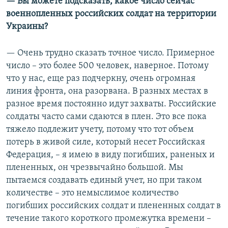
— Вы можете подсказать, какое число сейчас
ы
у
военнопленных российских солдат на территории
д
ю
Украины?
у
щ
щ
и
— Очень трудно сказать точное число. Примерное
и
й
число – это более 500 человек, наверное. Потому
й
с
что у нас, еще раз подчеркну, очень огромная
с
л
линия фронта, она разорвана. В разных местах в
л
а
разное время постоянно идут захваты. Российские
а
й
солдаты часто сами сдаются в плен. Это все пока
й
д
тяжело подлежит учету, потому что тот объем
д
потерь в живой силе, который несет Российская
Федерация, – я имею в виду погибших, раненых и
плененных, он чрезвычайно большой. Мы
пытаемся создавать единый учет, но при таком
количестве – это немыслимое количество
погибших российских солдат и плененных солдат в
течение такого короткого промежутка времени –