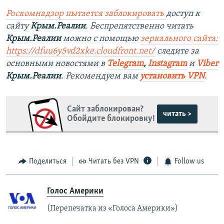
Роскомнадзор пытается заблокировать
доступ к
сайту
Крым.Реалии
. Беспрепятственно читать
Крым.Реалии
можно с помощью
зеркального сайта:
https://dfuu6y5vd2xke.cloudfront.net/
следите за
основными новостями в
Telegram
,
Instagram
и
Viber
Крым.Реалии
. Рекомендуем вам
установить VPN
.
Сайт заблокирован?
читать >
Обойдите блокировку!
Поделиться
Читать без VPN
Follow us
Голос Америки
(Перепечатка из «Голоса Америки»)