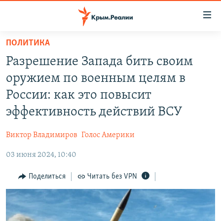
Доступность
ссылки
Вернуться
ПОЛИТИКА
к
НОВОСТИ
Разрешение Запада бить своим
основному
СПЕЦПРОЕКТЫ
содержанию
оружием по военным целям в
ВОДА
Вернутся
ГРУЗ 200
России: как это повысит
к
ИСТОРИЯ
КАРТА ВОЕННЫХ ОБЪЕКТОВ КРЫМА
эффективность действий ВСУ
главной
ЕЩЕ
11 ЛЕТ ОККУПАЦИИ КРЫМА. 11 ИСТОРИЙ СОПРОТИВЛЕНИЯ
навигации
Виктор Владимиров
Голос Америки
Вернутся
РАДІО СВОБОДА
ИНТЕРАКТИВ
к
03 июня 2024, 10:40
КАК ОБОЙТИ БЛОКИРОВКУ
ИНФОГРАФИКА
поиску
Поделиться
Читать без VPN
ТЕЛЕПРОЕКТ КРЫМ.РЕАЛИИ
Українською
СОВЕТЫ ПРАВОЗАЩИТНИКОВ
Qırımtatar
ПРОПАВШИЕ БЕЗ ВЕСТИ