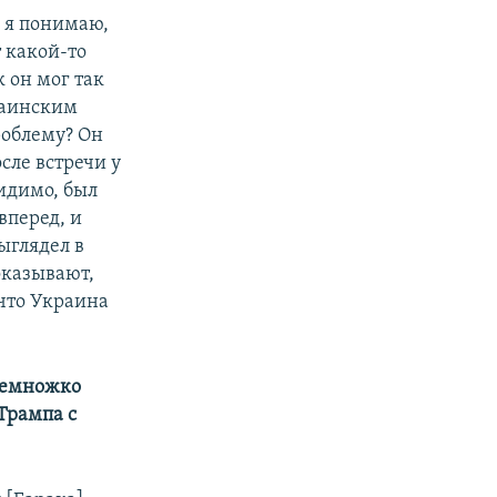
о я понимаю,
 какой-то
 он мог так
краинским
роблему? Он
сле встречи у
видимо, был
вперед, и
ыглядел в
оказывают,
 что Украина
 немножко
Трампа с