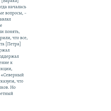
 [Барака]
огда началась
ые вопросы, –
тавлял
ое
и понять,
рили, что все,
та [Петра]
ержал
поддержал
ение к
нкции,
ь «Северный
сказуем, что
иков. Но
ретный