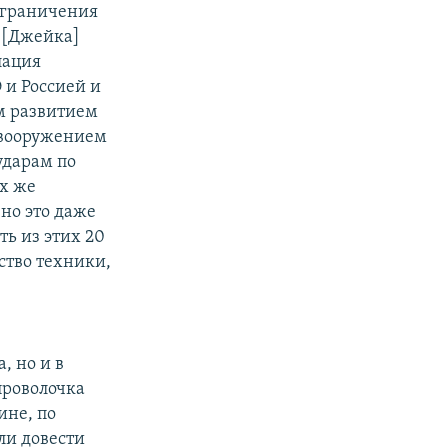
 ограничения
 [Джейка]
лация
и Россией и
м развитием
 вооружением
ударам по
ех же
но это даже
ь из этих 20
ство техники,
, но и в
проволочка
ине, по
ли довести