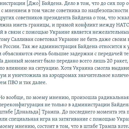
нистрации [Джо] Байдена. Дело в том, что до сих пор
 с мнением в том числе советника по нацбезопасности
других советников президента Байдена о том, что эска
лжна иметь границы, и прямой конфликт между НАТО 
й в связи с помощью Украине является нежелательны
тому Салливан советовал Украине не бить даже своим
и России. Так же администрация Байдена относится к 
м объясняются очень большие задержки с передачей т
а данный момент было передано всего лишь 20 ракет, 
по влиянию на ситуацию. Хотя Украина смогла выдавит
ум и уничтожила на аэродромах значительное количе
ем ПВО и так далее.
Но вообще, по моему мнению, произошла радикальная
переконфигурация не только в администрации Байдена
штабе [Дональда] Трампа. До последнего момента эта 
или специальная игра на затягивание с помощью Укра
моему мнению, состоит в том, что в штабе Трампа хоте