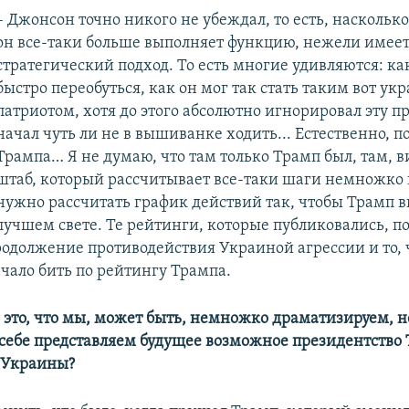
– Джонсон точно никого не убеждал, то есть, наскольк
он все-таки больше выполняет функцию, нежели имеет
стратегический подход. То есть многие удивляются: как
быстро переобуться, как он мог так стать таким вот у
патриотом, хотя до этого абсолютно игнорировал эту п
начал чуть ли не в вышиванке ходить... Естественно, по
Трампа… Я не думаю, что там только Трамп был, там, 
штаб, который рассчитывает все-таки шаги немножко 
нужно рассчитать график действий так, чтобы Трамп в
лучшем свете. Те рейтинги, которые публиковались, п
продолжение противодействия Украиной агрессии и то,
ачало бить по рейтингу Трампа.
и это, что мы, может быть, немножко драматизируем,
себе представляем будущее возможное президентство 
 Украины?