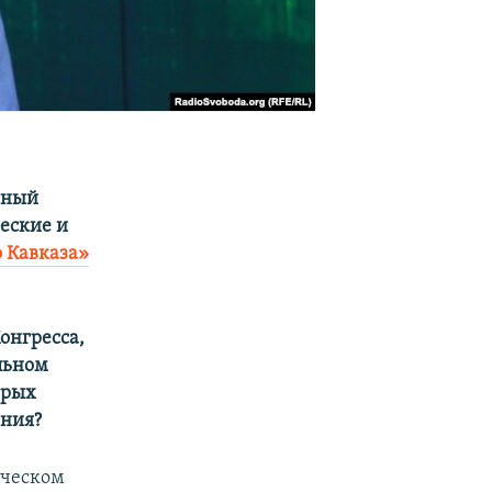
нный
еские и
 Кавказа»
онгресса,
льном
арых
ения?
ическом