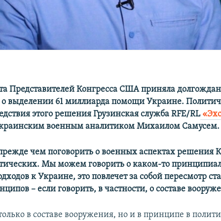
та Представителей Конгресса США приняла долгожда
 о выделении 61 миллиарда помощи Украине. Политич
едствия этого решения Грузинская служба RFE/RL
«Эхо
украинским военным аналитиком Михаилом Самусем.
, прежде чем поговорить о военных аспектах решения К
итических. Мы можем говорить о каком-то принципиа
дходов к Украине, это повлечет за собой пересмотр ст
нципов – если говорить, в частности, о составе вооруж
 только в составе вооружения, но и в принципе в полит