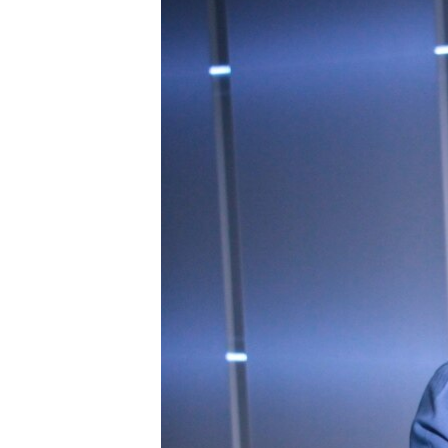
ПОБЕДИТЕЛЕЙ НЕ СУДЯТ?
КРЫМ.НЕПОКОРЕННЫЙ
ELIFBE
УКРАИНСКАЯ ПРОБЛЕМА КРЫМА