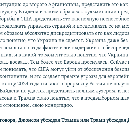
ситуацию до второго Афганистана, представить это как
неудачу Байдена и таким образом к кульминации пре
борьбы в США представить это как полную неспособно
продолжать управлять страной и представлять ее на 
м образом абсолютно дискредитировать его как лидера
ло понятно, что Украина не сдается. Украина даже без
й помощи полгода фактически выдерживала беспреце
нтах, и в какой-то момент стало понятно, что Украина
ать воевать. Тем более что Европа проснулась. Сейчас
и понимать, что США могут уйти от обеспечения безоп
онтиненте, и это создает прямые угрозы для европейц
к концу 2024 года никакого прорыва у России не получи
 Байдена не удастся представить полным лузером, и по
сона и Трампа стало понятно, что в предвыборном шт
е отношение, свою концепцию.
говоря, Джонсон убеждал Трампа или Трамп убеждал