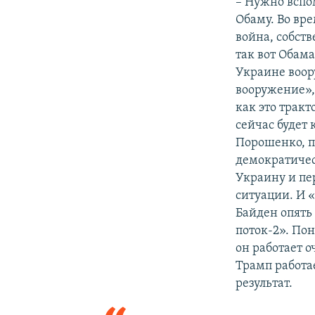
– Нужно вспо
Обаму. Во вре
война, собств
так вот Обама
Украине воор
вооружение»,
как это тракт
сейчас будет 
Порошенко, п
демократичес
Украину и пе
ситуации. И 
Байден опять
поток-2». Пон
он работает 
Трамп работа
результат.