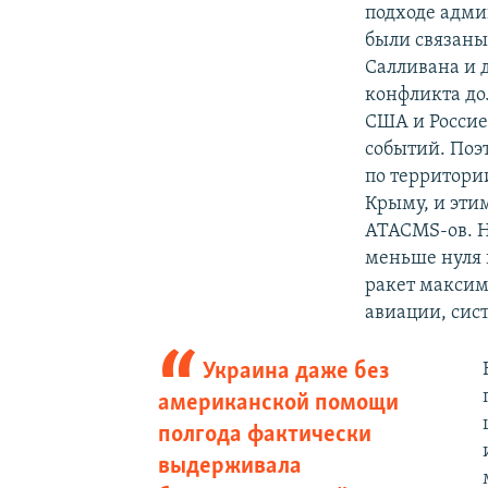
подходе адми
были связаны
Салливана и 
конфликта до
США и Россие
событий. Поэ
по территори
Крыму, и эти
ATACMS-ов. Н
меньше нуля 
ракет максим
авиации, сист
Украина даже без
американской помощи
полгода фактически
выдерживала