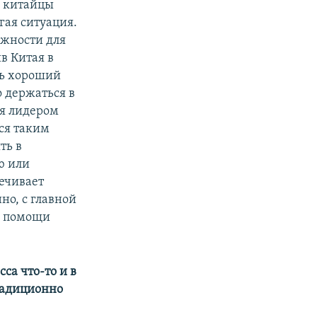
И китайцы
гая ситуация.
ожности для
в Китая в
ень хороший
о держаться в
ся лидером
тся таким
ть в
ю или
ечивает
но, с главной
о помощи
са что-то и в
радиционно