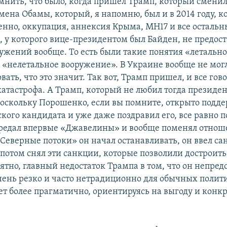
мнить, что было, когда пришел Трамп, который сменил
мена Обамы, который, я напомню, был и в 2014 году, к
енно, оккупация, аннексия Крыма, MH17 и все остальн
, у которого вице-президентом был Байден, не предос
ужений вообще. То есть были такие понятия «летальн
 «нелетальное вооружение». В Украине вообще не могл
овать, что это значит. Так вот, Трамп пришел, и все гово
катастрофа. А Трамп, который не любил тогда президен
оскольку Порошенко, если вы помните, открыто подд
кого кандидата и уже даже поздравил его, все равно 
редал впервые «Джавелины» и вообще поменял отнош
«Северные потоки» он начал останавливать, он ввел са
 потом снял эти санкции, которые позволили достроит
ятно, главный недостаток Трампа в том, что он непред
очень резко и часто нетрадиционно для обычных полит
ет более прагматично, ориентируясь на выгоду и конк