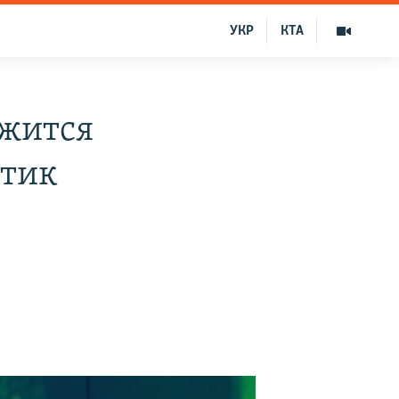
УКР
КТА
ржится
итик