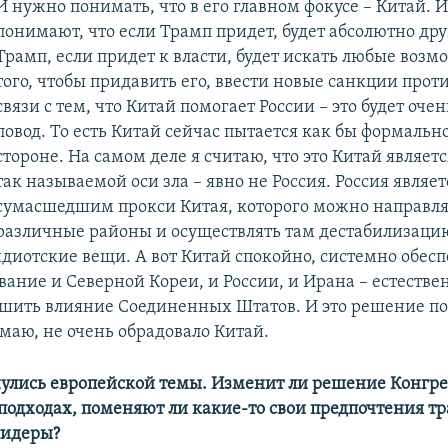
И нужно понимать, что в его главном фокусе – Китай. 
понимают, что если Трамп придет, будет абсолютно дру
Трамп, если придет к власти, будет искать любые возм
того, чтобы придавить его, ввести новые санкции проти
связи с тем, что Китай помогает России – это будет оч
повод. То есть Китай сейчас пытается как бы формальн
стороне. На самом деле я считаю, что это Китай являет
так называемой оси зла – явно не Россия. Россия являе
сумасшедшим прокси Китая, которого можно направля
различные районы и осуществлять там дестабилизаци
диотские вещи. А вот Китай спокойно, системно обесп
ание и Северной Кореи, и России, и Ирана – естествен
шить влияние Соединенных Штатов. И это решение п
маю, не очень обрадовало Китай.
нулись европейской темы. Изменит ли решение Конгрес
подходах, поменяют ли какие-то свои предпочтения т
лидеры?