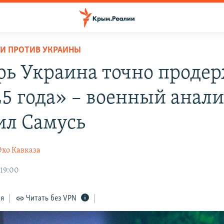
И ПРОТИВ УКРАИНЫ
рь Украина точно проде
25 года» – военный анал
л Самусь
Эхо Кавказа
 19:00
ся
Читать без VPN