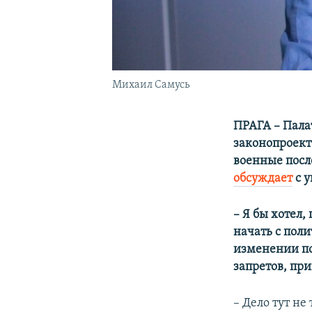
Михаил Самусь
ПРАГА – Пала
законопроект
военные посл
обсуждает
с 
– Я бы хотел
начать с пол
изменении по
запретов, при
– Дело тут не