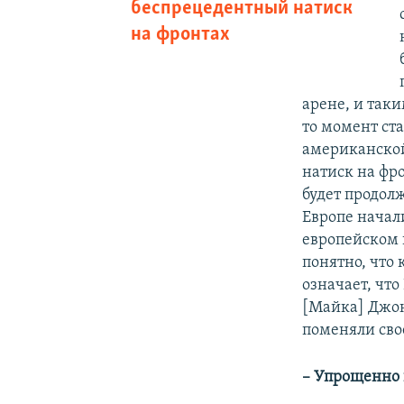
беспрецедентный натиск
на фронтах
арене, и таки
то момент ста
американско
натиск на фро
будет продолж
Европе начал
европейском к
понятно, что 
означает, что
[Майка] Джон
поменяли сво
– Упрощенно 